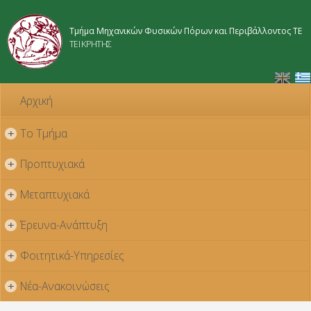
Παράκαμψη
προς το
Τμήμα Μηχανικών Φυσικών Πόρων και Περιβάλλοντος ΤΕ
κυρίως
ΤΕΙ ΚΡΗΤΗΣ
περιεχόμενο
Αρχική
Το Τμήμα
+
Προπτυχιακά
+
Μεταπτυχιακά
+
Έρευνα-Ανάπτυξη
+
Φοιτητικά-Υπηρεσίες
+
Νέα-Ανακοινώσεις
+