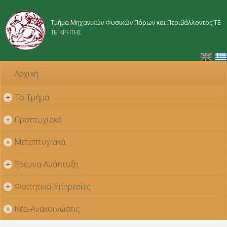
Παράκαμψη
προς το
Τμήμα Μηχανικών Φυσικών Πόρων και Περιβάλλοντος ΤΕ
κυρίως
ΤΕΙ ΚΡΗΤΗΣ
περιεχόμενο
Αρχική
Το Τμήμα
+
Προπτυχιακά
+
Μεταπτυχιακά
+
Έρευνα-Ανάπτυξη
+
Φοιτητικά-Υπηρεσίες
+
Νέα-Ανακοινώσεις
+