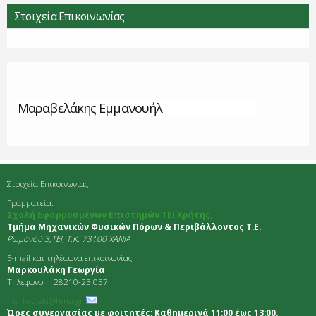
Στοιχεία Επικοινωνίας
Μαραβελάκης Εμμανουήλ
Στοιχεία Επικοινωνίας
Γραμματεία:
Σχολή Εφαρμοσμένων Επιστημών ΤΕΙ Κρήτης,
Τμήμα Μηχανικών Φυσικών Πόρων & Περιβάλλοντος Τ.Ε.
Ρωμανού 3,TEI, Τ.Κ. 73100 ΧΑΝΙΑ
E-mail και τηλέφωνα επικοινωνίας:
Μαρκουλάκη Γεωργία
Τηλέφωνο: 28210-23.057
markoulaki@hmu.gr
Ώρες συνεργασίας με φοιτητές: Καθημερινά 11:00 έως 13:00.