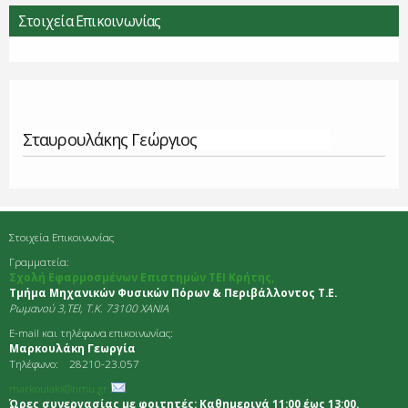
Στοιχεία Επικοινωνίας
Σταυρουλάκης Γεώργιος
Στοιχεία Επικοινωνίας
Γραμματεία:
Σχολή Εφαρμοσμένων Επιστημών ΤΕΙ Κρήτης,
Τμήμα Μηχανικών Φυσικών Πόρων & Περιβάλλοντος Τ.Ε.
Ρωμανού 3,TEI, Τ.Κ. 73100 ΧΑΝΙΑ
E-mail και τηλέφωνα επικοινωνίας:
Μαρκουλάκη Γεωργία
Τηλέφωνο: 28210-23.057
markoulaki@hmu.gr
Ώρες συνεργασίας με φοιτητές: Καθημερινά 11:00 έως 13:00.