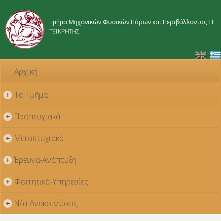
Παράκαμψη
προς το
Τμήμα Μηχανικών Φυσικών Πόρων και Περιβάλλοντος ΤΕ
κυρίως
ΤΕΙ ΚΡΗΤΗΣ
περιεχόμενο
Αρχική
Το Τμήμα
+
Προπτυχιακά
+
Μεταπτυχιακά
+
Έρευνα-Ανάπτυξη
+
Φοιτητικά-Υπηρεσίες
+
Νέα-Ανακοινώσεις
+