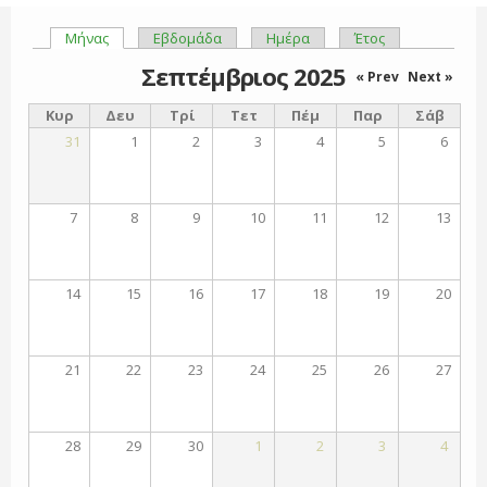
Μήνας
(ενεργή καρτέλα)
Εβδομάδα
Ημέρα
Έτος
Πρωτεύουσες καρτέλες
Σεπτέμβριος 2025
« Prev
Next »
Κυρ
Δευ
Τρί
Τετ
Πέμ
Παρ
Σάβ
31
1
2
3
4
5
6
7
8
9
10
11
12
13
14
15
16
17
18
19
20
21
22
23
24
25
26
27
28
29
30
1
2
3
4