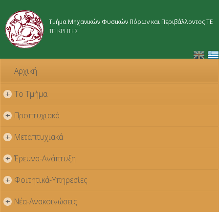
Παράκαμψη
προς το
Τμήμα Μηχανικών Φυσικών Πόρων και Περιβάλλοντος ΤΕ
κυρίως
ΤΕΙ ΚΡΗΤΗΣ
περιεχόμενο
Αρχική
Το Τμήμα
+
Προπτυχιακά
+
Μεταπτυχιακά
+
Έρευνα-Ανάπτυξη
+
Φοιτητικά-Υπηρεσίες
+
Νέα-Ανακοινώσεις
+