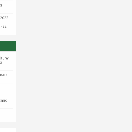
κε
/2022
1-22
lture”
τα
ΗΜΕΣ,
smic