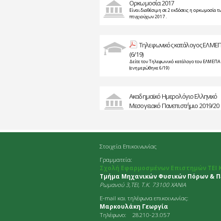
Ορκωμοσία 2017
Είναι διαθέσιμη σε 2 εκδόσεις η ορκωμοσία τ
πτυχιούχων 2017 .
Τηλεφωνικός κατάλογος ΕΛΜΕ
(6/19)
Δείτε τον Τηλεφωνικό κατάλογο του ΕΛΜΕΠΑ
(ενημερώθηκε 6/19)
Ακαδημαϊκό Ημερολόγιο Ελληνικό
Μεσογειακό Πανεπιστήμιο 2019/20
Στοιχεία Επικοινωνίας
Γραμματεία:
Σχολή Εφαρμοσμένων Επιστημών ΤΕΙ 
Τμήμα Μηχανικών Φυσικών Πόρων & Πε
Ρωμανού 3,TEI, Τ.Κ. 73100 ΧΑΝΙΑ
E-mail και τηλέφωνα επικοινωνίας:
Μαρκουλάκη Γεωργία
Τηλέφωνο: 28210-23.057