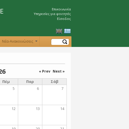
Ε
Επικοινωνία
Υπηρεσίες για φοιτητές
Είσοδος
Αναζήτηση
Νέα-Ανακοινώσεις
+
26
« Prev
Next »
Πέμ
Παρ
Σάβ
5
6
7
12
13
14
19
20
21