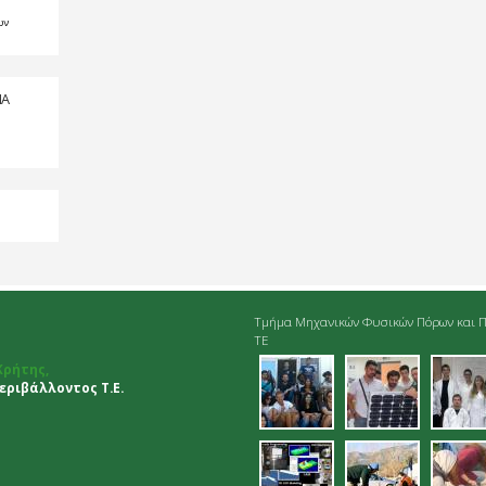
ων
ΠΑ
Τμήμα Μηχανικών Φυσικών Πόρων και Π
ΤΕ
01.jpg
02.jpg
03.
Κρήτης,
ριβάλλοντος Τ.Ε.
06.jpg
07.jpg
dei