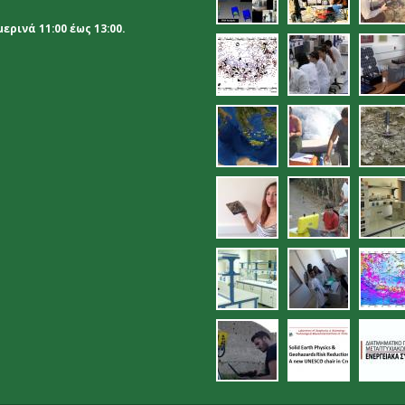
ρινά 11:00 έως 13:00.
10.jpg
11.jpg
12.
15.jpg
proetoima
16.
_palaioho
18.jpg
19.jpg
ana
ergastirio_eleg
22.jpg
23.
26.jpg
27.jpg
28.