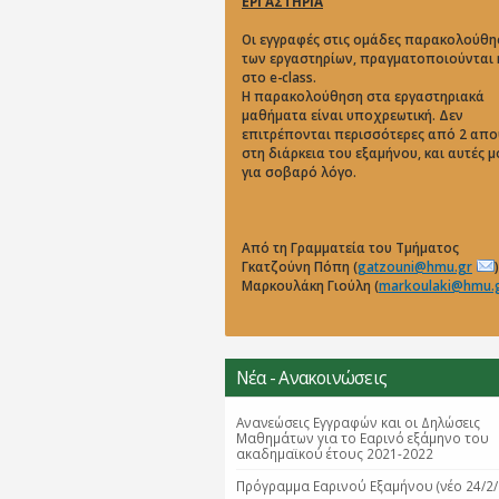
ΕΡΓΑΣΤΗΡΙΑ
Οι εγγραφές στις ομάδες παρακολούθη
των εργαστηρίων, πραγματοποιούνται
στο e-class.
Η παρακολούθηση στα εργαστηριακά
μαθήματα είναι υποχρεωτική. Δεν
επιτρέπονται περισσότερες από 2 απο
στη διάρκεια του εξαμήνου, και αυτές 
για σοβαρό λόγο.
Από τη Γραμματεία του Τμήματος
Γκατζούνη Πόπη (
gatzouni@hmu.gr
)
Μαρκουλάκη Γιούλη (
markoulaki@hmu.
Νέα - Ανακοινώσεις
Ανανεώσεις Εγγραφών και οι Δηλώσεις
Μαθημάτων για το Εαρινό εξάμηνο του
ακαδημαϊκού έτους 2021-2022
Πρόγραμμα Εαρινού Εξαμήνου (νέο 24/2/