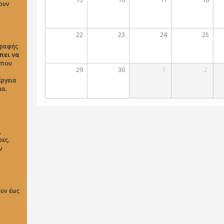
ουν
22
23
24
25
γραφής
πει να
που
29
30
1
2
έργεια
μα.
,
ες.
ν
ουν έως