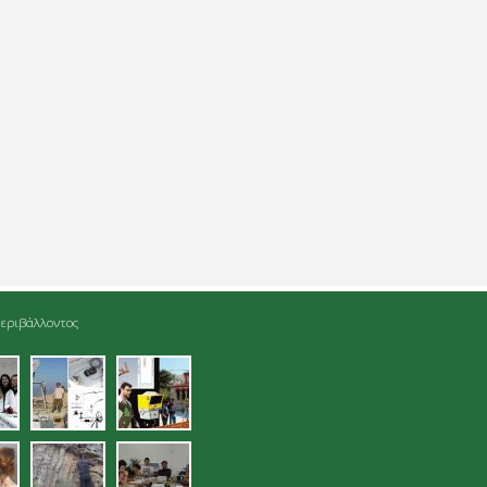
εριβάλλοντος
jpg
04.jpg
05.jpg
gmatolipsia_sto_enetiko_limena_han
08.jpg
09.jpg