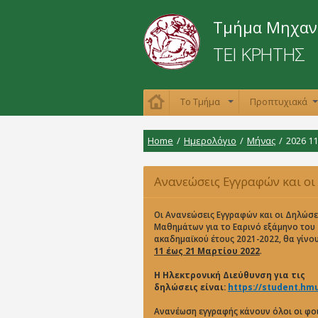
Τμήμα Μηχανι
ΤΕΙ ΚΡΗΤΗΣ
Το Τμήμα
Προπτυχιακά
+
Home
/
Ημερολόγιο
/
Μήνας
/
2026 11
Ανανεώσεις Εγγραφών και οι
Δηλώσεις Μαθημάτων για το Ε
Οι Ανανεώσεις Εγγραφών και οι Δηλώσε
Μαθημάτων για το Εαρινό εξάμηνο του
ακαδημαϊκού έτους 2021-2022, θα γίνο
εξάμηνο του ακαδημαϊκού έτο
11 έως 21 Μαρτίου 2022
.
2021-2022
Η Ηλεκτρονική Διεύθυνση για τις
δηλώσεις είναι:
https://student.hmu
Ανανέωση εγγραφής κάνουν όλοι οι φο