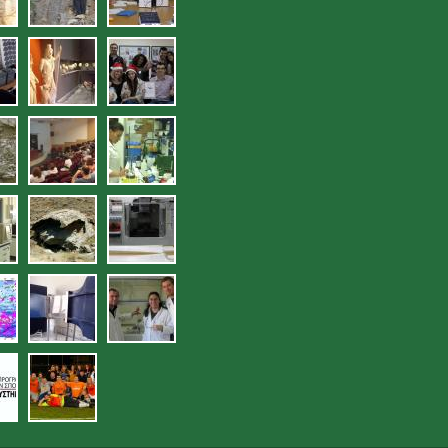
jpg
13.jpg
14.jpg
sies_deigmatolipsias_en_plo_-
jpg
17.jpg
ergastirio_eleghoy_poiotit
ra.jpg
lytika_organa_ergastirioy_eleghoy_
20.jpg
21.jpg
hoy_poiotitas_ydatikon_edafikon_por
jpg
24.jpg
25.jpg
jpg
29.jpg