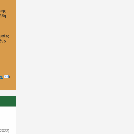
σης
 ήδη
υσίες
μόνο
gr
)
2022)