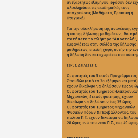
ανεξαρτήτως εξαμήνου, εφόσον δεν έχ
ολοκληρώσει τις ακαδημαϊκές τους
υποχρεώσεις (Μαθήματα, Πρακτική ή
Πτυχιακή).
Για την ολοκλήρωση της ανανέωσης εγ
ή και της δήλωσης μαθημάτων,
θα πρέ
πατήσετε το πλήκτρο “Aποστολή”,
εμφανίζεται στην σελίδα της δήλωσής
μαθημάτων, επειδή χωρίς αυτήν την εν
η δήλωση δεν καταχωρείται στο σύστη
ΩΡΕΣ ΔΗΛΩΣΗΣ
Οι φοιτητές του 5 ετούς Προγράμματος
Σπουδών (από το 3ο εξάμηνο και μετά)
έχουν δικαίωμα να δηλώσουν έως 50 ώρ
Οι φοιτητές του Τμήματος Ηλεκτρονικώ
Μηχανικών, 4 ετούς φοίτησης, έχουν
δικαίωμα να δηλώσουν έως 35 ώρες.
Οι φοιτητές του Τμήματος Μηχανικών
Φυσικών Πόρων & Περιβάλλοντος, του
παλιού Π.Σ. έχουν δικαίωμα να δηλώσ
28 ώρες, ενώ του νέου Π.Σ., έως 40 ώρες.