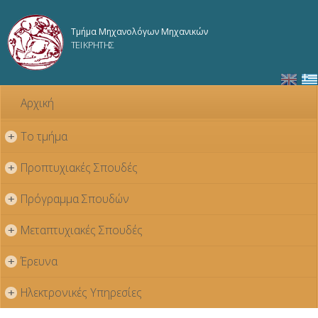
Παράκαμψη
προς το
Τμήμα Μηχανολόγων Μηχανικών
κυρίως
ΤΕΙ ΚΡΗΤΗΣ
περιεχόμενο
Αρχική
Το τμήμα
+
Προπτυχιακές Σπουδές
+
Πρόγραμμα Σπουδών
+
Μεταπτυχιακές Σπουδές
+
Έρευνα
+
Ηλεκτρονικές Υπηρεσίες
+