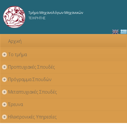
Παράκαμψη
προς το
Τμήμα Μηχανολόγων Μηχανικών
κυρίως
ΤΕΙ ΚΡΗΤΗΣ
περιεχόμενο
Αρχική
Το τμήμα
+
Προπτυχιακές Σπουδές
+
Πρόγραμμα Σπουδών
+
Μεταπτυχιακές Σπουδές
+
Έρευνα
+
Ηλεκτρονικές Υπηρεσίες
+