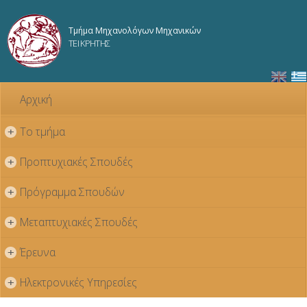
Παράκαμψη
προς το
Τμήμα Μηχανολόγων Μηχανικών
κυρίως
ΤΕΙ ΚΡΗΤΗΣ
περιεχόμενο
Αρχική
Το τμήμα
+
Προπτυχιακές Σπουδές
+
Πρόγραμμα Σπουδών
+
Μεταπτυχιακές Σπουδές
+
Έρευνα
+
Ηλεκτρονικές Υπηρεσίες
+