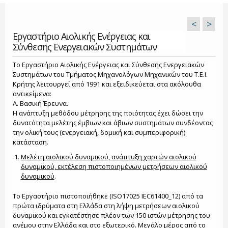
<
>
Εργαστήριο Αιολικής Ενέργειας και
Σύνθεσης Ενεργειακών Συστημάτων
Το Εργαστήριο Αιολικής Ενέργειας και Σύνθεσης Ενεργειακών
Συστημάτων του Τμήματος Μηχανολόγων Μηχανικών του Τ.Ε.Ι.
Κρήτης λειτουργεί από 1991 και εξειδικεύεται στα ακόλουθα
αντικείμενα:
Α. Βασική Έρευνα.
Η ανάπτυξη μεθόδου μέτρησης της ποιότητας έχει δώσει την
δυνατότητα μελέτης έμβιων και άβιων συστημάτων συνδέοντας
την ολική τους (ενεργειακή, δομική και συμπεριφορική)
κατάσταση.
Μελέτη αιολικού δυναμικού, ανάπτυξη χαρτών αιολικού
δυναμικού, εκτέλεση πιστοποιημένων μετρήσεων αιολικού
δυναμικού
.
Το Εργαστήριο πιστοποιήθηκε (ISO17025 IEC61400_12) από τα
πρώτα ιδρύματα στη Ελλάδα στη λήψη μετρήσεων αιολικού
δυναμικού και εγκατέστησε πλέον των 150 ιστών μέτρησης του
ανέμου στην Ελλάδα και στο εξωτερικό. Μεγάλο μέρος από το