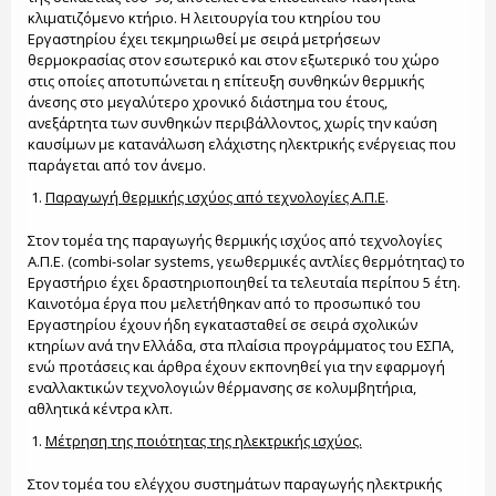
κλιματιζόμενο κτήριο. Η λειτουργία του κτηρίου του
Εργαστηρίου έχει τεκμηριωθεί με σειρά μετρήσεων
θερμοκρασίας στον εσωτερικό και στον εξωτερικό του χώρο
στις οποίες αποτυπώνεται η επίτευξη συνθηκών θερμικής
άνεσης στο μεγαλύτερο χρονικό διάστημα του έτους,
ανεξάρτητα των συνθηκών περιβάλλοντος, χωρίς την καύση
καυσίμων με κατανάλωση ελάχιστης ηλεκτρικής ενέργειας που
παράγεται από τον άνεμο.
Παραγωγή θερμικής ισχύος από τεχνολογίες Α.Π.Ε
.
Στον τομέα της παραγωγής θερμικής ισχύος από τεχνολογίες
Α.Π.Ε. (combi-solar systems, γεωθερμικές αντλίες θερμότητας) το
Εργαστήριο έχει δραστηριοποιηθεί τα τελευταία περίπου 5 έτη.
Καινοτόμα έργα που μελετήθηκαν από το προσωπικό του
Εργαστηρίου έχουν ήδη εγκατασταθεί σε σειρά σχολικών
κτηρίων ανά την Ελλάδα, στα πλαίσια προγράμματος του ΕΣΠΑ,
ενώ προτάσεις και άρθρα έχουν εκπονηθεί για την εφαρμογή
εναλλακτικών τεχνολογιών θέρμανσης σε κολυμβητήρια,
αθλητικά κέντρα κλπ.
Μέτρηση της ποιότητας της ηλεκτρικής ισχύος.
Στον τομέα του ελέγχου συστημάτων παραγωγής ηλεκτρικής