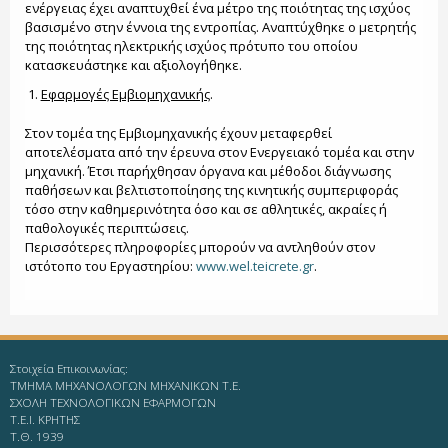
ενέργειας έχει αναπτυχθεί ένα μέτρο της ποιότητας της ισχύος
βασισμένο στην έννοια της εντροπίας. Αναπτύχθηκε ο μετρητής
της ποιότητας ηλεκτρικής ισχύος πρότυπο του οποίου
κατασκευάστηκε και αξιολογήθηκε.
Εφαρμογές Εμβιομηχανικής
.
Στον τομέα της Εμβιομηχανικής έχουν μεταφερθεί
αποτελέσματα από την έρευνα στον Ενεργειακό τομέα και στην
μηχανική. Έτσι παρήχθησαν όργανα και μέθοδοι διάγνωσης
παθήσεων και βελτιστοποίησης της κινητικής συμπεριφοράς
τόσο στην καθημερινότητα όσο και σε αθλητικές, ακραίες ή
παθολογικές περιπτώσεις.
Περισσότερες πληροφορίες μπορούν να αντληθούν στον
ιστότοπο του Εργαστηρίου:
www.wel.teicrete.gr
.
Στοιχεία Επικοινωνίας:
ΤΜΗΜΑ ΜΗΧΑΝΟΛΟΓΩΝ ΜΗΧΑΝΙΚΩΝ Τ.Ε.
ΣΧΟΛΗ ΤΕΧΝΟΛΟΓΙΚΩΝ ΕΦΑΡΜΟΓΩΝ
T.E.I. KΡΗΤΗΣ
Τ.Θ. 1939