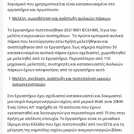
λογισμικό που χρησιμοποιείται είναι κατασκευασμένο στο
εργαστήριο και πρωτότυπο.
Μελέτη, χωροθέτηση και ανάπτυξη αιολικών πάρκων
.
Το Εργαστήριο πιστοποιήθηκε (ISO 9001 IEC61400_1) για την
μελέτη ενεργειακών συστημάτων. Tα πρώτα εμπορικά αιολικά
πάρκα που λειτούργησαν στην Κρήτη μελετήθηκαν και
αναπτύχθηκαν από το Εργαστήριο. Έως σήμερα περίπου 50
κατασκευασμένα αιολικά πάρκα έχουν σχεδιαστεί, χωροθετηθεί
με μελετηθεί από το Εργαστήριο. Περισσότεροι από 110
μηχανικοί, μελετητές, συντηρητές και κατασκευαστές Αιολικών
πάρκων έχουν αποφοιτήσει από το εργαστήριο αυτό.
Μελέτη, σχεδίαση, ανάπτυξη και πιστοποίηση μικρών
ανεμογεννητριών
.
Στο Εργαστήριο έχει σχεδιαστεί κατασκευαστεί και δοκιμαστεί
μια σειρά Ανεμογεννητριών ισχύος από μερικά Watt ;evw 20kW.
Ένας τύπος Α/Γ παρήχθη σε 10 αντίτυπα που έχουν
εγκατασταθεί και λειτουργούν για περισσότερα από 15 ἐτη στην
Κρήτη με απόλυτη επιτυχία. Το Εργαστήριο είναι το μοναδικό
ίδρυμα στην Ελλάδα που έχει πιστοποιηθεί από τον ΕΣΥΔ για τη
μέτρηση της καμπύλης ισχύος μικρών ανεμογεννητριών βάσει