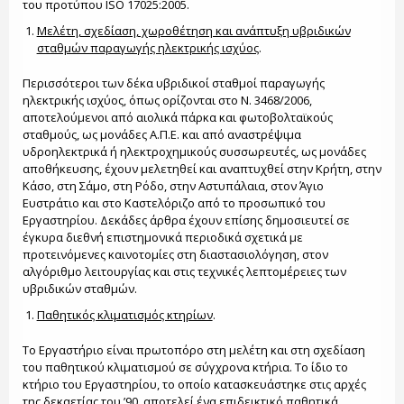
του προτύπου ISO 17025:2005.
Μελέτη, σχεδίαση, χωροθέτηση και ανάπτυξη υβριδικών
σταθμών παραγωγής ηλεκτρικής ισχύος
.
Περισσότεροι των δέκα υβριδικοί σταθμοί παραγωγής
ηλεκτρικής ισχύος, όπως ορίζονται στο Ν. 3468/2006,
αποτελούμενοι από αιολικά πάρκα και φωτοβολταϊκούς
σταθμούς, ως μονάδες Α.Π.Ε. και από αναστρέψιμα
υδροηλεκτρικά ή ηλεκτροχημικούς συσσωρευτές, ως μονάδες
αποθήκευσης, έχουν μελετηθεί και αναπτυχθεί στην Κρήτη, στην
Κάσο, στη Σάμο, στη Ρόδο, στην Αστυπάλαια, στον Άγιο
Ευστράτιο και στο Καστελόριζο από το προσωπικό του
Εργαστηρίου. Δεκάδες άρθρα έχουν επίσης δημοσιευτεί σε
έγκυρα διεθνή επιστημονικά περιοδικά σχετικά με
προτεινόμενες καινοτομίες στη διαστασιολόγηση, στον
αλγόριθμο λειτουργίας και στις τεχνικές λεπτομέρειες των
υβριδικών σταθμών.
Παθητικός κλιματισμός κτηρίων
.
Το Εργαστήριο είναι πρωτοπόρο στη μελέτη και στη σχεδίαση
του παθητικού κλιματισμού σε σύγχρονα κτήρια. Το ίδιο το
κτήριο του Εργαστηρίου, το οποίο κατασκευάστηκε στις αρχές
της δεκαετίας του ’90, αποτελεί ένα επιδεικτικό παθητικά