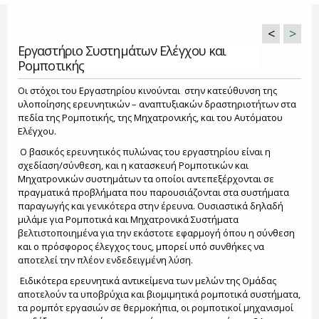
<
>
Εργαστήριο Συστημάτων Ελέγχου και
Ρομποτικής
Οι στόχοι του Εργαστηρίου κινούνται στην κατεύθυνση της
υλοποίησης ερευνητικών – αναπτυξιακών δραστηριοτήτων στα
πεδία της Ρομποτικής, της Μηχατρονικής, και του Αυτόματου
Ελέγχου.
Ο βασικός ερευνητικός πυλώνας του εργαστηρίου είναι η
σχεδίαση/σύνθεση, και η κατασκευή Ρομποτικών και
Μηχατρονικών συστημάτων τα οποίοι αντεπεξέρχονται σε
πραγματικά προβλήματα που παρουσιάζονται στα συστήματα
παραγωγής και γενικότερα στην έρευνα. Ουσιαστικά δηλαδή
μιλάμε για Ρομποτικά και Μηχατρονικά Συστήματα
βελτιστοποιημένα για την εκάστοτε εφαρμογή όπου η σύνθεση
και ο πρόσφορος έλεγχος τους, μπορεί υπό συνθήκες να
αποτελεί την πλέον ενδεδειγμένη λύση.
Ειδικότερα ερευνητικά αντικείμενα των μελών της Ομάδας
αποτελούν τα υποβρύχια και βιομιμητικά ρομποτικά συστήματα,
τα ρομπότ εργασιών σε θερμοκήπια, οι ρομποτικοί μηχανισμοί