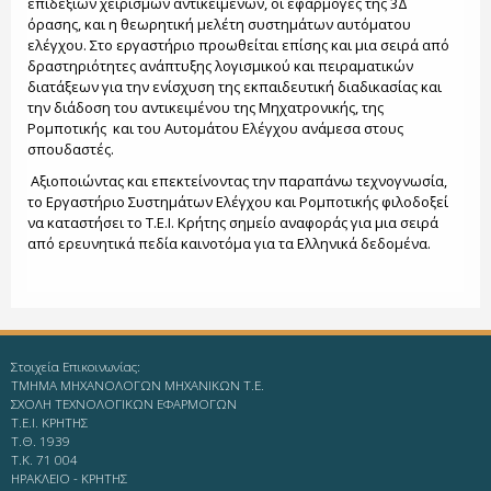
επιδέξιων χειρισμών αντικειμένων, οι εφαρμογές της 3Δ
όρασης, και η θεωρητική μελέτη συστημάτων αυτόματου
ελέγχου. Στο εργαστήριο προωθείται επίσης και μια σειρά από
δραστηριότητες ανάπτυξης λογισμικού και πειραματικών
διατάξεων για την ενίσχυση της εκπαιδευτική διαδικασίας και
την διάδοση του αντικειμένου της Μηχατρονικής, της
Ρομποτικής και του Αυτομάτου Ελέγχου ανάμεσα στους
σπουδαστές.
Αξιοποιώντας και επεκτείνοντας την παραπάνω τεχνογνωσία,
το Εργαστήριο Συστημάτων Ελέγχου και Ρομποτικής φιλοδοξεί
να καταστήσει το Τ.Ε.Ι. Κρήτης σημείο αναφοράς για μια σειρά
από ερευνητικά πεδία καινοτόμα για τα Ελληνικά δεδομένα.
Στοιχεία Επικοινωνίας:
ΤΜΗΜΑ ΜΗΧΑΝΟΛΟΓΩΝ ΜΗΧΑΝΙΚΩΝ Τ.Ε.
ΣΧΟΛΗ ΤΕΧΝΟΛΟΓΙΚΩΝ ΕΦΑΡΜΟΓΩΝ
T.E.I. KΡΗΤΗΣ
Τ.Θ. 1939
Τ.Κ. 71 004
ΗΡΑΚΛΕΙΟ - KΡΗΤΗΣ