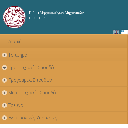
Παράκαμψη
προς το
Τμήμα Μηχανολόγων Μηχανικών
κυρίως
ΤΕΙ ΚΡΗΤΗΣ
περιεχόμενο
Αρχική
Το τμήμα
+
Προπτυχιακές Σπουδές
+
Πρόγραμμα Σπουδών
+
Μεταπτυχιακές Σπουδές
+
Έρευνα
+
Ηλεκτρονικές Υπηρεσίες
+