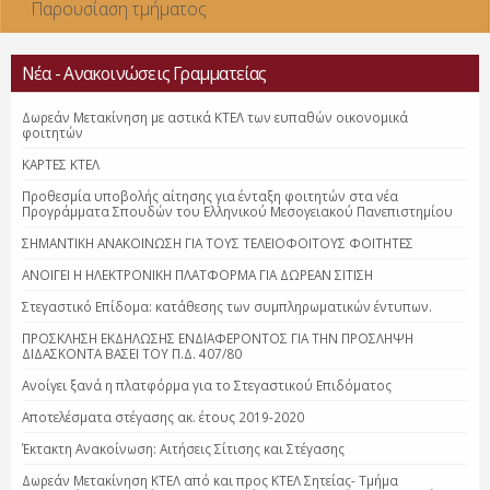
Παρουσίαση τμήματος
Νέα - Ανακοινώσεις Γραμματείας
Δωρεάν Μετακίνηση με αστικά ΚΤΕΛ των ευπαθών οικονομικά
φοιτητών
ΚΑΡΤΕΣ ΚΤΕΛ
Προθεσμία υποβολής αίτησης για ένταξη φοιτητών στα νέα
Προγράμματα Σπουδών του Ελληνικού Μεσογειακού Πανεπιστημίου
ΣΗΜΑΝΤΙΚΗ ΑΝΑΚΟΙΝΩΣΗ ΓΙΑ ΤΟΥΣ ΤΕΛΕΙΟΦΟΙΤΟΥΣ ΦΟΙΤΗΤΕΣ
ΑΝΟΙΓΕΙ Η ΗΛΕΚΤΡΟΝΙΚΗ ΠΛΑΤΦΟΡΜΑ ΓΙΑ ΔΩΡΕΑΝ ΣΙΤΙΣΗ
Στεγαστικό Επίδομα: κατάθεσης των συμπληρωματικών έντυπων.
ΠΡΟΣΚΛΗΣΗ ΕΚΔΗΛΩΣΗΣ ΕΝΔΙΑΦΕΡΟΝΤΟΣ ΓΙΑ ΤΗΝ ΠΡΟΣΛΗΨΗ
ΔΙΔΑΣΚΟΝΤΑ ΒΑΣΕΙ ΤΟΥ Π.Δ. 407/80
Ανοίγει ξανά η πλατφόρμα για το Στεγαστικού Επιδόματος
Αποτελέσματα στέγασης ακ. έτους 2019-2020
Έκτακτη Ανακοίνωση: Αιτήσεις Σίτισης και Στέγασης
Δωρεάν Μετακίνηση ΚΤΕΛ από και προς ΚΤΕΛ Σητείας- Τμήμα