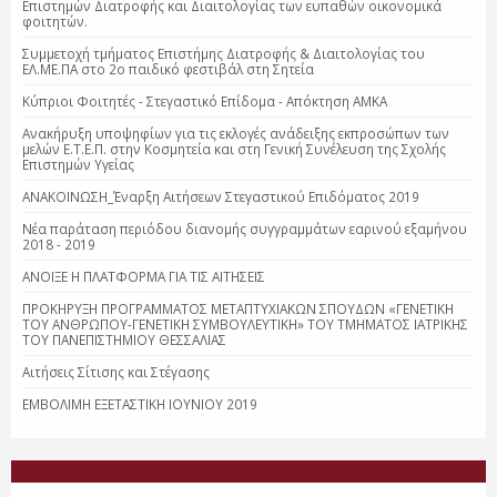
Επιστημών Διατροφής και Διαιτολογίας των ευπαθών οικονομικά
φοιτητών.
Συμμετοχή τμήματος Επιστήμης Διατροφής & Διαιτολογίας του
ΕΛ.ΜΕ.ΠΑ στο 2ο παιδικό φεστιβάλ στη Σητεία
Κύπριοι Φοιτητές - Στεγαστικό Επίδομα - Απόκτηση ΑΜΚΑ
Ανακήρυξη υποψηφίων για τις εκλογές ανάδειξης εκπροσώπων των
μελών Ε.Τ.Ε.Π. στην Κοσμητεία και στη Γενική Συνέλευση της Σχολής
Επιστημών Υγείας
ΑΝΑΚΟΙΝΩΣΗ_Έναρξη Αιτήσεων Στεγαστικού Επιδόματος 2019
Νέα παράταση περιόδου διανομής συγγραμμάτων εαρινού εξαμήνου
2018 - 2019
ΑΝΟΙΞΕ Η ΠΛΑΤΦΟΡΜΑ ΓΙΑ ΤΙΣ ΑΙΤΗΣΕΙΣ
ΠΡΟΚΗΡΥΞΗ ΠΡΟΓΡΑΜΜΑΤΟΣ ΜΕΤΑΠΤΥΧΙΑΚΩΝ ΣΠΟΥΔΩΝ «ΓΕΝΕΤΙΚΗ
ΤΟΥ ΑΝΘΡΩΠΟΥ-ΓΕΝΕΤΙΚΗ ΣΥΜΒΟΥΛΕΥΤΙΚΗ» ΤΟΥ ΤΜΗΜΑΤΟΣ ΙΑΤΡΙΚΗΣ
ΤΟΥ ΠΑΝΕΠΙΣΤΗΜΙΟΥ ΘΕΣΣΑΛΙΑΣ
Αιτήσεις Σίτισης και Στέγασης
ΕΜΒΟΛΙΜΗ ΕΞΕΤΑΣΤΙΚΗ ΙΟΥΝΙΟΥ 2019