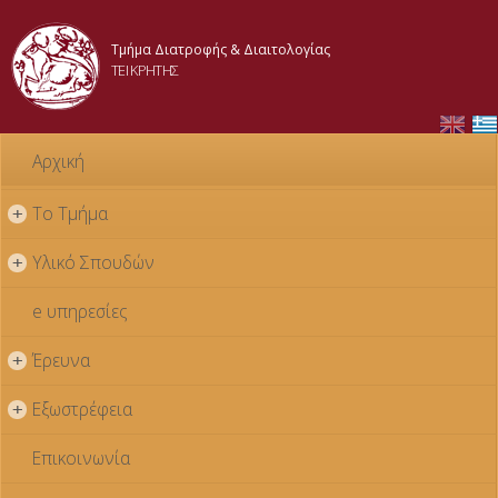
Παράκαμψη
προς το
Τμήμα Διατροφής & Διαιτολογίας
κυρίως
ΤΕΙ ΚΡΗΤΗΣ
περιεχόμενο
Αρχική
Το Τμήμα
+
Υλικό Σπουδών
+
e υπηρεσίες
Έρευνα
+
Εξωστρέφεια
+
Επικοινωνία