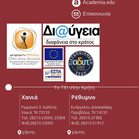
Academia.edu
Επικοινωνία
Το ΤΕΙ στην Κρήτη
Χανιά
Ρέθυμνο
Ρωμανού 3, Χαλέπα
Ευάγγελου Δασκαλάκη,
Χανιά, ΤΚ 73133
Περιβόλια, ΤΚ 74133
Τηλ. 28210-23000, 23058
Tηλ: 28310-21902
Φαξ 28210-23003
Φαξ: 28310-21912
χάρτης
χάρτης