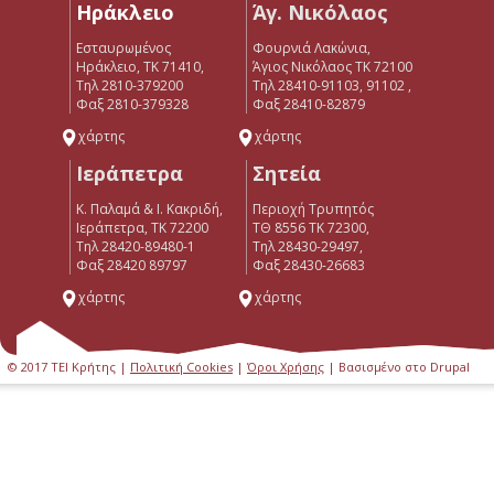
Ηράκλειο
Άγ. Νικόλαος
Εσταυρωμένος
Φουρνιά Λακώνια,
Ηράκλειο, ΤΚ 71410,
Άγιος Νικόλαος ΤΚ 72100
Τηλ 2810-379200
Τηλ 28410-91103, 91102 ,
Φαξ 2810-379328
Φαξ 28410-82879
χάρτης
χάρτης
Ιεράπετρα
Σητεία
Κ. Παλαμά & Ι. Κακριδή,
Περιοχή Τρυπητός
Ιεράπετρα, ΤΚ 72200
ΤΘ 8556 ΤΚ 72300,
Tηλ 28420-89480-1
Τηλ 28430-29497,
Φαξ 28420 89797
Φαξ 28430-26683
χάρτης
χάρτης
© 2017 ΤΕΙ Κρήτης |
Πολιτική Cookies
|
Όροι Χρήσης
| Βασισμένο στο Drupal