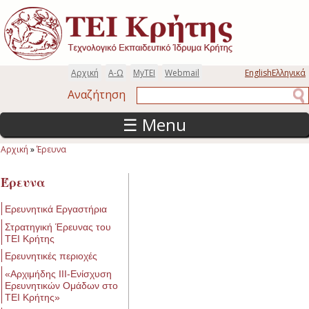
Παράκαμψη προς το κυρίως περιεχόμενο
Αρχική
Α-Ω
MyTEI
Webmail
English
Ελληνικά
Αναζήτηση
Αναζήτηση
☰ Menu
Αρχική
»
Έρευνα
Είστε εδώ
Έρευνα
Ερευνητικά Εργαστήρια
Στρατηγική Έρευνας του
ΤΕΙ Κρήτης
Ερευνητικές περιοχές
«Αρχιμήδης ΙΙΙ-Ενίσχυση
Ερευνητικών Ομάδων στο
ΤΕΙ Κρήτης»