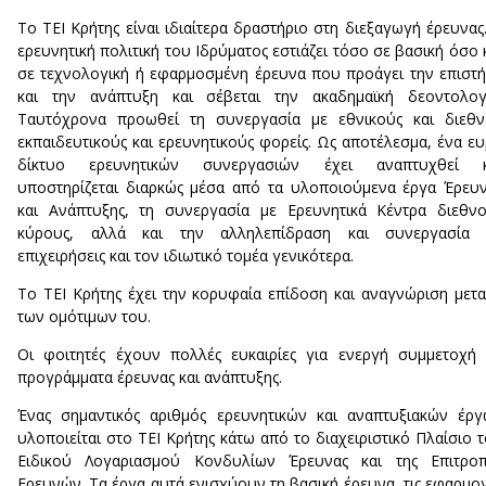
Το ΤΕΙ Κρήτης είναι ιδιαίτερα δραστήριο στη διεξαγωγή έρευνας
ερευνητική πολιτική του Ιδρύματος εστιάζει τόσο σε βασική όσο 
σε τεχνολογική ή εφαρμοσμένη έρευνα που προάγει την επιστ
και την ανάπτυξη και σέβεται την ακαδημαϊκή δεοντολογί
Ταυτόχρονα προωθεί τη συνεργασία με εθνικούς και διεθν
εκπαιδευτικούς και ερευνητικούς φορείς. Ως αποτέλεσμα, ένα ε
δίκτυο ερευνητικών συνεργασιών έχει αναπτυχθεί κ
υποστηρίζεται διαρκώς μέσα από τα υλοποιούμενα έργα Έρευ
και Ανάπτυξης, τη συνεργασία με Ερευνητικά Κέντρα διεθν
κύρους, αλλά και την αλληλεπίδραση και συνεργασία 
επιχειρήσεις και τον ιδιωτικό τομέα γενικότερα.
Το ΤΕΙ Κρήτης έχει την κορυφαία επίδοση και αναγνώριση μετ
των ομότιμων του.
Οι φοιτητές έχουν πολλές ευκαιρίες για ενεργή συμμετοχή
προγράμματα έρευνας και ανάπτυξης.
Ένας σημαντικός αριθμός ερευνητικών και αναπτυξιακών έρ
υλοποιείται στο ΤΕΙ Κρήτης κάτω από το διαχειριστικό Πλαίσιο 
Ειδικού Λογαριασμού Κονδυλίων Έρευνας και της Επιτροπ
Ερευνών. Τα έργα αυτά ενισχύουν τη βασική έρευνα, τις εφαρμο