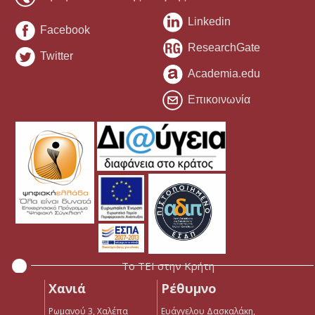
Linkedin
Facebook
ResearchGate
Twitter
Academia.edu
Επικοινωνία
Το ΤΕΙ στην Κρήτη
Χανιά
Ρέθυμνο
Ρωμανού 3, Χαλέπα
Ευάγγελου Δασκαλάκη,