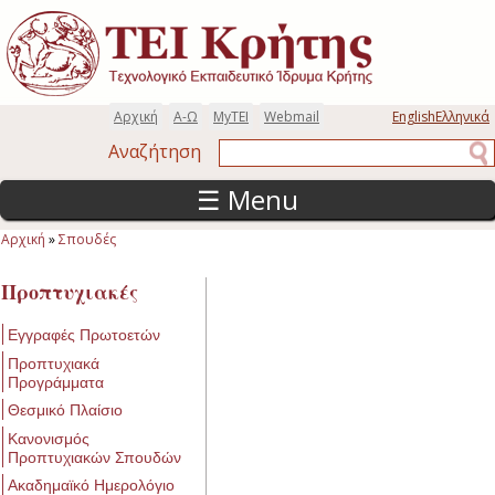
Παράκαμψη προς το κυρίως περιεχόμενο
Αρχική
Α-Ω
MyTEI
Webmail
English
Ελληνικά
Αναζήτηση
Αναζήτηση
☰ Menu
Αρχική
»
Σπουδές
Είστε εδώ
Προπτυχιακές
Εγγραφές Πρωτοετών
Προπτυχιακά
Προγράμματα
Θεσμικό Πλαίσιο
Κανονισμός
Προπτυχιακών Σπουδών
Ακαδημαϊκό Ημερολόγιο