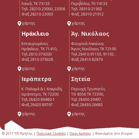
Χανιά, ΤΚ 73133
Περιβόλια, ΤΚ 74133
Τηλ. 28210-23000, 23058
Tηλ: 28310-21902
Φαξ 28210-23003
Φαξ: 28310-21912
χάρτης
χάρτης
Ηράκλειο
Άγ. Νικόλαος
Εσταυρωμένος
Φουρνιά Λακώνια,
Ηράκλειο, ΤΚ 71410,
Άγιος Νικόλαος ΤΚ 72100
Τηλ 2810-379200
Τηλ 28410-91103, 91102 ,
Φαξ 2810-379328
Φαξ 28410-82879
χάρτης
χάρτης
Ιεράπετρα
Σητεία
Κ. Παλαμά & Ι. Κακριδή,
Περιοχή Τρυπητός
Ιεράπετρα, ΤΚ 72200
ΤΘ 8556 ΤΚ 72300,
Tηλ 28420-89480-1
Τηλ 28430-29497,
Φαξ 28420 89797
Φαξ 28430-26683
χάρτης
χάρτης
© 2017 ΤΕΙ Κρήτης |
Πολιτική Cookies
|
Όροι Χρήσης
| Βασισμένο στο Drupal