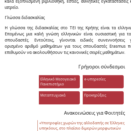
καλά εξοπλισμένη βιβλιοθήκη, εστίες, αθλητικές εγκαταστάσεις 
ιατρείο.
Γλώσσα διδασκαλίας
Η γλώσσα της διδασκαλίας στο TEI της Κρήτης είναι τα ελληνι
Επομένως μια καλή γνώση ελληνικών είναι ουσιαστική για τ
σπουδαστές. Εντούτοις, γίνονται ειδικές συνεννοήσεις γ
ορισμένο αριθμό μαθημάτων για τους σπουδαστές Erasmus 
επιθυμούν να ακολουθήσουν τις κανονικές σειρές μαθημάτων.
Γρήγοροι σύνδεσμοι
Ελληνικό Μεσογειακό
e-υπηρεσίες
Πανεπιστήμιο
Μεταπτυχιακά
Προκηρύξεις
Ανακοινώσεις για Φοιτητές
«Υποτροφίες χωρών της αλλοδαπής σε Έλληνες
υπηκόους, στο πλαίσιο διμερών μορφωτικών