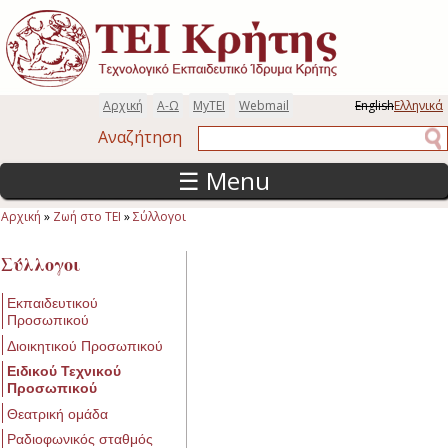
Παράκαμψη προς το κυρίως περιεχόμενο
Αρχική
Α-Ω
MyTEI
Webmail
English
Ελληνικά
Αναζήτηση
Αναζήτηση
☰ Menu
Αρχική
»
Ζωή στο ΤΕΙ
»
Σύλλογοι
Είστε εδώ
Σύλλογοι
Εκπαιδευτικού
Προσωπικού
Διοικητικού Προσωπικού
Ειδικού Τεχνικού
Προσωπικού
Θεατρική ομάδα
Ραδιοφωνικός σταθμός