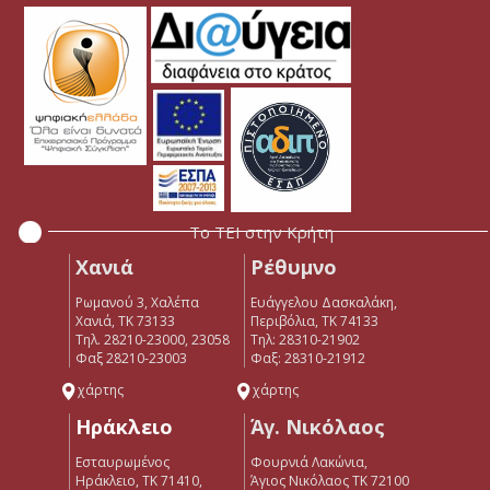
Το ΤΕΙ στην Κρήτη
Χανιά
Ρέθυμνο
Ρωμανού 3, Χαλέπα
Ευάγγελου Δασκαλάκη,
Χανιά, ΤΚ 73133
Περιβόλια, ΤΚ 74133
Τηλ. 28210-23000, 23058
Tηλ: 28310-21902
Φαξ 28210-23003
Φαξ: 28310-21912
χάρτης
χάρτης
Ηράκλειο
Άγ. Νικόλαος
Εσταυρωμένος
Φουρνιά Λακώνια,
Ηράκλειο, ΤΚ 71410,
Άγιος Νικόλαος ΤΚ 72100