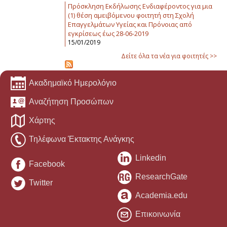
Πρόσκληση Εκδήλωσης Ενδιαφέροντος για μια
(1) θέση αμειβόμενου φοιτητή στη Σχολή
Επαγγελμάτων Υγείας και Πρόνοιας από
εγκρίσεως έως 28-06-2019
15/01/2019
Δείτε όλα τα νέα για φοιτητές >>
Ακαδημαϊκό Ημερολόγιο
Αναζήτηση Προσώπων
Χάρτης
Τηλέφωνα Έκτακτης Ανάγκης
Linkedin
Facebook
ResearchGate
Twitter
Academia.edu
Επικοινωνία