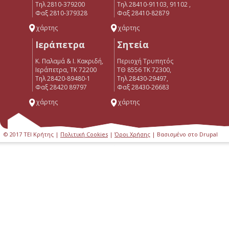
Τηλ 2810-379200
Τηλ 28410-91103, 91102 ,
Φαξ 2810-379328
Φαξ 28410-82879
χάρτης
χάρτης
Ιεράπετρα
Σητεία
Κ. Παλαμά & Ι. Κακριδή,
Περιοχή Τρυπητός
Ιεράπετρα, ΤΚ 72200
ΤΘ 8556 ΤΚ 72300,
Tηλ 28420-89480-1
Τηλ 28430-29497,
Φαξ 28420 89797
Φαξ 28430-26683
χάρτης
χάρτης
© 2017 ΤΕΙ Κρήτης |
Πολιτική Cookies
|
Όροι Χρήσης
| Βασισμένο στο Drupal