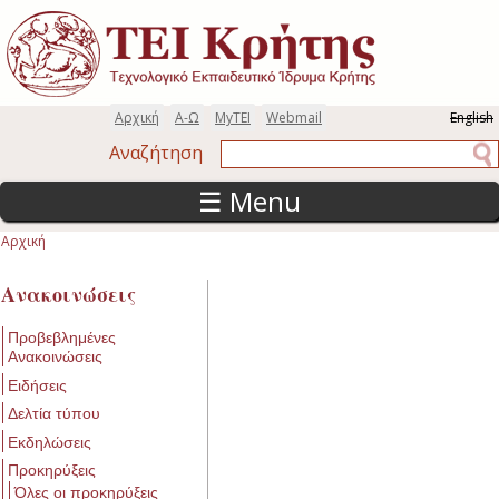
Παράκαμψη προς το κυρίως περιεχόμενο
Αρχική
Α-Ω
MyTEI
Webmail
English
Αναζήτηση
Αναζήτηση
☰ Menu
Αρχική
Είστε εδώ
Ανακοινώσεις
Προβεβλημένες
Ανακοινώσεις
Ειδήσεις
Δελτία τύπου
Εκδηλώσεις
Προκηρύξεις
Όλες οι προκηρύξεις