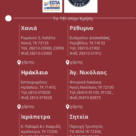
Το ΤΕΙ στην Κρήτη
Χανιά
Ρέθυμνο
Ρωμανού 3, Χαλέπα
Ευάγγελου Δασκαλάκη,
Χανιά, ΤΚ 73133
Περιβόλια, ΤΚ 74133
Τηλ. 28210-23000, 23058
Tηλ: 28310-21902
Φαξ 28210-23003
Φαξ: 28310-21912
χάρτης
χάρτης
Ηράκλειο
Άγ. Νικόλαος
Εσταυρωμένος
Φουρνιά Λακώνια,
Ηράκλειο, ΤΚ 71410,
Άγιος Νικόλαος ΤΚ 72100
Τηλ 2810-379200
Τηλ 28410-91103, 91102 ,
Φαξ 2810-379328
Φαξ 28410-82879
χάρτης
χάρτης
Ιεράπετρα
Σητεία
Κ. Παλαμά & Ι. Κακριδή,
Περιοχή Τρυπητός
Ιεράπετρα, ΤΚ 72200
ΤΘ 8556 ΤΚ 72300,