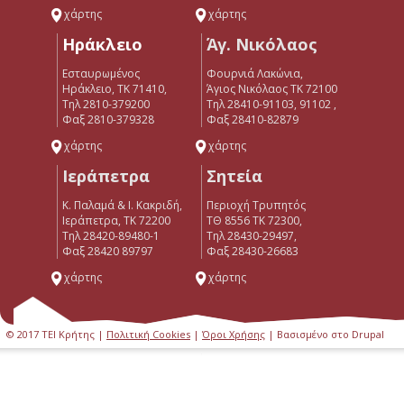
χάρτης
χάρτης
Ηράκλειο
Άγ. Νικόλαος
Εσταυρωμένος
Φουρνιά Λακώνια,
Ηράκλειο, ΤΚ 71410,
Άγιος Νικόλαος ΤΚ 72100
Τηλ 2810-379200
Τηλ 28410-91103, 91102 ,
Φαξ 2810-379328
Φαξ 28410-82879
χάρτης
χάρτης
Ιεράπετρα
Σητεία
Κ. Παλαμά & Ι. Κακριδή,
Περιοχή Τρυπητός
Ιεράπετρα, ΤΚ 72200
ΤΘ 8556 ΤΚ 72300,
Tηλ 28420-89480-1
Τηλ 28430-29497,
Φαξ 28420 89797
Φαξ 28430-26683
χάρτης
χάρτης
© 2017 ΤΕΙ Κρήτης |
Πολιτική Cookies
|
Όροι Χρήσης
| Βασισμένο στο Drupal