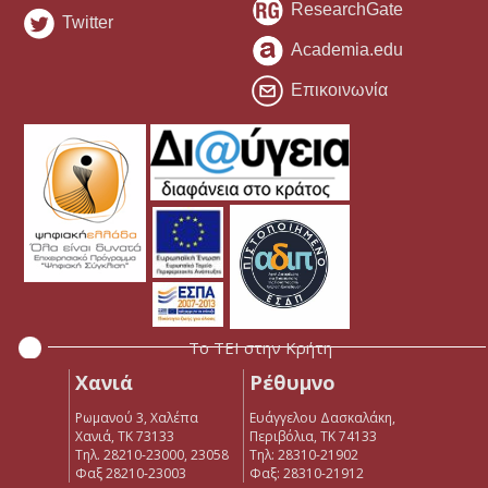
ResearchGate
Twitter
Academia.edu
Επικοινωνία
Το ΤΕΙ στην Κρήτη
Χανιά
Ρέθυμνο
Ρωμανού 3, Χαλέπα
Ευάγγελου Δασκαλάκη,
Χανιά, ΤΚ 73133
Περιβόλια, ΤΚ 74133
Τηλ. 28210-23000, 23058
Tηλ: 28310-21902
Φαξ 28210-23003
Φαξ: 28310-21912