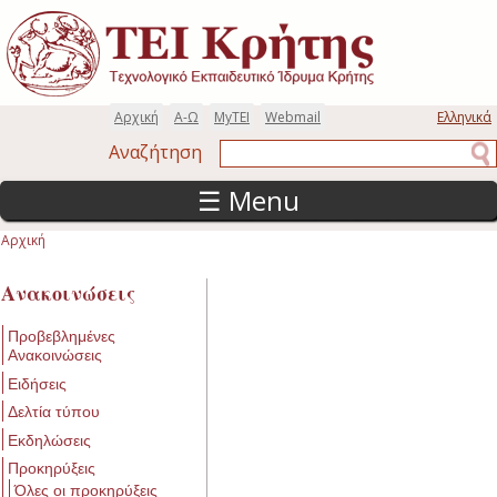
Παράκαμψη προς το κυρίως περιεχόμενο
Αρχική
Α-Ω
MyTEI
Webmail
Ελληνικά
Αναζήτηση
Αναζήτηση
☰ Menu
Αρχική
Είστε εδώ
Ανακοινώσεις
Προβεβλημένες
Ανακοινώσεις
Ειδήσεις
Δελτία τύπου
Εκδηλώσεις
Προκηρύξεις
Όλες οι προκηρύξεις