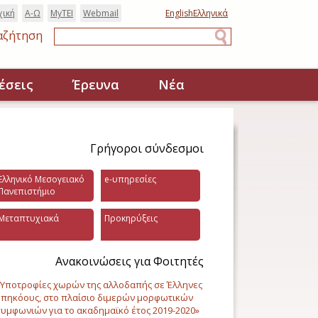
χική
Α-Ω
MyTEI
Webmail
English
Ελληνικά
αζήτηση
Αναζήτηση
έσεις
Έρευνα
Νέα
Γρήγοροι σύνδεσμοι
Ελληνικό Μεσογειακό
e-υπηρεσίες
Πανεπιστήμιο
Μεταπτυχιακά
Προκηρύξεις
Ανακοινώσεις για Φοιτητές
Υποτροφίες χωρών της αλλοδαπής σε Έλληνες
πηκόους, στο πλαίσιο διμερών μορφωτικών
υμφωνιών για το ακαδημαϊκό έτος 2019-2020»