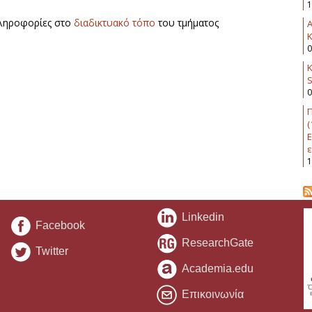
1
ληροφορίες στο
διαδικτυακό τόπο
του τμήματος
K
0
Κ
0
Π
(
Ε
ε
1
Linkedin
Facebook
ResearchGate
Twitter
Academia.edu
Επικοινωνία