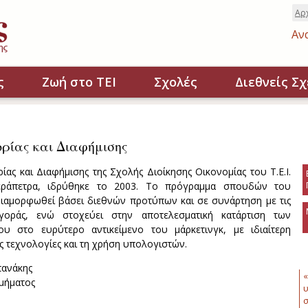
Αρ
Αν
ς
Ζωή στο ΤΕΙ
Σχολές
Διεθνείς Σχ
ρίας και Διαφήμισης
ας και Διαφήμισης της Σχολής Διοίκησης Οικονομίας του Τ.Ε.Ι.
εράπετρα, ιδρύθηκε το 2003. Το πρόγραμμα σπουδών του
διαμορφωθεί βάσει διεθνών προτύπων και σε συνάρτηση με τις
γοράς, ενώ στοχεύει στην αποτελεσματική κατάρτιση των
υ στο ευρύτερο αντικείμενο του μάρκετινγκ, με ιδιαίτερη
ς τεχνολογίες και τη χρήση υπολογιστών.
πανάκης
«
μήματος
υ
σ