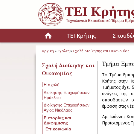
Παράκαμψη προς το κυρίως περιεχόμενο
Home
ΤΕΙ Κρήτης
Σπουδέ
Αρχική
»
Σχολές
»
Σχολή Διοίκησης και Οικονομίας
Είστε εδώ
Τμήμα Εμπο
Σχολή Διοίκησης και
Οικονομίας
Το Τμήμα Εμπορί
Κρήτης στην Ι
Η σχολή
Τμήματος έχει 
Διοίκησης Επιχειρήσεων
ανάγκες της α
Ηράκλειο
σπουδαστών το
Διοίκησης Επιχειρήσεων
έμφαση στις νέε
Άγιος Νικόλαος
Δρ. Ιωάννης Κο
Εμπορίας και
Προϊστάμενος Τ
Διαφήμισης
Επικοινωνία