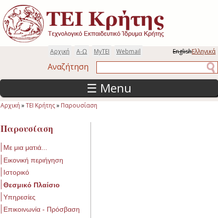
Παράκαμψη προς το κυρίως περιεχόμενο
Αρχική
Α-Ω
MyTEI
Webmail
English
Ελληνικά
Αναζήτηση
Αναζήτηση
☰ Menu
Αρχική
»
ΤΕΙ Κρήτης
»
Παρουσίαση
Είστε εδώ
Παρουσίαση
Με μια ματιά...
Εικονική περιήγηση
Ιστορικό
Θεσμικό Πλαίσιο
Υπηρεσίες
Επικοινωνία - Πρόσβαση