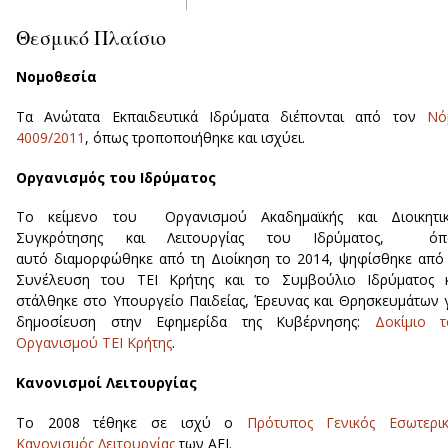
Θεσμικό Πλαίσιο
Νομοθεσία
Τα Ανώτατα Εκπαιδευτικά Ιδρύματα διέπονται από τον
Νό
4009/2011
, όπως τροποποιήθηκε και ισχύει.
Οργανισμός του Ιδρύματος
Το κείμενο του Οργανισμού Ακαδημαϊκής και Διοικητικ
Συγκρότησης και Λειτουργίας του Ιδρύματος, όπ
αυτό διαμορφώθηκε από τη Διοίκηση το 2014, ψηφίσθηκε από
Συνέλευση του ΤΕΙ Κρήτης και το Συμβούλιο Ιδρύματος κ
στάλθηκε στο Υπουργείο Παιδείας, Έρευνας και Θρησκευμάτων 
δημοσίευση στην Εφημερίδα της Κυβέρνησης:
Δοκίμιο τ
Οργανισμού ΤΕΙ Κρήτης
.
Κανονισμοί Λειτουργίας
Το 2008 τέθηκε σε ισχύ ο
Πρότυπος Γενικός Εσωτερικ
Κανονισμός Λειτουργίας
των ΑΕΙ.