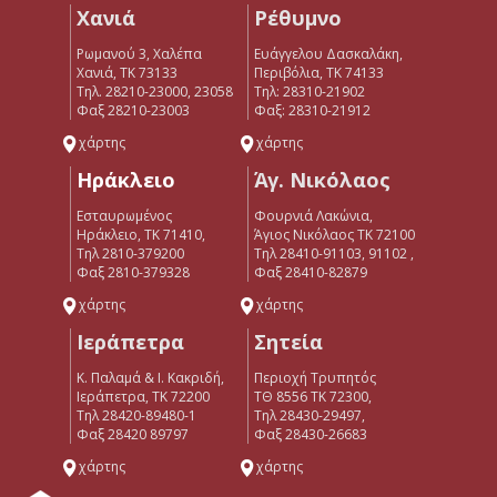
Χανιά
Ρέθυμνο
Ρωμανού 3, Χαλέπα
Ευάγγελου Δασκαλάκη,
Χανιά, ΤΚ 73133
Περιβόλια, ΤΚ 74133
Τηλ. 28210-23000, 23058
Tηλ: 28310-21902
Φαξ 28210-23003
Φαξ: 28310-21912
χάρτης
χάρτης
Ηράκλειο
Άγ. Νικόλαος
Εσταυρωμένος
Φουρνιά Λακώνια,
Ηράκλειο, ΤΚ 71410,
Άγιος Νικόλαος ΤΚ 72100
Τηλ 2810-379200
Τηλ 28410-91103, 91102 ,
Φαξ 2810-379328
Φαξ 28410-82879
χάρτης
χάρτης
Ιεράπετρα
Σητεία
Κ. Παλαμά & Ι. Κακριδή,
Περιοχή Τρυπητός
Ιεράπετρα, ΤΚ 72200
ΤΘ 8556 ΤΚ 72300,
Tηλ 28420-89480-1
Τηλ 28430-29497,
Φαξ 28420 89797
Φαξ 28430-26683
χάρτης
χάρτης