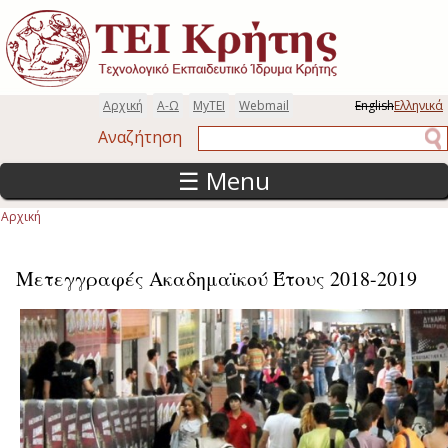
Παράκαμψη προς το κυρίως περιεχόμενο
Αρχική
Α-Ω
MyTEI
Webmail
English
Ελληνικά
Αναζήτηση
Αναζήτηση
☰ Menu
Αρχική
Είστε εδώ
Μετεγγραφές Ακαδημαϊκού Έτους 2018-2019