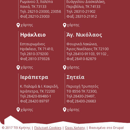
Ρωμανού 3, Χαλέπα
Ευάγγελου Δασκαλάκη,
Χανιά, ΤΚ 73133
Περιβόλια, ΤΚ 74133
Τηλ. 28210-23000, 23058
Tηλ: 28310-21902
Φαξ 28210-23003
Φαξ: 28310-21912
χάρτης
χάρτης
Ηράκλειο
Άγ. Νικόλαος
Εσταυρωμένος
Φουρνιά Λακώνια,
Ηράκλειο, ΤΚ 71410,
Άγιος Νικόλαος ΤΚ 72100
Τηλ 2810-379200
Τηλ 28410-91103, 91102 ,
Φαξ 2810-379328
Φαξ 28410-82879
χάρτης
χάρτης
Ιεράπετρα
Σητεία
Κ. Παλαμά & Ι. Κακριδή,
Περιοχή Τρυπητός
Ιεράπετρα, ΤΚ 72200
ΤΘ 8556 ΤΚ 72300,
Tηλ 28420-89480-1
Τηλ 28430-29497,
Φαξ 28420 89797
Φαξ 28430-26683
χάρτης
χάρτης
© 2017 ΤΕΙ Κρήτης |
Πολιτική Cookies
|
Όροι Χρήσης
| Βασισμένο στο Drupal