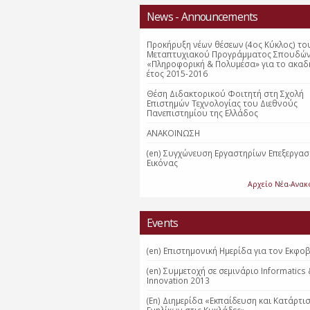
News - Announcements
Προκήρυξη νέων θέσεων (4ος Κύκλος) το
Μεταπτυχιακού Προγράμματος Σπουδώ
«Πληροφορική & Πολυμέσα» για το ακαδ
έτος 2015-2016
Θέση Διδακτορικού Φοιτητή στη Σχολή
Επιστημών Τεχνολογίας του Διεθνούς
Πανεπιστημίου της Ελλάδος
ΑΝΑΚΟΙΝΩΣΗ
(en) Συγχώνευση Εργαστηρίων Επεξεργασ
Εικόνας
Αρχείο Νέα-Ανακ
Events
(en) Επιστημονική Ημερίδα για τον Εκφο
(en) Συμμετοχή σε σεμινάριο Informatics
Innovation 2013
(En) Διημερίδα «Εκπαίδευση και Κατάρτι