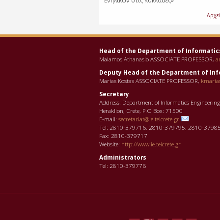
Ενηλίκων στις Κυκλάδες»
Αρχε
Head of the Department οf Informatic
Malamos Athanasio ASSOCIATE PROFESSOR,
a
Deputy Head of the Department οf Inf
Marias Kostas ASSOCIATE PROFESSOR,
kmaria
Secretary
Address: Department of Informatics Engineerin
Heraklion, Crete, P.O Box: 71500
E-mail:
secretariat@ie.teicrete.gr
Tel: 2810-379716, 2810-379795, 2810-3798
Fax: 2810-379717
Website:
http://www.ie.teicrete.gr
Administrators
Tel: 2810-379776