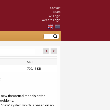
Contact
Eclass
CAS Login
Website Login
Search
<
>
Size
709.18 KB
.
 a new theoretical models or the
 problems.
 a “new” system which is based on an