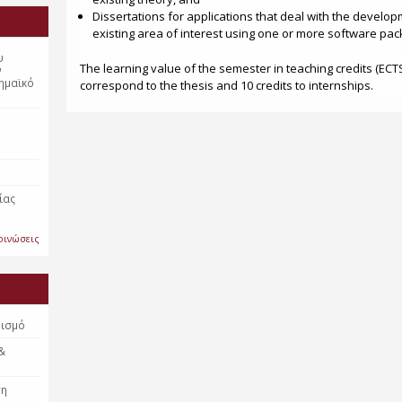
Dissertations for applications that deal with the develop
existing area of interest using one or more software pa
υ
The learning value of the semester in teaching credits (ECTS)
ν
ημαϊκό
correspond to the thesis and 10 credits to internships.
ίας
οινώσεις
βισμό
 &
ση