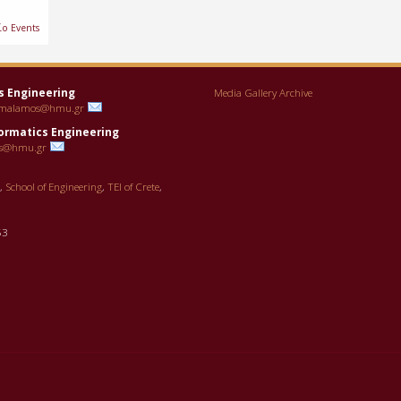
ίο Events
s Engineering
Media Gallery Archive
malamos@hmu.gr
ormatics Engineering
s@hmu.gr
g,
School of Engineering
,
TEI of Crete
,
53