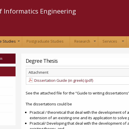
Skip to
main
 Informatics Engineering
content
e Studies
Postgraduate Studies
Research
Services
+
+
+
is
Degree Thesis
Attachment
Dissertation Guide (in greek) (pdf)
See the attached file for the “Guide to writing dissertations”
The dissertations could be
Practical / theoretical that deal with the development of
extension of an existing one and its application to solve
Practical/ Developing that deal with the development of
existing theory, and