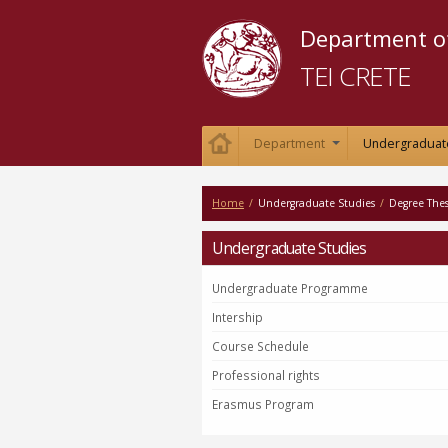
Department of
TEI CRETE
Department
Undergraduat
+
Home
/
Undergraduate Studies
/
Degree Thes
Undergraduate Studies
Undergraduate Programme
Intership
Course Schedule
Professional rights
Erasmus Program