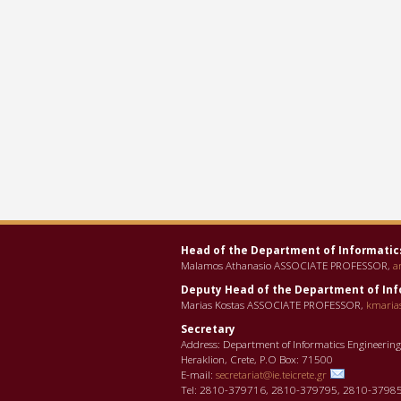
Head of the Department οf Informatic
Malamos Athanasio ASSOCIATE PROFESSOR,
a
Deputy Head of the Department οf Inf
Marias Kostas ASSOCIATE PROFESSOR,
kmaria
Secretary
Address: Department of Informatics Engineerin
Heraklion, Crete, P.O Box: 71500
E-mail:
secretariat@ie.teicrete.gr
Tel: 2810-379716, 2810-379795, 2810-3798