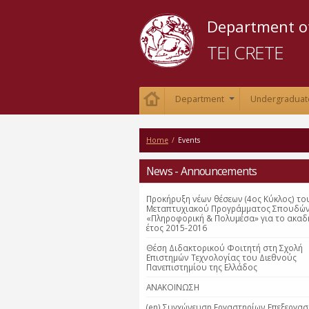
Department of
TEI CRETE
Department
Undergraduat
+
Home
/
Events
News - Announcements
Προκήρυξη νέων θέσεων (4ος Κύκλος) το
Μεταπτυχιακού Προγράμματος Σπουδώ
«Πληροφορική & Πολυμέσα» για το ακαδ
έτος 2015-2016
Θέση Διδακτορικού Φοιτητή στη Σχολή
Επιστημών Τεχνολογίας του Διεθνούς
Πανεπιστημίου της Ελλάδος
ΑΝΑΚΟΙΝΩΣΗ
(en) Συγχώνευση Εργαστηρίων Επεξεργασ