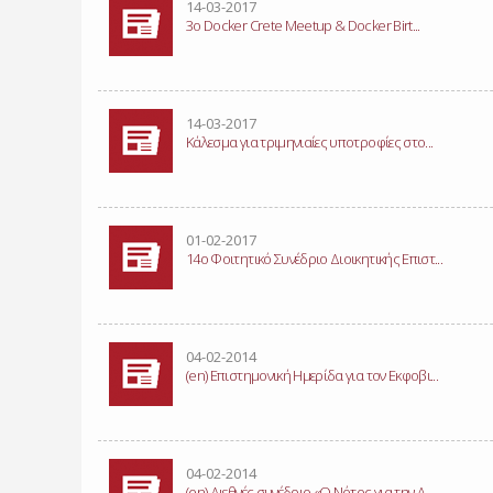
14-03-2017
3ο Docker Crete Meetup & Docker Birt...
14-03-2017
Κάλεσμα για τριμηνιαίες υποτροφίες στο...
01-02-2017
14ο Φοιτητικό Συνέδριο Διοικητικής Επιστ...
04-02-2014
(en) Επιστημονική Ημερίδα για τον Εκφοβι...
04-02-2014
(en) Διεθνές συνέδριο «Ο Νότος για την Α...