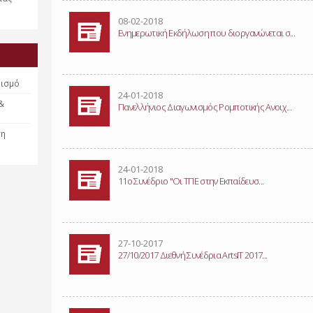
08-02-2018
Eνημερωτική Eκδήλωση που διοργανώνεται σ...
βισμό
24-01-2018
 &
Πανελλήνιος Διαγωνισμός Ρομποτικής Ανοιχ...
ση
24-01-2018
11o Συνέδριο "Οι ΤΠΕ στην Εκπαίδευσ...
27-10-2017
27/10/2017 Διεθνή Συνέδρια ArtsIT 2017...