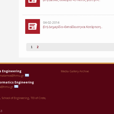
04-02-2014
(En) Διημερίδα «Εκπαίδευση και Κατάρτιση...
2
1
s Engineering
Media Gallery Archive
malamos@hmu.gr
ormatics Engineering
s@hmu.gr
g,
School of Engineering
,
TEI of Crete
,
53