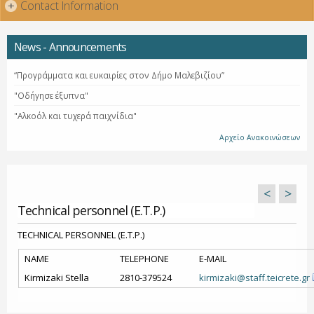
Contact Information
+
News - Announcements
“Προγράμματα και ευκαιρίες στον Δήμο Μαλεβιζίου”
"Οδήγησε έξυπνα"
"Αλκοόλ και τυχερά παιχνίδια"
Αρχείο Ανακοινώσεων
<
>
Technical personnel (E.T.P.)
TECHNICAL PERSONNEL (E.T.P.)
NAME
TELEPHONE
E-MAIL
Kirmizaki Stella
2810-379524
kirmizaki@staff.teicrete.gr