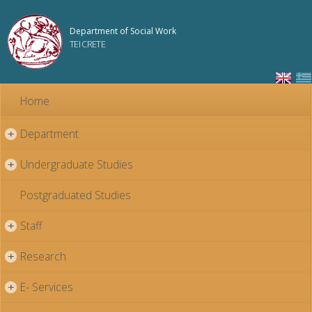
Skip to
main
Department of Social Work
content
TEI CRETE
Home
Department
+
Undergraduate Studies
+
Postgraduated Studies
Staff
+
Research
+
E- Services
+