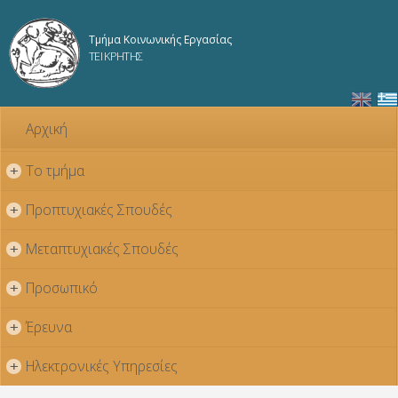
Παράκαμψη
προς το
Τμήμα Κοινωνικής Εργασίας
κυρίως
ΤΕΙ ΚΡΗΤΗΣ
περιεχόμενο
Αρχική
Το τμήμα
+
Προπτυχιακές Σπουδές
+
Μεταπτυχιακές Σπουδές
+
Προσωπικό
+
Έρευνα
+
Ηλεκτρονικές Υπηρεσίες
+