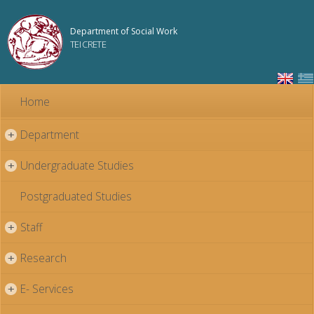
Skip to
main
Department of Social Work
content
TEI CRETE
Home
Department
+
Undergraduate Studies
+
Postgraduated Studies
Staff
+
Research
+
E- Services
+