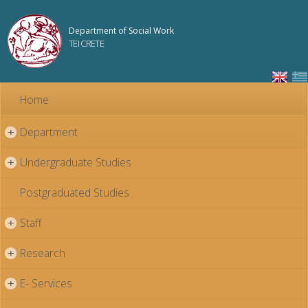
Skip to
main
Department of Social Work
content
TEI CRETE
Home
Department
+
Undergraduate Studies
+
Postgraduated Studies
Staff
+
Research
+
E- Services
+