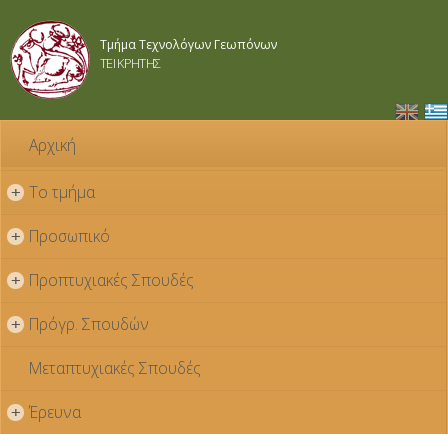
Παράκαμψη
προς το
Τμήμα Τεχνολόγων Γεωπόνων
κυρίως
ΤΕΙ ΚΡΗΤΗΣ
περιεχόμενο
Αρχική
Το τμήμα
+
Προσωπικό
+
Προπτυχιακές Σπουδές
+
Πρόγρ. Σπουδών
+
Μεταπτυχιακές Σπουδές
Έρευνα
+