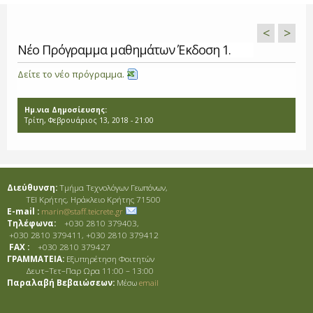
<
>
Νέο Πρόγραμμα μαθημάτων Έκδοση 1.
Δείτε το νέο πρόγραμμα.
Ημ.νια Δημοσίευσης:
Τρίτη, Φεβρουάριος 13, 2018 - 21:00
Διεύθυνση:
Τμήμα Τεχνολόγων Γεωπόνων,
ΤΕΙ Κρήτης, Ηράκλειο Κρήτης 71500
E-mail :
marin@staff.teicrete.gr
Τηλέφωνα:
+030 2810 379403,
+030 2810 379411, +030 2810 379412
FAX :
+030 2810 379427
ΓΡΑΜΜΑΤΕΙΑ:
Εξυπηρέτηση Φοιτητών
Δευτ–Τετ–Παρ Ωρα 11:00 – 13:00
Παραλαβή Βεβαιώσεων:
Μέσω
email