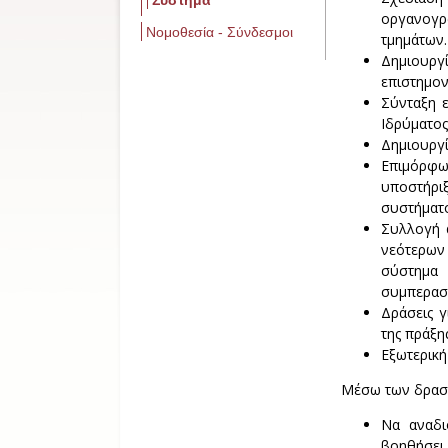
οργανογρά
Νομοθεσία - Σύνδεσμοι
τμημάτων.
Δημιουργ
επιστημον
Σύνταξη 
Ιδρύματος
Δημιουργί
Επιμόρφω
υποστήρι
συστήματο
Συλλογή 
νεότερων
σύστημα
συμπερασ
Δράσεις γ
της πράξη
Εξωτερική
Μέσω των δραστ
Να αναδι
βοηθήσει