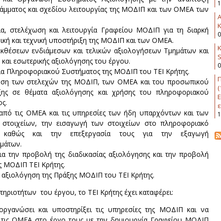
1
μματος και σχεδίου λειτουργίας της ΜΟΔΙΠ και των ΟΜΕΑ των
K
ία, στελέχωση και λειτουργία Γραφείου ΜΟΔΙΠ για τη διαρκή
0
ική και τεχνική υποστήριξη της ΜΟΔΙΠ και των ΟΜΕΑ.
Κ
εκθέσεων ενδιάμεσων και τελικών αξιολογήσεων Τμημάτων και
 και εσωτερικής αξιολόγησης του έργου.
0
α Πληροφοριακού Συστήματος της ΜΟΔΙΠ του ΤΕΙ Κρήτης.
Π
ση των στελεχών της ΜΟΔΙΠ, των ΟΜΕΑ και του προσωπικού
(
ξης σε θέματα αξιολόγησης και χρήσης του πληροφοριακού
Ε
ς.
ε
από τις ΟΜΕΑ και τις υπηρεσίες των ήδη υπαρχόντων και των
1
 στοιχείων, την εισαγωγή των στοιχείων στο πληροφοριακό
 καθώς και την επεξεργασία τους για την εξαγωγή
μάτων.
ια την προβολή της διαδικασίας αξιολόγησης και την προβολή
ς ΜΟΔΙΠ ΤΕΙ Κρήτης.
 αξιολόγηση της Πράξης ΜΟΔΙΠ του ΤΕΙ Κρήτης.
ηριοτήτων του έργου, το ΤΕΙ Κρήτης έχει καταφέρει:
οργανώσει και υποστηρίξει τις υπηρεσίες της ΜΟΔΙΠ και να
 τις ΟΜΕΑ στο έργο τους με την δημιουργία Γραφείου ΜΟΔΙΠ