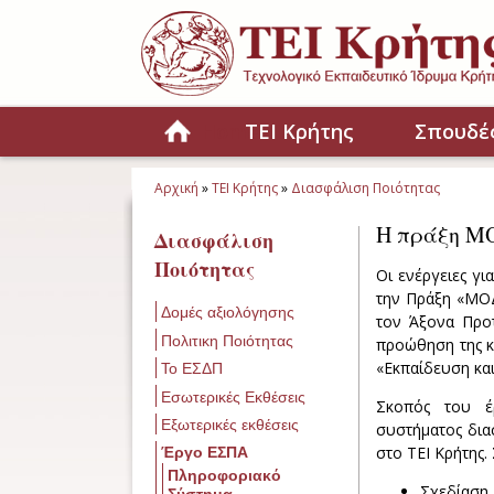
Παράκαμψη προς το κυρίως περιεχόμενο
Home
ΤΕΙ Κρήτης
Σπουδέ
Αρχική
»
ΤΕΙ Κρήτης
»
Διασφάλιση Ποιότητας
Είστε εδώ
Η πράξη ΜΟ
Διασφάλιση
Ποιότητας
Οι ενέργειες γ
την Πράξη «ΜΟΔ
Δομές αξιολόγησης
τον Άξονα Προτ
Πολιτικη Ποιότητας
προώθηση της κ
«Εκπαίδευση κα
Το ΕΣΔΠ
Εσωτερικές Εκθέσεις
Σκοπός του έ
Εξωτερικές εκθέσεις
συστήματος δια
στο ΤΕΙ Κρήτης.
Έργο ΕΣΠΑ
Πληροφοριακό
Σχεδίαση
Σύστημα