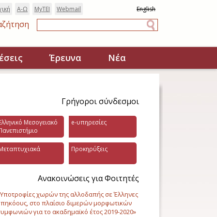
χική
Α-Ω
MyTEI
Webmail
English
αζήτηση
Αναζήτηση
έσεις
Έρευνα
Νέα
Γρήγοροι σύνδεσμοι
Ελληνικό Μεσογειακό
e-υπηρεσίες
Πανεπιστήμιο
Μεταπτυχιακά
Προκηρύξεις
Ανακοινώσεις για Φοιτητές
Υποτροφίες χωρών της αλλοδαπής σε Έλληνες
πηκόους, στο πλαίσιο διμερών μορφωτικών
υμφωνιών για το ακαδημαϊκό έτος 2019-2020»