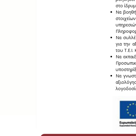
στο ίδρυμ
Να βοηθή
στοιχείω
υπηρεσι
Πληροφορ
Να συλλέξ
για την α
του Τ.Ε.Ι.
Να εκπαιδ
Προσωπι
υποστηρίξ
Να γνωστο
αξιολόγη
λογοδοσία