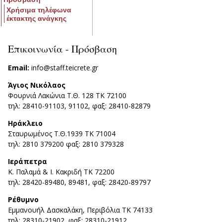
Χρήσιμα τηλέφωνα
έκτακτης ανάγκης
Επικοινωνία - Πρόσβαση
Email:
info@staff.teicrete.gr
Άγιος Νικόλαος
Φουρνιά Λακώνια Τ.Θ. 128 ΤΚ 72100
τηλ: 28410-91103, 91102, φαξ: 28410-82879
Ηράκλειο
Σταυρωμένος T.Θ.1939 ΤΚ 71004
τηλ: 2810 379200 φαξ: 2810 379328
Ιεράπετρα
Κ. Παλαμά & Ι. Κακριδή ΤΚ 72200
τηλ: 28420-89480, 89481, φαξ: 28420-89797
Ρέθυμνο
Εμμανουήλ Δασκαλάκη, Περιβόλια ΤΚ 74133
τηλ: 28310-21902, φαξ: 28310-21912