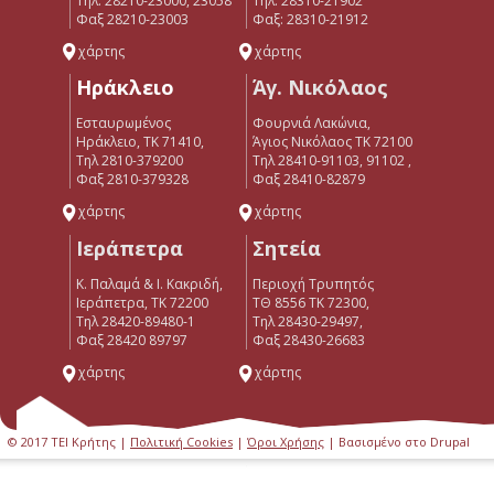
Τηλ. 28210-23000, 23058
Tηλ: 28310-21902
Φαξ 28210-23003
Φαξ: 28310-21912
χάρτης
χάρτης
Ηράκλειο
Άγ. Νικόλαος
Εσταυρωμένος
Φουρνιά Λακώνια,
Ηράκλειο, ΤΚ 71410,
Άγιος Νικόλαος ΤΚ 72100
Τηλ 2810-379200
Τηλ 28410-91103, 91102 ,
Φαξ 2810-379328
Φαξ 28410-82879
χάρτης
χάρτης
Ιεράπετρα
Σητεία
Κ. Παλαμά & Ι. Κακριδή,
Περιοχή Τρυπητός
Ιεράπετρα, ΤΚ 72200
ΤΘ 8556 ΤΚ 72300,
Tηλ 28420-89480-1
Τηλ 28430-29497,
Φαξ 28420 89797
Φαξ 28430-26683
χάρτης
χάρτης
© 2017 ΤΕΙ Κρήτης |
Πολιτική Cookies
|
Όροι Χρήσης
| Βασισμένο στο Drupal