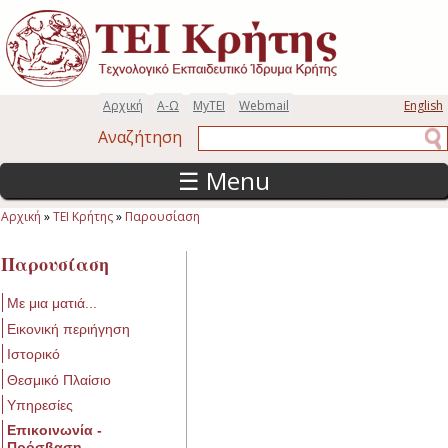
Παράκαμψη προς το κυρίως περιεχόμενο
Αρχική
Α-Ω
MyTEI
Webmail
English
Αναζήτηση
Αναζήτηση
☰ Menu
Αρχική
»
ΤΕΙ Κρήτης
»
Παρουσίαση
Είστε εδώ
Παρουσίαση
Με μια ματιά...
Εικονική περιήγηση
Ιστορικό
Θεσμικό Πλαίσιο
Υπηρεσίες
Επικοινωνία -
Πρόσβαση