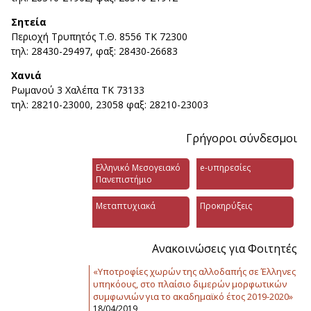
Σητεία
Περιοχή Τρυπητός Τ.Θ. 8556 ΤΚ 72300
τηλ: 28430-29497, φαξ: 28430-26683
Χανιά
Ρωμανού 3 Χαλέπα ΤΚ 73133
τηλ: 28210-23000, 23058 φαξ: 28210-23003
Γρήγοροι σύνδεσμοι
Ελληνικό Μεσογειακό
e-υπηρεσίες
Πανεπιστήμιο
Μεταπτυχιακά
Προκηρύξεις
Ανακοινώσεις για Φοιτητές
«Υποτροφίες χωρών της αλλοδαπής σε Έλληνες
υπηκόους, στο πλαίσιο διμερών μορφωτικών
συμφωνιών για το ακαδημαϊκό έτος 2019-2020»
18/04/2019