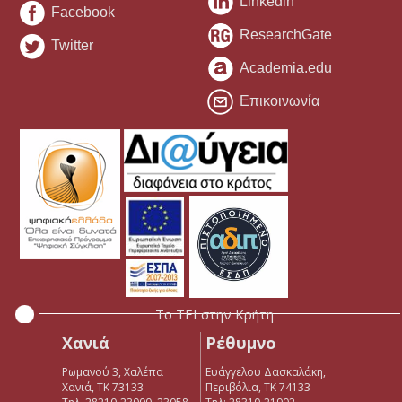
Linkedin
Facebook
ResearchGate
Twitter
Academia.edu
Επικοινωνία
Το ΤΕΙ στην Κρήτη
Χανιά
Ρέθυμνο
Ρωμανού 3, Χαλέπα
Ευάγγελου Δασκαλάκη,
Χανιά, ΤΚ 73133
Περιβόλια, ΤΚ 74133