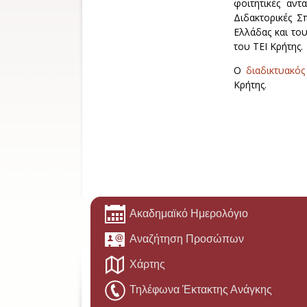
φοιτητικές αν
Διδακτορικές Σ
Ελλάδας και το
του ΤΕΙ Κρήτης.
Ο
διαδικτυακός
Κρήτης.
Ακαδημαϊκό Ημερολόγιο
Αναζήτηση Προσώπων
Χάρτης
Τηλέφωνα Έκτακτης Ανάγκης