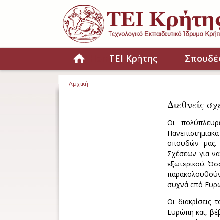
Παράκαμψη προς το κυρίως περιεχόμενο
Home
ΤΕΙ Κρήτης
Σπουδέ
Αρχική
Είστε εδώ
Διεθνείς σχ
Οι πολύπλευρ
Πανεπιστημιακ
σπουδών μας. 
Σχέσεων για να
εξωτερικού. Όσο
παρακολουθούν 
συχνά από Ευρω
Οι διακρίσεις 
Ευρώπη και, βέβ