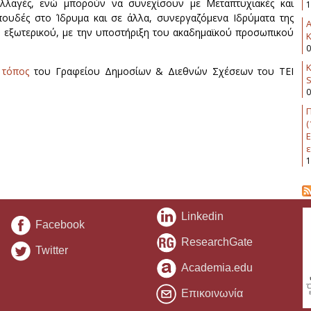
ταλλαγές, ενώ μπορούν να συνεχίσουν με Μεταπτυχιακές και
1
πουδές στο Ίδρυμα και σε άλλα, συνεργαζόμενα Ιδρύματα της
υ εξωτερικού, με την υποστήριξη του ακαδημαϊκού προσωπικού
K
0
Κ
 τόπος
του Γραφείου Δημοσίων & Διεθνών Σχέσεων του ΤΕΙ
0
Π
(
Ε
ε
1
Linkedin
Facebook
ResearchGate
Twitter
Academia.edu
Επικοινωνία