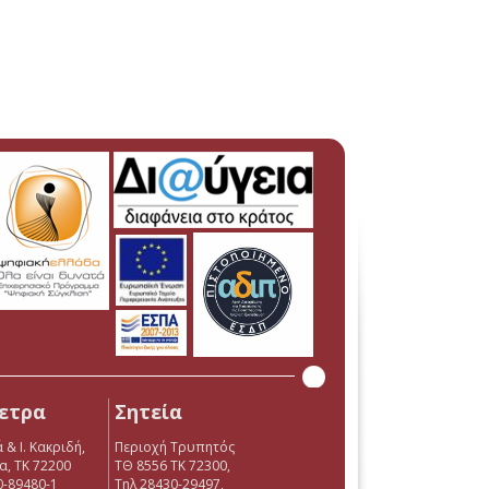
ετρα
Σητεία
 & Ι. Κακριδή,
Περιοχή Τρυπητός
α, ΤΚ 72200
ΤΘ 8556 ΤΚ 72300,
0-89480-1
Τηλ 28430-29497,