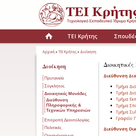
Παράκαμψη προς το κυρίως περιεχόμενο
Home
ΤΕΙ Κρήτης
Σπουδέ
Αρχική
»
ΤΕΙ Κρήτης
»
Διοίκηση
Είστε εδώ
Διοικητικέ
Διοίκηση
Διεύθυνση Δι
Πρυτανεία
Σύγκλητος
Τμήμα Διο
Τμήμα Διο
Διοικητικές Μονάδες
Τμήμα Εκπ
Διεύθυνση
Πληροφορικής &
Τμήμα Σπ
Τεχνικών Υπηρεσιών
Τμήμα Συ
Γραφείο Π
Επιτροπή Δεοντολογίας
Πολιτικές
Διεύθυνση Οι
Οργανόγραμμα