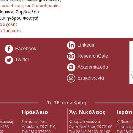
ιασύνδεσης και Σταδιοδρομίας
Νομικού Συμβούλου
Συνηγόρου Φοιτητή
α Σχολής
α Τμήματος
Linkedin
Facebook
ResearchGate
Twitter
Academia.edu
Επικοινωνία
Το ΤΕΙ στην Κρήτη
Ηράκλειο
Άγ. Νικόλαος
Ιεράπ
σκαλάκη,
Εσταυρωμένος
Φουρνιά Λακώνια,
Κ. Παλαμά
74133
Ηράκλειο, ΤΚ 71410,
Άγιος Νικόλαος ΤΚ 72100
Ιεράπετρ
902
Τηλ 2810-379200
Τηλ 28410-91103, 91102 ,
Tηλ 2842