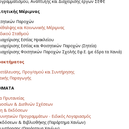
γραμματισμού, Ανάπτυξης και Διαχείρισης έργων ΣΕΦΕ
ιτητικής Μέριμνας
ιτητικών Παροχών
ίθαλψης και Κοινωνικής Μέριμνας
ιδικού Σταθμού
ιαχείρισης Εστίας Ηρακλείου
ιαχείρισης Εστίας και Φοιτητικών Παροχών (Σητεία)
ιαχείρισης Φοιτητικών Παροχών Σχολής Εφ.Ε. (με έδρα τα Χανιά)
ροκτήματος
ετάλευσης, Προγ/σμού και Συντήρησης
τικής Παραγωγής
ΜΗΜΑΤΑ
α Πρυτανείας
μοσίων & Διεθνών Σχέσεων
κη & Εκδόσεων
υνητικών Προγραμμάτων - Ειδικός Λογαριασμός
κδόσεων & Βιβλιοθήκης (Παράρτημα Χανίων)
υντήρησης (Παράρτημα Χανίων)