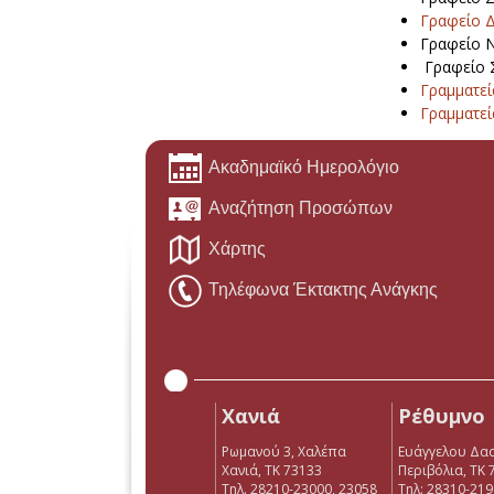
Γραφείο Δ
Γραφείο 
Γραφείο 
Γραμματεί
Γραμματεί
Ακαδημαϊκό Ημερολόγιο
Αναζήτηση Προσώπων
Χάρτης
Τηλέφωνα Έκτακτης Ανάγκης
Χανιά
Ρέθυμνο
Ρωμανού 3, Χαλέπα
Ευάγγελου Δα
Χανιά, ΤΚ 73133
Περιβόλια, ΤΚ 
Τηλ. 28210-23000, 23058
Tηλ: 28310-21