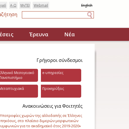
χική
Α-Ω
MyTEI
Webmail
English
αζήτηση
Αναζήτηση
έσεις
Έρευνα
Νέα
Γρήγοροι σύνδεσμοι
Ελληνικό Μεσογειακό
e-υπηρεσίες
Πανεπιστήμιο
Μεταπτυχιακά
Προκηρύξεις
Ανακοινώσεις για Φοιτητές
Υποτροφίες χωρών της αλλοδαπής σε Έλληνες
πηκόους, στο πλαίσιο διμερών μορφωτικών
υμφωνιών για το ακαδημαϊκό έτος 2019-2020»