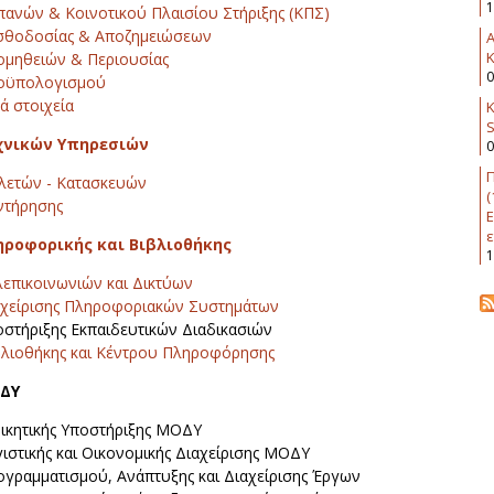
1
ανών & Κοινοτικού Πλαισίου Στήριξης (ΚΠΣ)
σθοδοσίας & Αποζημειώσεων
K
ομηθειών & Περιουσίας
0
οϋπολογισμού
ά στοιχεία
Κ
χνικών Υπηρεσιών
0
Π
λετών - Κατασκευών
(
ντήρησης
Ε
ε
ηροφορικής και Βιβλιοθήκης
1
επικοινωνιών και Δικτύων
αχείρισης Πληροφοριακών Συστημάτων
στήριξης Εκπαιδευτικών Διαδικασιών
βλιοθήκης και Κέντρου Πληροφόρησης
ΟΔΥ
ικητικής Υποστήριξης ΜΟΔΥ
ιστικής και Οικονομικής Διαχείρισης ΜΟΔΥ
γραμματισμού, Ανάπτυξης και Διαχείρισης Έργων