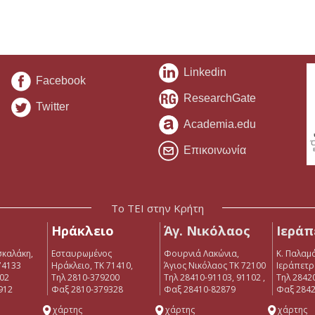
Linkedin
Facebook
ResearchGate
Twitter
Academia.edu
Επικοινωνία
Το ΤΕΙ στην Κρήτη
Ηράκλειο
Άγ. Νικόλαος
Ιεράπ
σκαλάκη,
Εσταυρωμένος
Φουρνιά Λακώνια,
Κ. Παλαμά
74133
Ηράκλειο, ΤΚ 71410,
Άγιος Νικόλαος ΤΚ 72100
Ιεράπετρ
902
Τηλ 2810-379200
Τηλ 28410-91103, 91102 ,
Tηλ 2842
912
Φαξ 2810-379328
Φαξ 28410-82879
Φαξ 2842
χάρτης
χάρτης
χάρτης