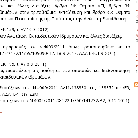
1
ού και άλλες διατάξεις.
Άρθρο 34
: Θέματα ΑΕΙ,
Άρθρο 35
:
θημάτων στην τριτοβάθμια εκπαίδευση και
Άρθρο 42
: Θέματα
K
σης και Πιστοποίησης της Ποιότητας στην Ανώτατη Εκπαίδευση
0
ΕΚ 159, τ. Α’/ 10-8-2012)
Κ
ων Ανωτάτων Εκπαιδευτικών Ιδρυμάτων και άλλες διατάξεις.
0
ς εφαρμογής του ν.4009/2011 όπως τροποποιήθηκε με το
Π
12 (Φ.122.1/759/109090/Β2, 18-9-2012, ΑΔΑ:Β4ΘΗ9-ΣΩΓ)
(
Ε
ΕΚ 195, τ. Α’/ 6-9-2011)
ε
ία, διασφάλιση της ποιότητας των σπουδών και διεθνοποίηση
1
κπαιδευτικών ιδρυμάτων.
διατάξεων του Ν.4009/2011 (Φ11/138330 π.ε., 138352 π.ε./Ε5,
2, ΑΔΑ: Β4ΠΩ9-22Μ)
διατάξεων του Ν.4009/2011 (Φ.122.1/350/141732/Β2, 9-12-2011)
...