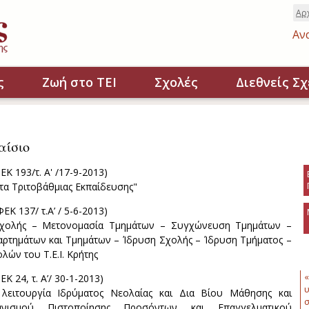
Αρ
Αν
ς
Ζωή στο ΤΕΙ
Σχολές
Διεθνείς Σχ
αίσιο
ΕΚ 193/τ. Α' /17-9-2013)
τα Τριτοβάθμιας Εκπαίδευσης"
ΦΕΚ 137/ τ.Α’ / 5-6-2013)
χολής – Μετονομασία Τμημάτων – Συγχώνευση Τμημάτων –
ρτημάτων και Τμημάτων – Ίδρυση Σχολής – Ίδρυση Τμήματος –
ών του Τ.Ε.Ι. Κρήτης
«
ΕΚ 24, τ. Α’/ 30-1-2013)
υ
λειτουργία Ιδρύματος Νεολαίας και Δια Βίου Μάθησης και
σ
νισμού Πιστοποίησης Προσόντων και Επαγγελματικού