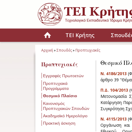
Παράκαμψη προς το κυρίως περιεχόμενο
Home
ΤΕΙ Κρήτης
Σπουδέ
Αρχική
»
Σπουδές
»
Προπτυχιακές
Είστε εδώ
Θεσμικό Πλ
Προπτυχιακές
Ν. 4186/2013
(Φ
Εγγραφές Πρωτοετών
άρθρο 39 "Θέμα
Προπτυχιακά
Προγράμματα
Π.Δ. 104/2013
(
Θεσμικό Πλαίσιο
Μετονομασία Σ
Κατάργηση Παρα
Κανονισμός
Συγκρότηση Σχολ
Προπτυχιακών Σπουδών
Ακαδημαϊκό Ημερολόγιο
N. 4115/2013
(Φ
Πρακτική άσκηση
Οργάνωση και 
Εθνικού Οργα