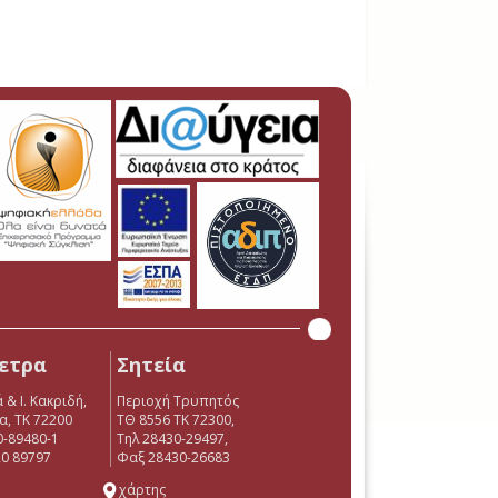
ετρα
Σητεία
 & Ι. Κακριδή,
Περιοχή Τρυπητός
α, ΤΚ 72200
ΤΘ 8556 ΤΚ 72300,
0-89480-1
Τηλ 28430-29497,
0 89797
Φαξ 28430-26683
χάρτης