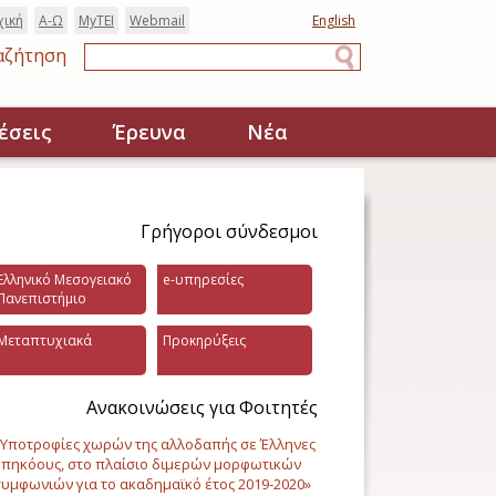
χική
Α-Ω
MyTEI
Webmail
English
αζήτηση
Αναζήτηση
έσεις
Έρευνα
Νέα
Γρήγοροι σύνδεσμοι
Ελληνικό Μεσογειακό
e-υπηρεσίες
Πανεπιστήμιο
Μεταπτυχιακά
Προκηρύξεις
Ανακοινώσεις για Φοιτητές
Υποτροφίες χωρών της αλλοδαπής σε Έλληνες
πηκόους, στο πλαίσιο διμερών μορφωτικών
υμφωνιών για το ακαδημαϊκό έτος 2019-2020»