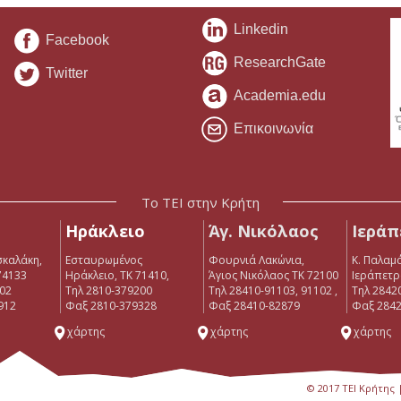
Linkedin
Facebook
ResearchGate
Twitter
Academia.edu
Επικοινωνία
Το ΤΕΙ στην Κρήτη
Ηράκλειο
Άγ. Νικόλαος
Ιεράπ
σκαλάκη,
Εσταυρωμένος
Φουρνιά Λακώνια,
Κ. Παλαμά
74133
Ηράκλειο, ΤΚ 71410,
Άγιος Νικόλαος ΤΚ 72100
Ιεράπετρ
902
Τηλ 2810-379200
Τηλ 28410-91103, 91102 ,
Tηλ 2842
912
Φαξ 2810-379328
Φαξ 28410-82879
Φαξ 2842
χάρτης
χάρτης
χάρτης
© 2017 ΤΕΙ Κρήτης