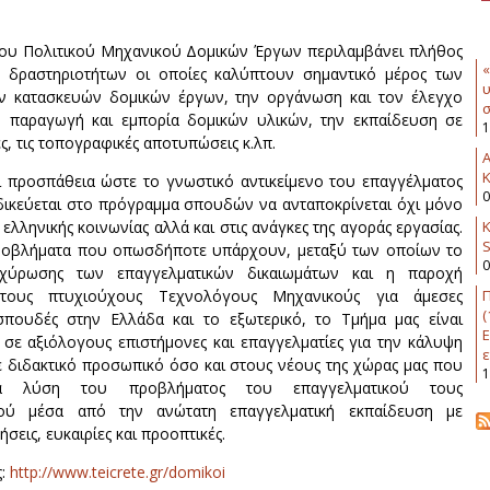
ου Πολιτικού Μηχανικού Δομικών Έργων περιλαμβάνει πλήθος
«
ν δραστηριοτήτων οι οποίες καλύπτουν σημαντικό μέρος των
υ
ων κατασκευών δομικών έργων, την οργάνωση και τον έλεγχο
σ
ν παραγωγή και εμπορία δομικών υλικών, την εκπαίδευση σε
1
ες, τις τοπογραφικές αποτυπώσεις κ.λπ.
K
ί προσπάθεια ώστε το γνωστικό αντικείμενο του επαγγέλματος
0
δικεύεται στο πρόγραμμα σπουδών να ανταποκρίνεται όχι μόνο
Κ
ς ελληνικής κοινωνίας αλλά και στις ανάγκες της αγοράς εργασίας.
προβλήματα που οπωσδήποτε υπάρχουν, μεταξύ των οποίων το
0
οχύρωσης των επαγγελματικών δικαιωμάτων και η παροχή
Π
στους πτυχιούχους Τεχνολόγους Μηχανικούς για άμεσες
(
σπουδές στην Ελλάδα και το εξωτερικό, το Τμήμα μας είναι
Ε
 σε αξιόλογους επιστήμονες και επαγγελματίες για την κάλυψη
ε
 διδακτικό προσωπικό όσο και στους νέους της χώρας μας που
1
ια λύση του προβλήματος του επαγγελματικού τους
μού μέσα από την ανώτατη επαγγελματική εκπαίδευση με
σεις, ευκαιρίες και προοπτικές.
ς:
http://www.teicrete.gr/domikoi