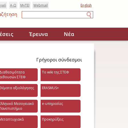
χική
Α-Ω
MyTEI
Webmail
English
αζήτηση
Αναζήτηση
έσεις
Έρευνα
Νέα
Γρήγοροι σύνδεσμοι
Διαθεσιμότητα
Το wiki της ΣΤΕΦ
αιθουσών ΣΤΕΦ
Θέματα αξιολόγησης
ERASMUS+
Ελληνικό Μεσογειακό
e-υπηρεσίες
Πανεπιστήμιο
Μεταπτυχιακά
Προκηρύξεις