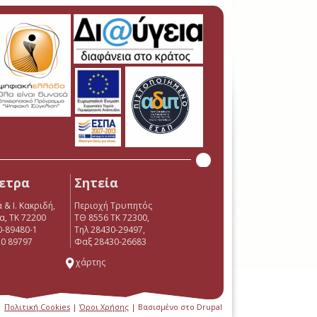
ετρα
Σητεία
 & Ι. Κακριδή,
Περιοχή Τρυπητός
α, ΤΚ 72200
ΤΘ 8556 ΤΚ 72300,
0-89480-1
Τηλ 28430-29497,
0 89797
Φαξ 28430-26683
χάρτης
 |
Πολιτική Cookies
|
Όροι Χρήσης
| Βασισμένο στο Drupal