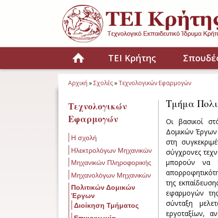
Παράκαμψη προς το κυρίως περιεχόμενο
Home
ΤΕΙ Κρήτης
Σπουδέ
Αρχική
»
Σχολές
»
Τεχνολογικών Εφαρμογών
Είστε εδώ
Τμήμα Πολι
Τεχνολογικών
Εφαρμογών
Οι βασικοί στ
Δομικών Έργων ε
Η σχολή
στη συγκεκριμ
Ηλεκτρολόγων Μηχανικών
σύγχρονες τεχν
μπορούν να π
Μηχανικών Πληροφορικής
απορροφητικότη
Μηχανολόγων Μηχανικών
της εκπαίδευση
Πολιτικών Δομικών
εφαρμογών της
Έργων
σύνταξη μελε
Διοίκηση Τμήματος
εργοταξίων, αν
Επικοινωνία