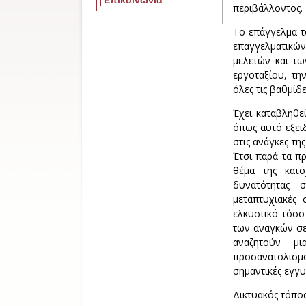
περιβάλλοντος.
Το επάγγελμα τ
επαγγελματικώ
μελετών και τ
εργοταξίου, τη
όλες τις βαθμίδ
Έχει καταβληθε
όπως αυτό εξει
στις ανάγκες τη
Έτσι παρά τα 
θέμα της κατ
δυνατότητας 
μεταπτυχιακές 
ελκυστικό τόσο
των αναγκών σε
αναζητούν μ
προσανατολισ
σημαντικές εγγυή
Δικτυακός τόπο