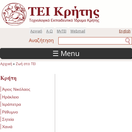
Παράκαμψη προς το κυρίως περιεχόμενο
Αρχική
Α-Ω
MyTEI
Webmail
English
Αναζήτηση
Αναζήτηση
☰ Menu
Αρχική
»
Ζωή στο ΤΕΙ
Είστε εδώ
Κρήτη
Άγιος Νικόλαος
Ηράκλειο
Ιεράπετρα
Ρέθυμνο
Σητεία
Χανιά