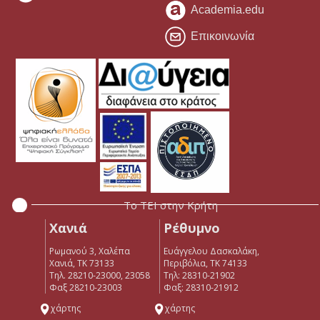
Academia.edu
Επικοινωνία
Το ΤΕΙ στην Κρήτη
Χανιά
Ρέθυμνο
Ρωμανού 3, Χαλέπα
Ευάγγελου Δασκαλάκη,
Χανιά, ΤΚ 73133
Περιβόλια, ΤΚ 74133
Τηλ. 28210-23000, 23058
Tηλ: 28310-21902
Φαξ 28210-23003
Φαξ: 28310-21912
χάρτης
χάρτης