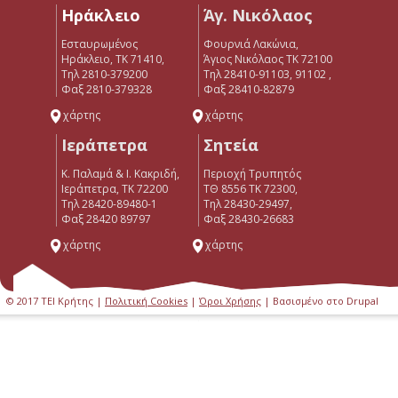
Ηράκλειο
Άγ. Νικόλαος
Εσταυρωμένος
Φουρνιά Λακώνια,
Ηράκλειο, ΤΚ 71410,
Άγιος Νικόλαος ΤΚ 72100
Τηλ 2810-379200
Τηλ 28410-91103, 91102 ,
Φαξ 2810-379328
Φαξ 28410-82879
χάρτης
χάρτης
Ιεράπετρα
Σητεία
Κ. Παλαμά & Ι. Κακριδή,
Περιοχή Τρυπητός
Ιεράπετρα, ΤΚ 72200
ΤΘ 8556 ΤΚ 72300,
Tηλ 28420-89480-1
Τηλ 28430-29497,
Φαξ 28420 89797
Φαξ 28430-26683
χάρτης
χάρτης
© 2017 ΤΕΙ Κρήτης |
Πολιτική Cookies
|
Όροι Χρήσης
| Βασισμένο στο Drupal