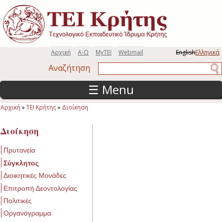
Παράκαμψη προς το κυρίως περιεχόμενο
Αρχική
Α-Ω
MyTEI
Webmail
English
Ελληνικά
Αναζήτηση
Αναζήτηση
☰ Menu
Αρχική
»
ΤΕΙ Κρήτης
»
Διοίκηση
Είστε εδώ
Διοίκηση
Πρυτανεία
Σύγκλητος
Διοικητικές Μονάδες
Επιτροπή Δεοντολογίας
Πολιτικές
Οργανόγραμμα