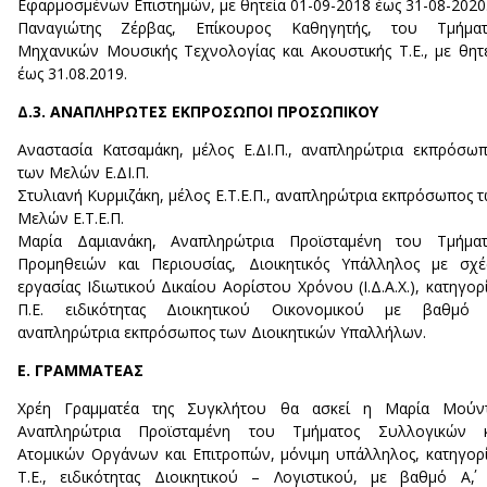
Εφαρμοσμένων Επιστημών, με θητεία 01-09-2018 έως 31-08-2020
Παναγιώτης Ζέρβας, Επίκουρος Καθηγητής, του Τμήματ
Μηχανικών Μουσικής Τεχνολογίας και Ακουστικής Τ.Ε., με θητ
έως 31.08.2019.
Δ.3. ΑΝΑΠΛΗΡΩΤΕΣ ΕΚΠΡΟΣΩΠΟΙ ΠΡΟΣΩΠΙΚΟΥ
Αναστασία Κατσαμάκη, μέλος Ε.ΔΙ.Π., αναπληρώτρια εκπρόσω
των Μελών Ε.ΔΙ.Π.
Στυλιανή Κυρμιζάκη, μέλος Ε.Τ.Ε.Π., αναπληρώτρια εκπρόσωπος 
Μελών Ε.Τ.Ε.Π.
Μαρία Δαμιανάκη, Αναπληρώτρια Προϊσταμένη του Τμήματ
Προμηθειών και Περιουσίας, Διοικητικός Υπάλληλος με σχ
εργασίας Ιδιωτικού Δικαίου Αορίστου Χρόνου (Ι.Δ.Α.Χ.), κατηγορ
Π.Ε. ειδικότητας Διοικητικού Οικονομικού με βαθμό Α
αναπληρώτρια εκπρόσωπος των Διοικητικών Υπαλλήλων.
Ε. ΓΡΑΜΜΑΤΕΑΣ
Χρέη Γραμματέα της Συγκλήτου θα ασκεί η Μαρία Μούντ
Αναπληρώτρια Προϊσταμένη του Τμήματος Συλλογικών κ
Ατομικών Οργάνων και Επιτροπών, μόνιμη υπάλληλος, κατηγορ
Τ.Ε., ειδικότητας Διοικητικού – Λογιστικού, με βαθμό Α΄,