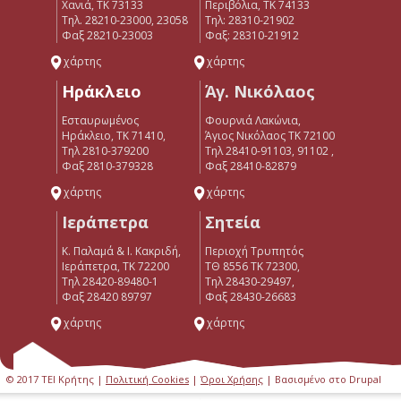
Χανιά, ΤΚ 73133
Περιβόλια, ΤΚ 74133
Τηλ. 28210-23000, 23058
Tηλ: 28310-21902
Φαξ 28210-23003
Φαξ: 28310-21912
χάρτης
χάρτης
Ηράκλειο
Άγ. Νικόλαος
Εσταυρωμένος
Φουρνιά Λακώνια,
Ηράκλειο, ΤΚ 71410,
Άγιος Νικόλαος ΤΚ 72100
Τηλ 2810-379200
Τηλ 28410-91103, 91102 ,
Φαξ 2810-379328
Φαξ 28410-82879
χάρτης
χάρτης
Ιεράπετρα
Σητεία
Κ. Παλαμά & Ι. Κακριδή,
Περιοχή Τρυπητός
Ιεράπετρα, ΤΚ 72200
ΤΘ 8556 ΤΚ 72300,
Tηλ 28420-89480-1
Τηλ 28430-29497,
Φαξ 28420 89797
Φαξ 28430-26683
χάρτης
χάρτης
© 2017 ΤΕΙ Κρήτης |
Πολιτική Cookies
|
Όροι Χρήσης
| Βασισμένο στο Drupal