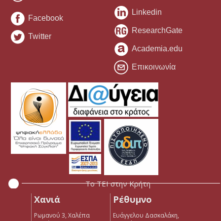
Linkedin
Facebook
ResearchGate
Twitter
Academia.edu
Επικοινωνία
Το ΤΕΙ στην Κρήτη
Χανιά
Ρέθυμνο
Ρωμανού 3, Χαλέπα
Ευάγγελου Δασκαλάκη,