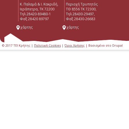
Κ. Παλαμά & Ι. Κακριδή,
Περιοχή Τρυπητός
Ιεράπετρα, ΤΚ 72200
ΤΘ 8556 ΤΚ 72300,
Tηλ 28420-89480-1
Τηλ 28430-29497,
Φαξ 28420 89797
Φαξ 28430-26683
χάρτης
χάρτης
© 2017 ΤΕΙ Κρήτης |
Πολιτική Cookies
|
Όροι Χρήσης
| Βασισμένο στο Drupal