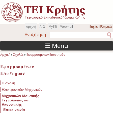
Παράκαμψη προς το κυρίως περιεχόμενο
Αρχική
Α-Ω
MyTEI
Webmail
English
Ελληνικά
Αναζήτηση
Αναζήτηση
☰ Menu
Αρχική
»
Σχολές
»
Εφαρμοσμένων Επιστημών
Είστε εδώ
Εφαρμοσμένων
Επιστημών
Η σχολή
Ηλεκτρονικών Μηχανικών
Μηχανικών Μουσικής
Τεχνολογίας και
Ακουστικής
Επικοινωνία