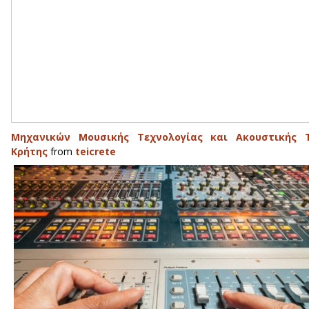
Mηχανικών Mουσικής Tεχνολογίας και Aκουστικής Τ
Κρήτης
from
teicrete