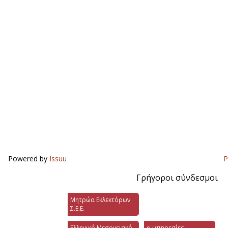
Powered by
Issuu
P
Γρήγοροι σύνδεσμοι
Μητρώα Εκλεκτόρων
Σ.Ε.Ε.
Ελληνικό Μεσογειακό
e-υπηρεσίες