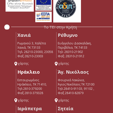
Το ΤΕΙ στην Κρήτη
Χανιά
Ρέθυμνο
Ρωμανού 3, Χαλέπα
Ευάγγελου Δασκαλάκη,
Χανιά, ΤΚ 73133
Περιβόλια, ΤΚ 74133
Τηλ. 28210-23000, 23058
Tηλ: 28310-21902
Φαξ 28210-23003
Φαξ: 28310-21912
χάρτης
χάρτης
Ηράκλειο
Άγ. Νικόλαος
Εσταυρωμένος
Φουρνιά Λακώνια,
Ηράκλειο, ΤΚ 71410,
Άγιος Νικόλαος ΤΚ 72100
Τηλ 2810-379200
Τηλ 28410-91103, 91102 ,
Φαξ 2810-379328
Φαξ 28410-82879
χάρτης
χάρτης
Ιεράπετρα
Σητεία