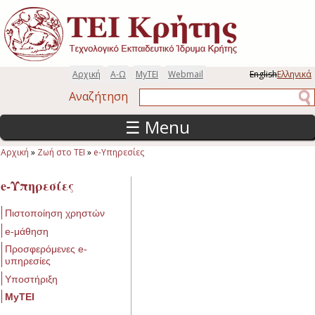
Παράκαμψη προς το κυρίως περιεχόμενο
Αρχική
Α-Ω
MyTEI
Webmail
English
Ελληνικά
Αναζήτηση
Αναζήτηση
☰ Menu
Αρχική
»
Ζωή στο ΤΕΙ
»
e-Υπηρεσίες
Είστε εδώ
e-Υπηρεσίες
Πιστοποίηση χρηστών
e-μάθηση
Προσφερόμενες e-
υπηρεσίες
Υποστήριξη
MyTEI