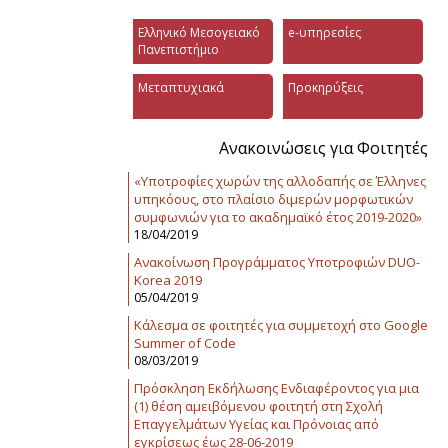
Ελληνικό Μεσογειακό
e-υπηρεσίες
Πανεπιστήμιο
Μεταπτυχιακά
Προκηρύξεις
Ανακοινώσεις για Φοιτητές
«Υποτροφίες χωρών της αλλοδαπής σε Έλληνες
υπηκόους, στο πλαίσιο διμερών μορφωτικών
συμφωνιών για το ακαδημαϊκό έτος 2019-2020»
18/04/2019
Ανακοίνωση Προγράμματος Υποτροφιών DUO-
Korea 2019
05/04/2019
Κάλεσμα σε φοιτητές για συμμετοχή στο Google
Summer of Code
08/03/2019
Πρόσκληση Εκδήλωσης Ενδιαφέροντος για μια
(1) θέση αμειβόμενου φοιτητή στη Σχολή
Επαγγελμάτων Υγείας και Πρόνοιας από
εγκρίσεως έως 28-06-2019