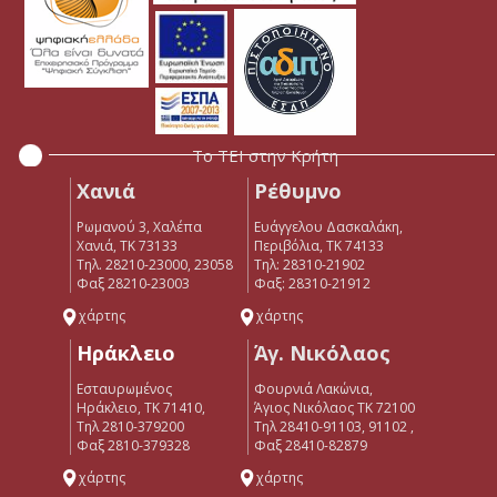
Το ΤΕΙ στην Κρήτη
Χανιά
Ρέθυμνο
Ρωμανού 3, Χαλέπα
Ευάγγελου Δασκαλάκη,
Χανιά, ΤΚ 73133
Περιβόλια, ΤΚ 74133
Τηλ. 28210-23000, 23058
Tηλ: 28310-21902
Φαξ 28210-23003
Φαξ: 28310-21912
χάρτης
χάρτης
Ηράκλειο
Άγ. Νικόλαος
Εσταυρωμένος
Φουρνιά Λακώνια,
Ηράκλειο, ΤΚ 71410,
Άγιος Νικόλαος ΤΚ 72100
Τηλ 2810-379200
Τηλ 28410-91103, 91102 ,
Φαξ 2810-379328
Φαξ 28410-82879
χάρτης
χάρτης