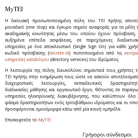
MyTEI
Η δικτυακή προσωποποιημένη πύλη του ΤΕΙ Κρήτης αποτελ
μοναδικό (one stop) και έγκυρο σημείο αναφοράς για τα μέλη 
ακαδημαϊκής κοινότητας μέσω του οποίου έχουν πρόσβαση,
αυξημένα επίπεδα ασφάλειας, σε παρεχόμενες διαδικτυακ
υπηρεσίες με ένα αποκλειστικό (Single Sign On) για κάθε χρή
κωδικό πρόσβασης (
teicrete-id
) πιστοποιημένο από τις
κεντρι
υπηρεσίες καταλόγου
(directory services) του Ιδρύματος.
Η λειτουργία της πύλης διευκολύνει σημαντικά τους χρήστες 
ΤΕΙ Κρήτης στην ενημέρωση τους ώστε να ασκoύν αποτελεσματ
διαχειριστικές λειτουργίες, εκπαιδευτικές δραστηριότητ
διαδικασίες μάθησης και οργανωτικό έργο, θέτοντας σε παραγ
υπηρεσίες ηλεκτρονικής διακυβέρνησης, που καλύπτουν όλο
φάσμα δραστηριοτήτων ενός τριτοβάθμιου ιδρύματος και οι οπο
προσφέρονται ομοιόμορφα κάτω από μία κοινή ομπρέλα.
Επισκεφτείτε το
MyTEI
Γρήγοροι σύνδεσμοι