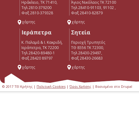
Ηράκλειο, ΤΚ 71410,
Άγιος Νικόλαος ΤΚ 72100
Τηλ 2810-379200
Τηλ 28410-91103, 91102 ,
Φαξ 2810-379328
Φαξ 28410-82879
χάρτης
χάρτης
Ιεράπετρα
Σητεία
Κ. Παλαμά & Ι. Κακριδή,
Περιοχή Τρυπητός
Ιεράπετρα, ΤΚ 72200
ΤΘ 8556 ΤΚ 72300,
Tηλ 28420-89480-1
Τηλ 28430-29497,
Φαξ 28420 89797
Φαξ 28430-26683
χάρτης
χάρτης
© 2017 ΤΕΙ Κρήτης |
Πολιτική Cookies
|
Όροι Χρήσης
| Βασισμένο στο Drupal