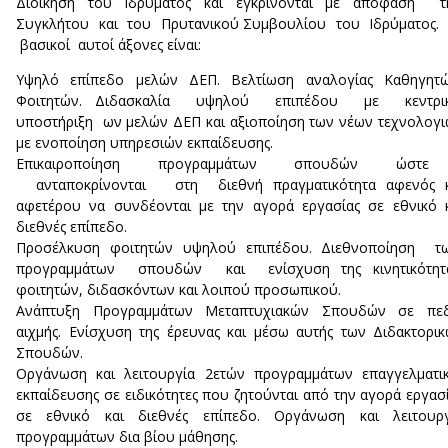
Διοίκηση του Ιδρύματος και εγκρίνονται με απόφαση τ
Συγκλήτου και του Πρυτανικού Συμβουλίου του Ιδρύματος.
βασικοί αυτοί άξονες είναι:
Yψηλό επίπεδο μελών ΔΕΠ. Βελτίωση αναλογίας Καθηγητώ
Φοιτητών. Διδασκαλία υψηλού επιπέδου με κεντρι
υποστήριξη ων μελών ΔΕΠ και αξιοποίηση των νέων τεχνολογ
με ενοποίηση υπηρεσιών εκπαίδευσης.
Επικαιροποίηση προγραμμάτων σπουδών ώστε 
ανταποκρίνονται στη διεθνή πραγματικότητα αφενός κ
αφετέρου να συνδέονται με την αγορά εργασίας σε εθνικό 
διεθνές επίπεδο.
Προσέλκυση φοιτητών υψηλού επιπέδου. Διεθνοποίηση τ
προγραμμάτων σπουδών και ενίσχυση της κινητικότητ
φοιτητών, διδασκόντων και λοιπού προσωπικού.
Ανάπτυξη Προγραμμάτων Μεταπτυχιακών Σπουδών σε πεδ
αιχμής. Ενίσχυση της έρευνας και μέσω αυτής των Διδακτορι
Σπουδών.
Οργάνωση και λειτουργία 2ετών προγραμμάτων επαγγελματι
εκπαίδευσης σε ειδικότητες που ζητούνται από την αγορά εργασ
σε εθνικό και διεθνές επίπεδο. Οργάνωση και λειτουργ
προγραμμάτων δια βίου μάθησης.