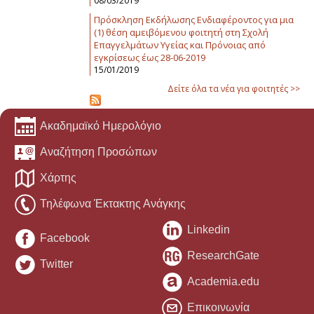
08/03/2019
Πρόσκληση Εκδήλωσης Ενδιαφέροντος για μια
(1) θέση αμειβόμενου φοιτητή στη Σχολή
Επαγγελμάτων Υγείας και Πρόνοιας από
εγκρίσεως έως 28-06-2019
15/01/2019
Δείτε όλα τα νέα για φοιτητές >>
Ακαδημαϊκό Ημερολόγιο
Αναζήτηση Προσώπων
Χάρτης
Τηλέφωνα Έκτακτης Ανάγκης
Linkedin
Facebook
ResearchGate
Twitter
Academia.edu
Επικοινωνία