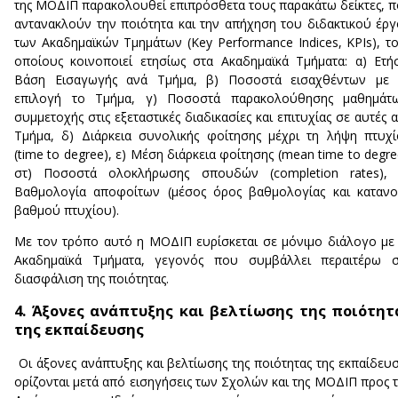
της ΜΟΔΙΠ παρακολουθεί επιπρόσθετα τους παρακάτω δείκτες, 
αντανακλούν την ποιότητα και την απήχηση του διδακτικού έρ
των Ακαδημαϊκών Τμημάτων (Key Performance Indices, KPIs), τ
οποίους κοινοποιεί ετησίως στα Ακαδημαϊκά Τμήματα: α) Ετή
Βάση Εισαγωγής ανά Τμήμα, β) Ποσοστά εισαχθέντων με 
επιλογή το Τμήμα, γ) Ποσοστά παρακολούθησης μαθημάτω
συμμετοχής στις εξεταστικές διαδικασίες και επιτυχίας σε αυτές 
Τμήμα, δ) Διάρκεια συνολικής φοίτησης μέχρι τη λήψη πτυχ
(time to degree), ε) Μέση διάρκεια φοίτησης (mean time to degre
στ) Ποσοστά ολοκλήρωσης σπουδών (completion rates), (
Βαθμολογία αποφοίτων (μέσος όρος βαθμολογίας και καταν
βαθμού πτυχίου).
Με τον τρόπο αυτό η ΜΟΔΙΠ ευρίσκεται σε μόνιμο διάλογο με
Ακαδημαϊκά Τμήματα, γεγονός που συμβάλλει περαιτέρω σ
διασφάλιση της ποιότητας.
4. Άξονες ανάπτυξης και βελτίωσης της ποιότητ
της εκπαίδευσης
Οι άξονες ανάπτυξης και βελτίωσης της ποιότητας της εκπαίδευ
ορίζονται μετά από εισηγήσεις των Σχολών και της ΜΟΔΙΠ προς 