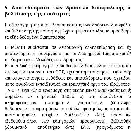
5. Αποτελέσματα των δράσεων διασφάλισης κ
βελτίωσης της ποιότητας
Η αξιολόγηση της αποτελεσματικότητας των δράσεων διασφάλι
και βελτίωσης της ποιότητας μέχρι σήμερα στο Ίδρυμα προσδιορί
τα εξής δεδομένα-διαπιστώσεις:
Η ΜΟΔΙΠ ευρίσκεται σε λειτουργική αλληλεπίδραση και έχ
αποτελεσματική συνεργασία με τα Ακαδημαϊκά Τμήματα και ό
τις Υπηρεσιακές Μονάδες του Ιδρύματος.
Η συνολική εφαρμογή των διαδικασιών διασφάλισης ποιότητα 
κυρίως η λειτουργία του ΟΠΣ, έχει αυτοματοποιήσει, τυποποιή
και ομογενοποιήσει μεθόδους και αποτελέσματα που σχετίζον
με το συνολικό εκπαιδευτικό και ερευνητικό έργο του Ιδρύματος.
Το ΟΠΣ έχει κύρια εφαρμογή στις ακαδημαϊκές διαδικασίες και έ
συμβάλει σε σημαντικό βαθμό: α) στη διασύνδεση τ
πληροφοριακών συστημάτων γραμματειών (καταχώρη
δεδομένων προγραμμάτων σπουδών, φοιτητών, προτυποποίη
πιστοποιητικών, πτυχίων, διπλωμάτων κλπ.), προσωπικ
(δεδομένα όλων των κατηγοριών προσωπικού), βιβλιοθήκ
(ιδρυματικό αποθετήριο κλπ.), ΕΛΚΕ (προγράμματα π