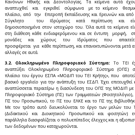
Κανόνων Ηθικής και Δεοντολογίας. Τα κείμενα αυτά έχο
αναπτυχθεί και εγκριθεί σύμφωνα με το κείμενο θεσμι
πλαίσιο, από την Επιτροπή Εκπαίδευσης και Ερευνών και από
Σύγκλητο του Ιδρύματος κατά περίπτωση και είν
δημοσιοποιημένα στον ιστοχώρο του. Όλα αυτά τα κείμενα εί
στη διάθεση κάθε ενδιαφερόμενου και σε έντυπη μορφή, σ
μονάδες και χώρους του Ιδρύματος που απαιτείτα
προσφέρεται για κάθε περίπτωση, και επανεκτυπώνονται μετά 
αλλαγές σε αυτά.
3.2. Ολοκληρωμένο Πληροφοριακό Σύστημα:
Το ΤΕΙ έχ
αναπτύξει Ολοκληρωμένο Πληροφοριακό Σύστημα (ΟΠΣ) σ
πλαίσιο του έργου ΕΣΠΑ «ΜΟΔΙΠ του ΤΕΙ Κρήτης», που αποτε
βασικό εργαλείο για την ανάπτυξη του ΕΣΔΠ. Έχει επιτευχθεί 
αναπτύσσεται περαιτέρω η διασύνδεση του ΟΠΣ της ΜΟΔΙΠ με
Πληροφοριακό Σύστημα (ΠΣ) των Γραμματειών (Φοιτητολόγιο),
ΠΣ του Προσωπικού, το ΠΣ του ΕΛΚΕ και το ΠΣ της Βιβλιοθήκ
Με τον τρόπο αυτό διευκολύνεται το έργο των μελών του 
(Διδακτικού και Διοικητικού Προσωπικού και φοιτητών) ε
παράλληλα διασφαλίζεται ο πολυεπίπεδος έλεγχος και η αξιοπισ
των δεδομένων που καταχωρούνται.