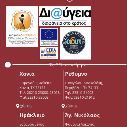
Το ΤΕΙ στην Κρήτη
Χανιά
Ρέθυμνο
Ρωμανού 3, Χαλέπα
Ευάγγελου Δασκαλάκη,
Χανιά, ΤΚ 73133
Περιβόλια, ΤΚ 74133
Τηλ. 28210-23000, 23058
Tηλ: 28310-21902
Φαξ 28210-23003
Φαξ: 28310-21912
χάρτης
χάρτης
Ηράκλειο
Άγ. Νικόλαος
Εσταυρωμένος
Φουρνιά Λακώνια,