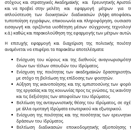
στόχους και στρατηγικές Ακαδημαϊκής και Ερευνητικής Αριστεί
και να προβεί στην μελέτη και εφαρμογή μέτρων για τ
απλούστευση των διοικητικών διαδικασιών (λήψη αποφάσεω
τυποποίηση εγγράφων, επικοινωνία και πληροφόρηση, ουσιαστ
εισαγωγή και οριζόντια υιοθέτηση μέσων σύγχρονης τεχνολογ
κ.ά.) καθώς και παρακολούθηση της εφαρμογής των μέτρων αυτών
Η επιτυχής εφαρμογή και διαχείριση της πολιτικής ποιότη
αναμένεται να επιφέρει τα παρακάτω αποτελέσματα:
Ενίσχυση του κύρους και της διεθνούς αναγνωρισιμότη
όλων των τίτλων σπουδών του Ιδρύματος.
Ενίσχυση της ποιότητας των ακαδημαϊκών δραστηριοτήτ
με στόχο τη βελτίωση της επίδοσης των φοιτητών.
Αύξηση της ικανοποίησης και της εμπιστοσύνης των φορ
της εργασίας και της κοινωνίας προς τις γνώσεις, τις ικανότη
και τις δεξιότητες των αποφοίτων του Ιδρύματος.
Βελτίωση της ανταγωνιστικής θέσης του Ιδρύματος, σε σχ
με άλλα ομοταγή Ιδρύματα εσωτερικού και εξωτερικού.
Ενίσχυση της ποιότητας και της ποσότητας των ερευνητι
δράσεων του Ιδρύματος.
Βελτίωση διαδικασιών εποικοδομητικής αξιοποίησης 