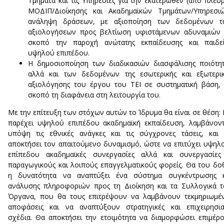
Τμήματα και τις Υπηρεσίες για την εκατέρωθεν (από πλευ
ΜΟΔΙΠ/Διοίκησης και Ακαδημαϊκών Τμημάτων/Υπηρεσιώ
ανάληψη δράσεων, με αξιοποίηση των δεδομένων τ
αξιολογήσεων προς βελτίωση υφιστάμενων αδυναμιών 
σκοπό την παροχή ανώτατης εκπαίδευσης και παιδεί
υψηλού επιπέδου.
Η δημοσιοποίηση των διαδικασιών διασφάλισης ποιότη
αλλά και των δεδομένων της εσωτερικής και εξωτερι
αξιολόγησης του έργου του ΤΕΙ σε συστηματική βάση,
σκοπό τη διαφάνεια στη λειτουργία του.
Με την επίτευξη των στόχων αυτών το Ίδρυμα θα είναι σε θέση:
παρέχει υψηλού επιπέδου ακαδημαϊκή εκπαίδευση, λαμβάνον
υπόψη τις εθνικές ανάγκες και τις σύγχρονες τάσεις, και
αποκτήσει τον απαιτούμενο δυναμισμό, ώστε να επιτύχει υψη
επίπεδου ακαδημαϊκές συνεργασίες αλλά και συνεργασίες 
παραγωγικούς και λοιπούς επαγγελματικούς φορείς. Θα του δο
η δυνατότητα να αναπτύξει ένα σύστημα συγκέντρωσης κ
ανάλυσης πληροφοριών προς τη Διοίκηση και τα Συλλογικά 
Όργανα, που θα τους επιτρέψουν να λαμβάνουν τεκμηριωμέ
αποφάσεις και να αναπτύξουν στρατηγικές και επιχειρησι
σχέδια. Θα αποκτήσει την ετοιμότητα να διαμορφώσει επιμέρ