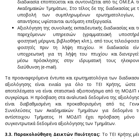
διαδικασία εποπτεύεται και συντονίζεται από τις ΟΜ.Ε.Α. 
Ακαδημαϊκών Τμημάτων, Στο τέλος δε της διαδικασίας με 
υποβολή των συμπληρωμένων ερωτηματολογίων, 
απαντήσεις υφίστανται αυτόματη επεξεργασία.
Αξιολόγηση της συνολικής εκπαιδευτικής διαδικασίας και 
παρεχόμενων υπηρεσιών (γραμματειακή υποστήριξ
φοιτητική μέριμνα, βιβλιοθήκη κλπ.), από τους τελειόφοιτ
φοιτητές πριν τη λήψη πτυχίου. Η διαδικασία είν
υποχρεωτική για τη λήψη του πτυχίου και διενεργεί
μέσω πρόσκλησης στην ιδρυματική τους ηλεκρονι
διεύθυνση (e-mail).
Τα προαναφερόμενα έντυπα και ερωτηματολόγια των διαδικασ
αξιολόγησης είναι ενιαία για όλο το ΤΕΙ Κρήτης, ώστε 
αποτελέσματα να είναι στατιστικά αξιοποιήσιμα από τη ΜΟΔΙΠ 
συγκρίσιμα. Η πρόσβαση στα αναλυτικά δεδομένα της αξιολόγη
είναι διαβαθμισμένη και προκαθορισμένη από τις Γενικ
Συνελεύσεις των Ακαδημαϊκών Τμημάτων για δεδομένα τ
αντίστοιχου Τμήματος. Η ΜΟΔΙΠ έχει πρόσβαση μόνο 
συγκεντρωτικά δεδομένα αξιολόγησης των Τμημάτων.
3.3. Παρακολούθηση Δεικτών Ποιότητας:
Το ΤΕΙ Κρήτης μ