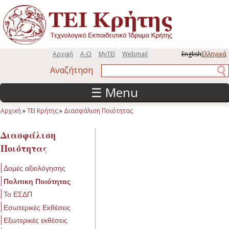
Παράκαμψη προς το κυρίως περιεχόμενο
Αρχική
Α-Ω
MyTEI
Webmail
English
Ελληνικά
Αναζήτηση
Αναζήτηση
☰ Menu
Αρχική
»
ΤΕΙ Κρήτης
»
Διασφάλιση Ποιότητας
Είστε εδώ
Διασφάλιση
Ποιότητας
Δομές αξιολόγησης
Πολιτικη Ποιότητας
Το ΕΣΔΠ
Εσωτερικές Εκθέσεις
Εξωτερικές εκθέσεις