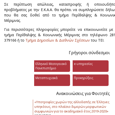
Σε περίπτωση απώλειας, καταστροφής ή οποιουδήπο
προβλήματος με την Ε.Κ.Α.Α. θα πρέπει να συμπληρώσετε δήλ
που θα σας δοθεί από το τμήμα Περίθαλψης & Κοινωνικ
Μέριμνας.
Για περισσότερες πληροφορίες μπορείτε να επικοινωνείτε με
τμήμα Περίθαλψης & Κοινωνικής Μέριμνας στο τηλέφωνο 28
379166 ή το
Τμήμα Δημοσίων & Διεθνών Σχέσεων
του ΤΕΙ.
Γρήγοροι σύνδεσμοι
Ελληνικό Μεσογειακό
e-υπηρεσίες
Πανεπιστήμιο
Μεταπτυχιακά
Προκηρύξεις
Ανακοινώσεις για Φοιτητές
«Υποτροφίες χωρών της αλλοδαπής σε Έλληνες
υπηκόους, στο πλαίσιο διμερών μορφωτικών
συμφωνιών για το ακαδημαϊκό έτος 2019-2020»