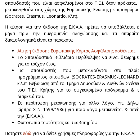
σπουδαστές που είναι ασφαλισμένοι στο Τ.Ε.Ι. όταν πρόκειται
μετακινηθούν στις χώρες της Ευρωπαϊκής Ένωσης με προγράμμ
(Socrates, Erasmus, Leonardo, κλπ).
Η αίτηση για την έκδοση της Ε.Κ.Α.Α. πρέπει να υποβάλλεται 
μήνα πριν την ημερομηνία αναχώρησης και τα απαραίτη
δικαιολογητικά είναι τα παρακάτω:
Αίτηση έκδοσης Ευρωπαϊκής Κάρτας Ασφάλισης ασθένειας
.
Το Σπουδαστικό Βιβλιάριο Περίθαλψης να είναι θεωρημ
για το τρέχον έτος.
Για σπουδαστές που μετακινούνται στα πλαίσ
προγράμματος σπουδών (SOCRATES-ERASMUS-LEONARD
κ.λ.π. Βεβαίωση από το Τμήμα Δημοσίων & Διεθνών Σχέσ
του Τ.Ε.Ι. Κρήτης για το συγκεκριμένο πρόγραμμα & 
διάρκειά του.
Σε περίπτωση μετακίνησης για άλλο λόγο, Υπ. Δήλω
(άρθρο 8 Ν. 1599/1986) για ποιο λόγο μετακινείται & αιτεί
την (Ε.Κ.Α.Α.).
Φωτοτυπία ταυτότητας και διαβατηρίου.
Πατήστε
εδώ
για να δείτε χρήσιμες πληροφορίες για την Ε.Κ.Α.Α.