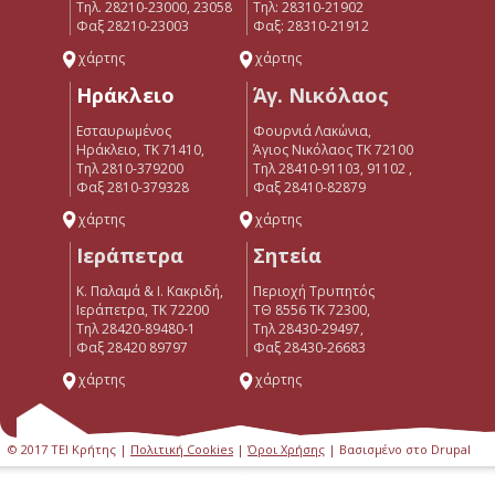
Τηλ. 28210-23000, 23058
Tηλ: 28310-21902
Φαξ 28210-23003
Φαξ: 28310-21912
χάρτης
χάρτης
Ηράκλειο
Άγ. Νικόλαος
Εσταυρωμένος
Φουρνιά Λακώνια,
Ηράκλειο, ΤΚ 71410,
Άγιος Νικόλαος ΤΚ 72100
Τηλ 2810-379200
Τηλ 28410-91103, 91102 ,
Φαξ 2810-379328
Φαξ 28410-82879
χάρτης
χάρτης
Ιεράπετρα
Σητεία
Κ. Παλαμά & Ι. Κακριδή,
Περιοχή Τρυπητός
Ιεράπετρα, ΤΚ 72200
ΤΘ 8556 ΤΚ 72300,
Tηλ 28420-89480-1
Τηλ 28430-29497,
Φαξ 28420 89797
Φαξ 28430-26683
χάρτης
χάρτης
© 2017 ΤΕΙ Κρήτης |
Πολιτική Cookies
|
Όροι Χρήσης
| Βασισμένο στο Drupal