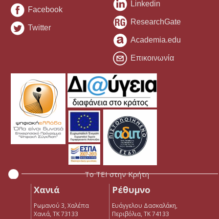
Linkedin
Facebook
ResearchGate
Twitter
Academia.edu
Επικοινωνία
Το ΤΕΙ στην Κρήτη
Χανιά
Ρέθυμνο
Ρωμανού 3, Χαλέπα
Ευάγγελου Δασκαλάκη,
Χανιά, ΤΚ 73133
Περιβόλια, ΤΚ 74133