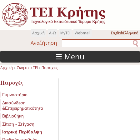
Παράκαμψη προς το κυρίως περιεχόμενο
Αρχική
Α-Ω
MyTEI
Webmail
English
Ελληνικά
Αναζήτηση
Αναζήτηση
☰ Menu
Αρχική
»
Ζωή στο ΤΕΙ
»
Παροχές
Είστε εδώ
Παροχές
Γυμναστήριο
Διασύνδεση
&Επιχειρηματικότητα
Βιβλιοθήκη
Σίτιση - Στέγαση
Ιατρική Περίθαλψη
Παιδικός σταθμός