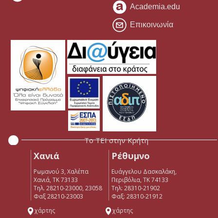
Academia.edu
Επικοινωνία
Το ΤΕΙ στην Κρήτη
Χανιά
Ρέθυμνο
Ρωμανού 3, Χαλέπα
Ευάγγελου Δασκαλάκη,
Χανιά, ΤΚ 73133
Περιβόλια, ΤΚ 74133
Τηλ. 28210-23000, 23058
Tηλ: 28310-21902
Φαξ 28210-23003
Φαξ: 28310-21912
χάρτης
χάρτης