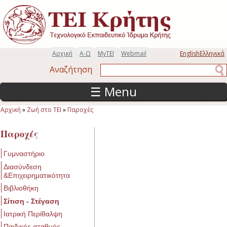
Παράκαμψη προς το κυρίως περιεχόμενο
Αρχική
Α-Ω
MyTEI
Webmail
English
Ελληνικά
Αναζήτηση
Αναζήτηση
☰ Menu
Αρχική
»
Ζωή στο ΤΕΙ
»
Παροχές
Είστε εδώ
Παροχές
Γυμναστήριο
Διασύνδεση
&Επιχειρηματικότητα
Βιβλιοθήκη
Σίτιση - Στέγαση
Ιατρική Περίθαλψη
Παιδικός σταθμός