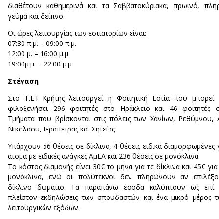
διαθέτουν καθημερινά και τα Σαββατοκύριακα, πρωινό, πλή
γεύμα και δείπνο.
Οι ώρες λειτουργίας των εστιατορίων είναι:
07:30 π.μ. – 09:00 π.μ.
12:00 μ. – 16:00 μ.μ.
19:00μ.μ. – 22:00 μ.μ.
Στέγαση
Στο Τ.Ε.Ι Κρήτης λειτουργεί η Φοιτητική Εστία που μπορεί
φιλοξενήσει 296 φοιτητές στο Ηράκλειο και 46 φοιτητές 
Τμήματα που βρίσκονται στις πόλεις των Χανίων, Ρεθύμνου, 
Νικολάου, Ιεράπετρας και Σητείας.
Υπάρχουν 56 θέσεις σε δίκλινα, 4 θέσεις ειδικά διαμορφωμένες 
άτομα με ειδικές ανάγκες ΑμΕΑ και 236 θέσεις σε μονόκλινα.
Το κόστος διαμονής είναι 30€ το μήνα για τα δίκλινα και 45€ για
μονόκλινα, ενώ οι πολύτεκνοι δεν πληρώνουν αν επιλέξο
δίκλινο δωμάτιο. Τα παραπάνω έσοδα καλύπτουν ως επί 
πλείστον εκδηλώσεις των σπουδαστών και ένα μικρό μέρος 
λειτουργικών εξόδων.