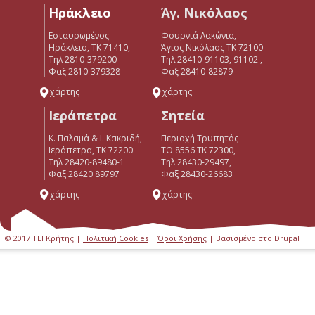
Ηράκλειο
Άγ. Νικόλαος
Εσταυρωμένος
Φουρνιά Λακώνια,
Ηράκλειο, ΤΚ 71410,
Άγιος Νικόλαος ΤΚ 72100
Τηλ 2810-379200
Τηλ 28410-91103, 91102 ,
Φαξ 2810-379328
Φαξ 28410-82879
χάρτης
χάρτης
Ιεράπετρα
Σητεία
Κ. Παλαμά & Ι. Κακριδή,
Περιοχή Τρυπητός
Ιεράπετρα, ΤΚ 72200
ΤΘ 8556 ΤΚ 72300,
Tηλ 28420-89480-1
Τηλ 28430-29497,
Φαξ 28420 89797
Φαξ 28430-26683
χάρτης
χάρτης
© 2017 ΤΕΙ Κρήτης |
Πολιτική Cookies
|
Όροι Χρήσης
| Βασισμένο στο Drupal