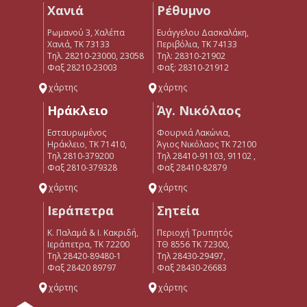
Χανιά
Ρέθυμνο
Ρωμανού 3, Χαλέπα
Ευάγγελου Δασκαλάκη,
Χανιά, ΤΚ 73133
Περιβόλια, ΤΚ 74133
Τηλ. 28210-23000, 23058
Tηλ: 28310-21902
Φαξ 28210-23003
Φαξ: 28310-21912
χάρτης
χάρτης
Ηράκλειο
Άγ. Νικόλαος
Εσταυρωμένος
Φουρνιά Λακώνια,
Ηράκλειο, ΤΚ 71410,
Άγιος Νικόλαος ΤΚ 72100
Τηλ 2810-379200
Τηλ 28410-91103, 91102 ,
Φαξ 2810-379328
Φαξ 28410-82879
χάρτης
χάρτης
Ιεράπετρα
Σητεία
Κ. Παλαμά & Ι. Κακριδή,
Περιοχή Τρυπητός
Ιεράπετρα, ΤΚ 72200
ΤΘ 8556 ΤΚ 72300,
Tηλ 28420-89480-1
Τηλ 28430-29497,
Φαξ 28420 89797
Φαξ 28430-26683
χάρτης
χάρτης