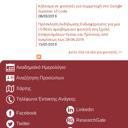
Κάλεσμα σε φοιτητές για συμμετοχή στο Google
Summer of Code
08/03/2019
Πρόσκληση Εκδήλωσης Ενδιαφέροντος για μια
(1) θέση αμειβόμενου φοιτητή στη Σχολή
Επαγγελμάτων Υγείας και Πρόνοιας από
εγκρίσεως έως 28-06-2019
15/01/2019
Δείτε όλα τα νέα για φοιτητές >>
Ακαδημαϊκό Ημερολόγιο
Αναζήτηση Προσώπων
Χάρτης
Τηλέφωνα Έκτακτης Ανάγκης
Linkedin
Facebook
ResearchGate
Twitter