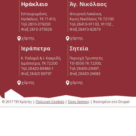
Ηράκλειο
Άγ. Νικόλαος
Εσταυρωμένος
Φουρνιά Λακώνια,
Ηράκλειο, ΤΚ 71410,
Άγιος Νικόλαος ΤΚ 72100
Τηλ 2810-379200
Τηλ 28410-91103, 91102 ,
Φαξ 2810-379328
Φαξ 28410-82879
χάρτης
χάρτης
Ιεράπετρα
Σητεία
Κ. Παλαμά & Ι. Κακριδή,
Περιοχή Τρυπητός
Ιεράπετρα, ΤΚ 72200
ΤΘ 8556 ΤΚ 72300,
Tηλ 28420-89480-1
Τηλ 28430-29497,
Φαξ 28420 89797
Φαξ 28430-26683
χάρτης
χάρτης
© 2017 ΤΕΙ Κρήτης |
Πολιτική Cookies
|
Όροι Χρήσης
| Βασισμένο στο Drupal