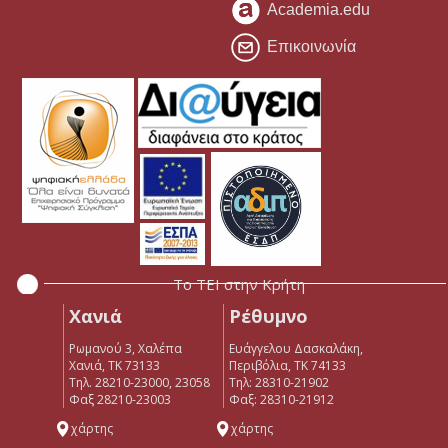
Academia.edu
Επικοινωνία
Το ΤΕΙ στην Κρήτη
Χανιά
Ρέθυμνο
Ρωμανού 3, Χαλέπα
Ευάγγελου Δασκαλάκη,
Χανιά, ΤΚ 73133
Περιβόλια, ΤΚ 74133
Τηλ. 28210-23000, 23058
Tηλ: 28310-21902
Φαξ 28210-23003
Φαξ: 28310-21912
χάρτης
χάρτης