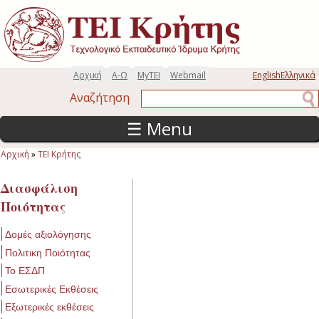
Παράκαμψη προς το κυρίως περιεχόμενο
Αρχική
Α-Ω
MyTEI
Webmail
English
Ελληνικά
Αναζήτηση
Αναζήτηση
☰ Menu
Αρχική
»
ΤΕΙ Κρήτης
Είστε εδώ
Διασφάλιση
Ποιότητας
Δομές αξιολόγησης
Πολιτικη Ποιότητας
Το ΕΣΔΠ
Εσωτερικές Εκθέσεις
Εξωτερικές εκθέσεις