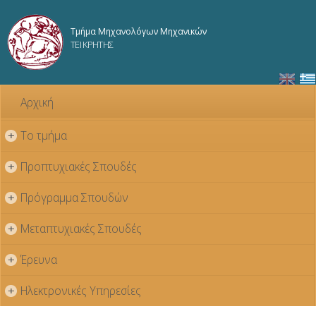
Παράκαμψη
προς το
Τμήμα Μηχανολόγων Μηχανικών
κυρίως
ΤΕΙ ΚΡΗΤΗΣ
περιεχόμενο
Αρχική
Το τμήμα
+
Προπτυχιακές Σπουδές
+
Πρόγραμμα Σπουδών
+
Μεταπτυχιακές Σπουδές
+
Έρευνα
+
Ηλεκτρονικές Υπηρεσίες
+