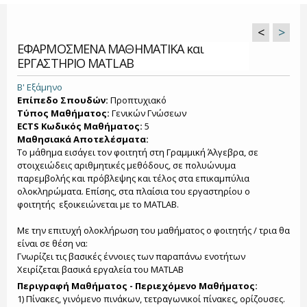
<
>
ΕΦΑΡΜΟΣΜΕΝΑ ΜΑΘΗΜΑΤΙΚΑ και
ΕΡΓΑΣΤΗΡΙΟ MATLAB
Β' Εξάμηνο
Επίπεδο Σπουδών:
Προπτυχιακό
Τύπος Μαθήματος:
Γενικών Γνώσεων
ECTS Κωδικός Μαθήματος:
5
Μαθησιακά Αποτελέσματα:
Το μάθημα εισάγει τον φοιτητή στη Γραμμική Άλγεβρα, σε
στοιχειώδεις αριθμητικές μεθόδους, σε πολυώνυμα
παρεμβολής και πρόβλεψης και τέλος στα επικαμπύλια
ολοκληρώματα. Επίσης, στα πλαίσια του εργαστηρίου ο
φοιτητής εξοικειώνεται με το MATLAB.
Με την επιτυχή ολοκλήρωση του μαθήματος ο φοιτητής / τρια θα
είναι σε θέση να:
Γνωρίζει τις βασικές έννοιες των παραπάνω ενοτήτων
Χειρίζεται βασικά εργαλεία του MATLAB
Περιγραφή Μαθήματος - Περιεχόμενο Μαθήματος:
1) Πίνακες, γινόμενο πινάκων, τετραγωνικοί πίνακες, ορίζουσες.