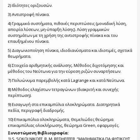
2) Ιδιότητες οριζουσών.
3) Αντιστροφή πίνακα.
4) Γραμμικά συστήματα, πιθανές περιπτώσεις (μοναδική λύση,
απειρία λύσεων, μη-ύπαρξη λύσης). Λύση γραμμικών
συστημάτων με τη χρήση της αντιστροφής πίνακα και του
επαυξημένου πίνακα.
5) Διαγωνιοποίηση πίνακα, ιδιοδιανύσματα και ιδιοτιμές, σχετικά
θεωρήματα.
6) Στοιχεία αριθμητικής ανάλυσης. Μέθοδος διχοτόμησης και
μέθοδος του Νεύτωνα για την εύρεση ριζών συναρτήσεων.
7) Πολυώνυμα παρεμβολής κατά Lagrange και κατά Νεύτωνα.
8) Μέθοδος ελαχίστων τετραγώνων (διακριτή και συνεχής
περίπτωση).
9) Εισαγωγή στα επικαμπύλια ολοκληρώματα. Διατηρητικά
πεδία, περιγραφή διαδρομής.
10) Επικαμπύλια ολοκληρώματα, Θεμελιώδες θεώρημα
επικαμπύλιας ολοκλήρωσης, θεώρημα Green, εφαρμογές.
Συνιστώμενη Βιβλιογραφία:
1) S. SOKOLNIKOFF, R. M. REDHEFFER, “MAΘΗΜΑΤΙΚΑ ΓΙΑ ΦΥΣΙΚΟΥΣ