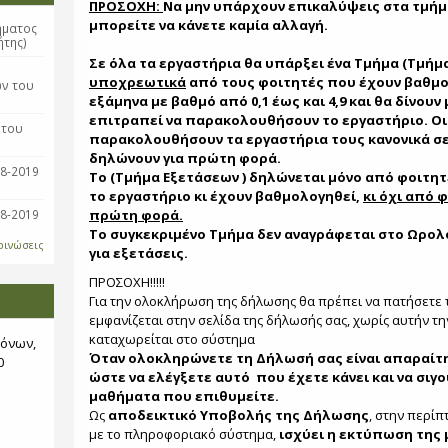
ΠΡΟΣΟΧΗ:
Να μην υπάρχουν επικαλύψεις στα τμήμα
μπορείτε να κάνετε καμία αλλαγή.
ήματος
ήτης)
Σε όλα τα εργαστήρια θα υπάρξει ένα Τμήμα (Τμήμ
η
υποχρεωτικά
από τους φοιτητές που έχουν βαθμ
ών του
εξάμηνα με βαθμό από 0,1 έως και 4,9 και θα δίνουν
επιτραπεί να παρακολουθήσουν το εργαστήριο. Οι
 του
παρακολουθήσουν τα εργαστήρια τους κανονικά σε
δηλώνουν για πρώτη φορά.
18-2019
Το (Τμήμα Εξετάσεων ) δηλώνεται μόνο από φοιτη
το εργαστήριο κι έχουν βαθμολογηθεί,
κι όχι από 
18-2019
πρώτη φορά.
Το συγκεκριμένο Τμήμα δεν αναγράφεται στο Ωρολό
οινώσεις
για εξετάσεις.
ΠΡΟΣΟΧΗ!!!!!
Για την ολοκλήρωση της δήλωσης θα πρέπει να πατήσετε 
εμφανίζεται στην σελίδα της δήλωσής σας, χωρίς αυτήν τ
καταχωρείται στο σύστημα
όνων,
Όταν ολοκληρώνετε τη Δήλωσή σας είναι απαραίτη
0
ώστε να ελέγξετε αυτό που έχετε κάνει και να σιγ
μαθήματα που επιθυμείτε.
Ως
αποδεικτικό Υποβολής της Δήλωσης
, στην περί
με το πληροφοριακό σύστημα,
ισχύει η εκτύπωση της