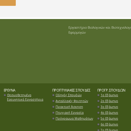
Εργαστήριο Βιολογικών και Βιοτεχνολογ
Εφαρμογών
ΈΡΕΥΝΑ
ΠΡΟΠΤΥΧΙΑΚΈΣ ΣΠΟΥΔΈΣ
ΠΡΌΓΡ. ΣΠΟΥΔΏΝ
Θεσμοθετημένα
Οδηγός Σπουδών
1ο Εξάμηνο
Ερευνητικά Εργαστήρια
Ανταλλαγές Φοιτητών
2ο Εξάμηνο
Πρακτική Άσκηση
3ο Εξάμηνο
Πτυχιακή Εργασία
4ο Εξάμηνο
Πρόγραμμα Μαθημάτων
5ο Εξάμηνο
6ο Εξάμηνο
7o Εξάμηνο