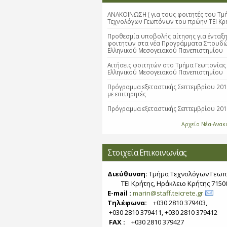
ΑΝΑΚΟΙΝΩΣΗ ( για τους φοιτητές του Τμ
Τεχνολόγων Γεωπόνων του πρώην ΤΕΙ Κρ
Προθεσμία υποβολής αίτησης για ένταξ
φοιτητών στα νέα Προγράμματα Σπουδ
Ελληνικού Μεσογειακού Πανεπιστημίου
Αιτήσεις φοιτητών στο Τμήμα Γεωπονίας
Ελληνικού Μεσογειακού Πανεπιστημίου
Πρόγραμμα εξεταστικής Σεπτεμβρίου 20
με επιτηρητές
Πρόγραμμα εξεταστικής Σεπτεμβρίου 20
Αρχείο Νέα-Ανακ
Στοιχεία Επικοινωνίας
Διεύθυνση:
Τμήμα Τεχνολόγων Γεωπ
ΤΕΙ Κρήτης, Ηράκλειο Κρήτης 7150
E-mail :
marin@staff.teicrete.gr
Τηλέφωνα:
+030 2810 379403,
+030 2810 379411, +030 2810 379412
FAX :
+030 2810 379427