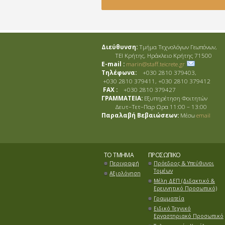
Διεύθυνση:
Τμήμα Τεχνολόγων Γεωπόνων,
ΤΕΙ Κρήτης, Ηράκλειο Κρήτης 71500
E-mail :
marin@staff.teicrete.gr
Τηλέφωνα:
+030 2810 379403,
+030 2810 379411, +030 2810 379412
FAX :
+030 2810 379427
ΓΡΑΜΜΑΤΕΙΑ:
Εξυπηρέτηση Φοιτητών
Δευτ–Τετ–Παρ Ωρα 11:00 – 13:00
Παραλαβή Βεβαιώσεων:
Μέσω
email
ΤΟ ΤΜΉΜΑ
ΠΡΟΣΩΠΙΚΌ
Περιγραφή
Πρόεδρος & Υπεύθυνοι
Τομέων
Αξιολόγηση
Μέλη ΔΕΠ (Διδακτικό &
Ερευνητικό Προσωπικό)
Γραμματεία
Ειδικό Τεχνικό
Εργαστηριακό Προσωπικό