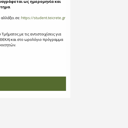
αναγράφεται ως ημερομηνία και
στημα
.
 αλλάξει σε:
https://student.teicrete.gr
ήματος με τις αντιστοιχίσεις για
ΟΘΕΚΑ) και στο ωρολόγιο πρόγραμμα
φοιτητών.