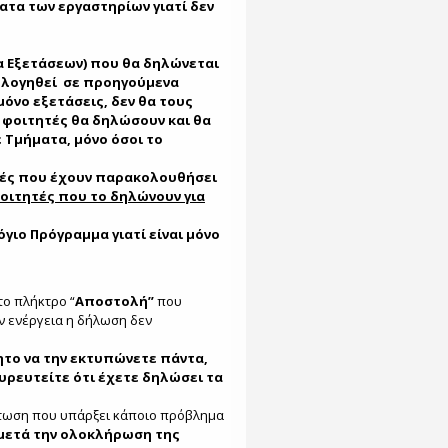
τα των εργαστηρίων γιατί δεν
α Εξετάσεων) που θα δηλώνεται
ολογηθεί σε προηγούμενα
 μόνο εξετάσεις, δεν θα τους
 φοιτητές θα δηλώσουν και θα
 Τμήματα, μόνο όσοι το
τές που έχουν παρακολουθήσει
φοιτητές που το δηλώνουν για
γιο Πρόγραμμα γιατί είναι μόνο
το πλήκτρο “
Aποστολή”
που
ην ενέργεια η δήλωση δεν
το να την εκτυπώνετε πάντα,
ουρευτείτε ότι έχετε δηλώσει τα
πτωση που υπάρξει κάποιο πρόβλημα
 μετά την ολοκλήρωση της