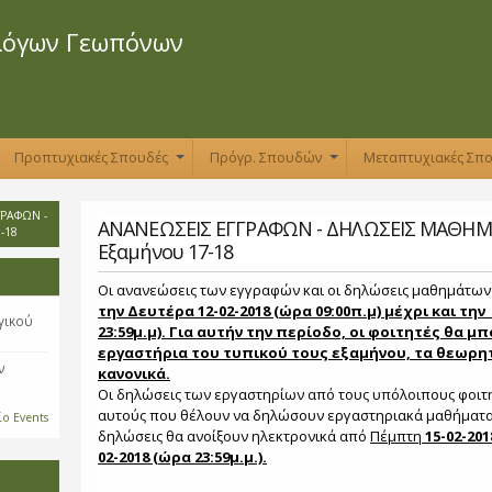
Παράκαμψη
προς το
λόγων Γεωπόνων
κυρίως
περιεχόμενο
Προπτυχιακές Σπουδές
Πρόγρ. Σπουδών
Μεταπτυχιακές Σπ
+
+
ΓΡΑΦΩΝ -
ΑΝΑΝΕΩΣΕΙΣ ΕΓΓΡΑΦΩΝ - ΔΗΛΩΣΕΙΣ ΜΑΘΗΜ
-18
Εξαμήνου 17-18
Οι ανανεώσεις των εγγραφών και οι δηλώσεις μαθημάτω
την Δευτέρα 12-02-2018 (ώρα 09:00π.μ) μέχρι και την
γικού
23:59μ.μ). Για αυτήν την περίοδο, οι φοιτητές θα 
εργαστήρια του τυπικού τους εξαμήνου, τα θεωρη
ν
κανονικά.
Οι δηλώσεις των εργαστηρίων από τους υπόλοιπους φοιτη
αυτούς που θέλουν να δηλώσουν εργαστηριακά μαθήματα 
ίο Events
δηλώσεις θα ανοίξουν ηλεκτρονικά από
Πέμπτη
15-02-201
02-2018 (ώρα 23:59μ.μ.).