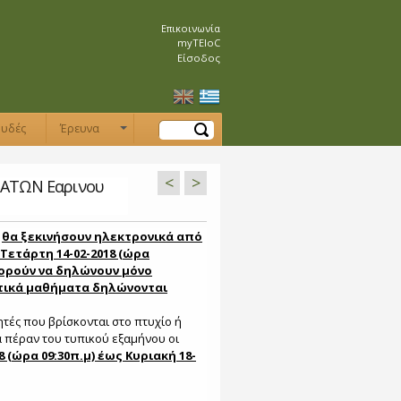
Επικοινωνία
myTEIoC
Είσοδος
Αναζήτηση
ουδές
Έρευνα
+
<
>
ΑΤΩΝ Εαρινου
ν
θα ξεκινήσουν ηλεκτρονικά από
 Τετάρτη 14-02-2018 (ώρα
μπορούν να δηλώνουν μόνο
τικά μαθήματα δηλώνονται
τές που βρίσκονται στο πτυχίο ή
πέραν του τυπικού εξαμήνου οι
8 (ώρα 09:30π.μ) έως Κυριακή 18-