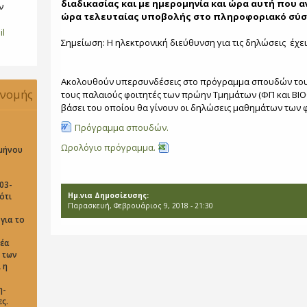
διαδικασίας και με ημερομηνία και ώρα αυτή που 
ν
ώρα τελευταίας υποβολής στο πληροφοριακό σύ
il
Σημείωση: Η ηλεκτρονική διεύθυνση για τις δηλώσεις έχει
Ακολουθούν υπερσυνδέσεις στο πρόγραμμα σπουδών του Τμ
ανομής
τους παλαιούς φοιτητές των πρώην Τμημάτων (ΦΠ και ΒΙ
βάσει του οποίου θα γίνουν οι δηλώσεις μαθημάτων των 
ρινού
Πρόγραμμα σπουδών.
Ωρολόγιο πρόγραμμα.
μήνου
2018-
03-
ότι
Ημ.νια Δημοσίευσης:
Παρασκευή, Φεβρουάριος 9, 2018 - 21:30
για το
νέα
ή των
 η
η-
ς.