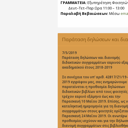
ΓΡΑΜΜΑΤΕΙΑ:
Εξυπηρέτηση Φοιτητώ
Δευτ–Τετ–Παρ Ωρα 11:00 – 13:00
Παραλαβή Βεβαιώσεων:
Μέσω
ema
Παράταση δηλώσεων και δι
διδακτικών συγγραμμάτων εα
7/5/2019
Παράταση δηλώσεων και διανομής
διδακτικών συγγραμμάτων εαρινού εξα
εξαμήνου ακαδημαϊκού έτους 
ακαδημαϊκού έτους 2018-2019
2019
Σε συνέχεια του υπ’ αριθ. 42817/Ζ1/19-
2019 εγγράφου μας, σας ενημερώνουμε 
παρατείνεται η προθεσμία δηλώσεων
διδακτικών βιβλίων από τους φοιτητές 
τρέχον εαρινό εξάμηνο έως και την
Παρασκευή 10 Μαΐου 2019. Επίσης, ως 
καταληκτική ημερομηνία για τη διανομ
συγγραμμάτων στους φοιτητές ορίζεται
Παρασκευή 24 Μαΐου 2019. Οι ανωτέρω
προθεσμίες ισχύουν και για την δήλωσ
διανομή συγγραμμάτων στις βιβλιοθήκε