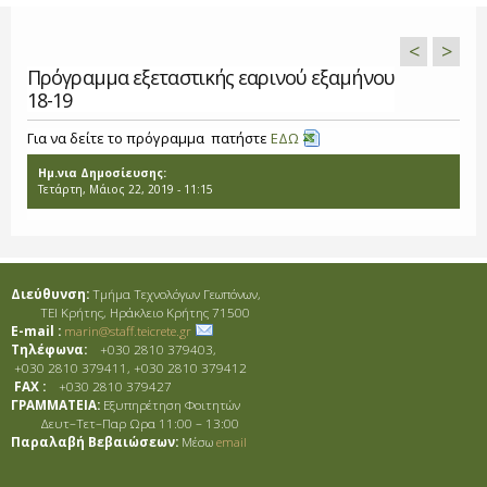
<
>
Πρόγραμμα εξεταστικής εαρινού εξαμήνου
18-19
Για να δείτε το πρόγραμμα πατήστε
ΕΔΩ
Ημ.νια Δημοσίευσης:
Τετάρτη, Μάιος 22, 2019 - 11:15
Διεύθυνση:
Τμήμα Τεχνολόγων Γεωπόνων,
ΤΕΙ Κρήτης, Ηράκλειο Κρήτης 71500
E-mail :
marin@staff.teicrete.gr
Τηλέφωνα:
+030 2810 379403,
+030 2810 379411, +030 2810 379412
FAX :
+030 2810 379427
ΓΡΑΜΜΑΤΕΙΑ:
Εξυπηρέτηση Φοιτητών
Δευτ–Τετ–Παρ Ωρα 11:00 – 13:00
Παραλαβή Βεβαιώσεων:
Μέσω
email