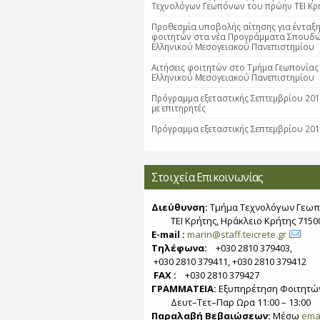
Τεχνολόγων Γεωπόνων του πρώην ΤΕΙ Κρ
Προθεσμία υποβολής αίτησης για ένταξ
φοιτητών στα νέα Προγράμματα Σπουδ
Ελληνικού Μεσογειακού Πανεπιστημίου
Αιτήσεις φοιτητών στο Τμήμα Γεωπονίας
Ελληνικού Μεσογειακού Πανεπιστημίου
Πρόγραμμα εξεταστικής Σεπτεμβρίου 20
με επιτηρητές
Πρόγραμμα εξεταστικής Σεπτεμβρίου 20
Στοιχεία Επικοινωνίας
Διεύθυνση:
Τμήμα Τεχνολόγων Γεωπ
ΤΕΙ Κρήτης, Ηράκλειο Κρήτης 7150
E-mail :
marin@staff.teicrete.gr
Τηλέφωνα:
+030 2810 379403,
+030 2810 379411, +030 2810 379412
FAX :
+030 2810 379427
ΓΡΑΜΜΑΤΕΙΑ:
Εξυπηρέτηση Φοιτητώ
Δευτ–Τετ–Παρ Ωρα 11:00 – 13:00
Παραλαβή Βεβαιώσεων:
Μέσω
ema