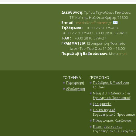
Διεύθυνση:
Τμήμα Τεχνολόγων Γεωπόνων,
ΤΕΙ Κρήτης, Ηράκλειο Κρήτης 71500
E-mail :
marin@staff.teicrete.gr
Τηλέφωνα:
+030 2810 379403,
+030 2810 379411, +030 2810 379412
FAX :
+030 2810 379427
ΓΡΑΜΜΑΤΕΙΑ:
Εξυπηρέτηση Φοιτητών
Δευτ–Τετ–Παρ Ωρα 11:00 – 13:00
Παραλαβή Βεβαιώσεων:
Μέσω
email
ΤΟ ΤΜΉΜΑ
ΠΡΟΣΩΠΙΚΌ
Περιγραφή
Πρόεδρος & Υπεύθυνοι
Τομέων
Αξιολόγηση
Μέλη ΔΕΠ (Διδακτικό &
Ερευνητικό Προσωπικό)
Γραμματεία
Ειδικό Τεχνικό
Εργαστηριακό Προσωπικό
Τηλεφωνικός Κατάλογος
Επιστημονικοί και
Εργαστηριακοί Συνεργάτες