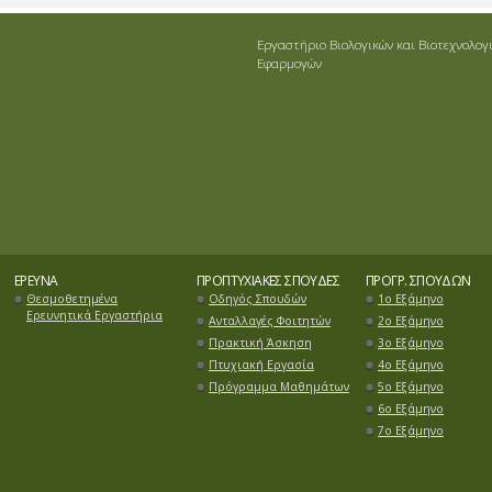
Εργαστήριο Βιολογικών και Βιοτεχνολογ
Εφαρμογών
ΈΡΕΥΝΑ
ΠΡΟΠΤΥΧΙΑΚΈΣ ΣΠΟΥΔΈΣ
ΠΡΌΓΡ. ΣΠΟΥΔΏΝ
Θεσμοθετημένα
Οδηγός Σπουδών
1ο Εξάμηνο
Ερευνητικά Εργαστήρια
Ανταλλαγές Φοιτητών
2ο Εξάμηνο
Πρακτική Άσκηση
3ο Εξάμηνο
Πτυχιακή Εργασία
4ο Εξάμηνο
Πρόγραμμα Μαθημάτων
5ο Εξάμηνο
6ο Εξάμηνο
7o Εξάμηνο