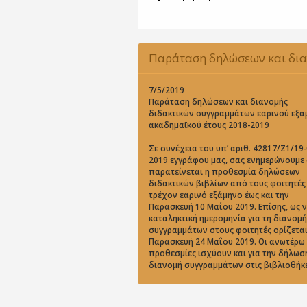
Παράταση δηλώσεων και δι
διδακτικών συγγραμμάτων εα
7/5/2019
Παράταση δηλώσεων και διανομής
διδακτικών συγγραμμάτων εαρινού εξα
εξαμήνου ακαδημαϊκού έτους 
ακαδημαϊκού έτους 2018-2019
2019
Σε συνέχεια του υπ’ αριθ. 42817/Ζ1/19-
2019 εγγράφου μας, σας ενημερώνουμε 
παρατείνεται η προθεσμία δηλώσεων
διδακτικών βιβλίων από τους φοιτητές 
τρέχον εαρινό εξάμηνο έως και την
Παρασκευή 10 Μαΐου 2019. Επίσης, ως 
καταληκτική ημερομηνία για τη διανομ
συγγραμμάτων στους φοιτητές ορίζεται
Παρασκευή 24 Μαΐου 2019. Οι ανωτέρω
προθεσμίες ισχύουν και για την δήλωσ
διανομή συγγραμμάτων στις βιβλιοθήκε