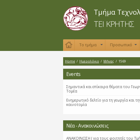
Τμήμα Τεχνο
ΤΕΙ ΚΡΗΤΗΣ
Το τμήμα
Προσωπικό
+
+
Home
/
Ημερολόγιο
/
Μήνας
/
1569
Events
Σημαντικά και επίκαιρα θέματα του Γεωρ
Τομέα
Ενημερωτικό δελτίο για τη γεωργία και τη
καινοτομία
Νέα - Ανακοινώσεις
ΑΝΑΚΟΙΝΩΣΗ ( για τους φοιτητές του Τμ