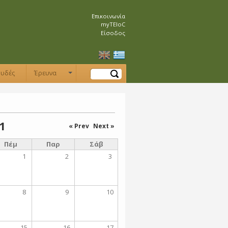
Επικοινωνία
myTEIoC
Είσοδος
Αναζήτηση
ουδές
Έρευνα
+
1
« Prev
Next »
Πέμ
Παρ
Σάβ
1
2
3
8
9
10
15
16
17