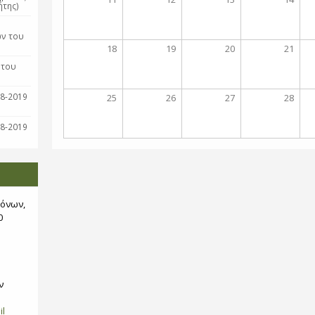
ήτης)
η
ών του
18
19
20
21
 του
18-2019
25
26
27
28
18-2019
όνων,
0
ν
il