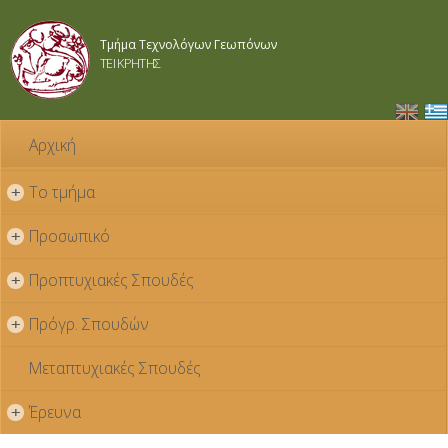
Παράκαμψη
προς το
Τμήμα Τεχνολόγων Γεωπόνων
κυρίως
ΤΕΙ ΚΡΗΤΗΣ
περιεχόμενο
Αρχική
Το τμήμα
+
Προσωπικό
+
Προπτυχιακές Σπουδές
+
Πρόγρ. Σπουδών
+
Μεταπτυχιακές Σπουδές
Έρευνα
+