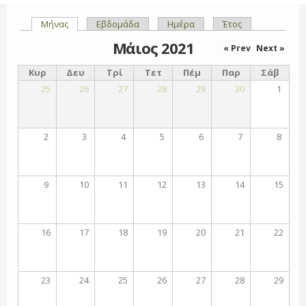
Μήνας
(ενεργή καρτέλα)
Εβδομάδα
Ημέρα
Έτος
Πρωτεύουσες καρτέλες
Μάιος 2021
« Prev
Next »
Κυρ
Δευ
Τρί
Τετ
Πέμ
Παρ
Σάβ
25
26
27
28
29
30
1
2
3
4
5
6
7
8
9
10
11
12
13
14
15
16
17
18
19
20
21
22
23
24
25
26
27
28
29