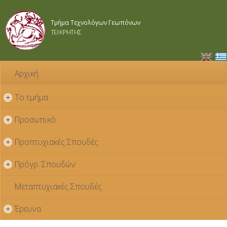
Παράκαμψη
προς το
Τμήμα Τεχνολόγων Γεωπόνων
κυρίως
ΤΕΙ ΚΡΗΤΗΣ
περιεχόμενο
Αρχική
Το τμήμα
+
Προσωπικό
+
Προπτυχιακές Σπουδές
+
Πρόγρ. Σπουδών
+
Μεταπτυχιακές Σπουδές
Έρευνα
+