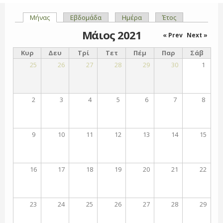
Μήνας
(ενεργή καρτέλα)
Εβδομάδα
Ημέρα
Έτος
Πρωτεύουσες καρτέλες
Μάιος 2021
« Prev
Next »
Κυρ
Δευ
Τρί
Τετ
Πέμ
Παρ
Σάβ
25
26
27
28
29
30
1
2
3
4
5
6
7
8
9
10
11
12
13
14
15
16
17
18
19
20
21
22
23
24
25
26
27
28
29