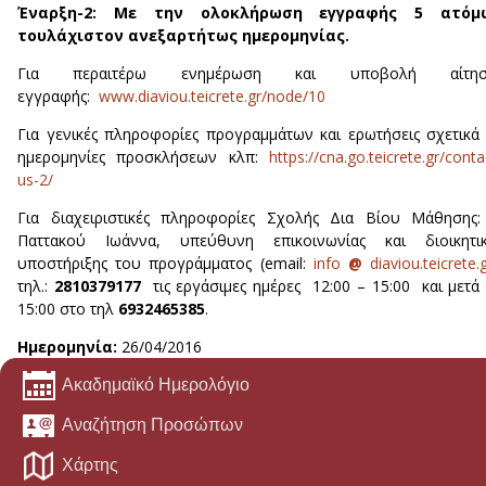
Έναρξη-2: Με την ολοκλήρωση εγγραφής 5 ατόμ
τουλάχιστον ανεξαρτήτως ημερομηνίας.
Για περαιτέρω ενημέρωση και υποβολή αίτησ
εγγραφής:
www.diaviou.teicrete.gr/node/10
Για γενικές πληροφορίες προγραμμάτων και ερωτήσεις σχετικά
ημερομηνίες προσκλήσεων κλπ:
https://cna.go.teicrete.gr/conta
us-2/​
Για διαχειριστικές πληροφορίες Σχολής Δια Βίου Μάθησης:
Παττακού Ιωάννα, υπεύθυνη επικοινωνίας και διοικητικ
υποστήριξης του προγράμματος (email:
info
@
diaviou.teicrete.
τηλ.:
2810379177
τις εργάσιμες ημέρες 12:00 – 15:00 και μετά 
15:00 στο τηλ
6932465385
.
Ημερομηνία:
26/04/2016
Ακαδημαϊκό Ημερολόγιο
Αναζήτηση Προσώπων
Χάρτης