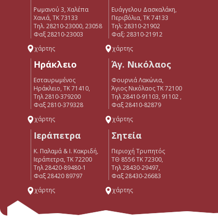
Ρωμανού 3, Χαλέπα
Ευάγγελου Δασκαλάκη,
Χανιά, ΤΚ 73133
Περιβόλια, ΤΚ 74133
Τηλ. 28210-23000, 23058
Tηλ: 28310-21902
Φαξ 28210-23003
Φαξ: 28310-21912
χάρτης
χάρτης
Ηράκλειο
Άγ. Νικόλαος
Εσταυρωμένος
Φουρνιά Λακώνια,
Ηράκλειο, ΤΚ 71410,
Άγιος Νικόλαος ΤΚ 72100
Τηλ 2810-379200
Τηλ 28410-91103, 91102 ,
Φαξ 2810-379328
Φαξ 28410-82879
χάρτης
χάρτης
Ιεράπετρα
Σητεία
Κ. Παλαμά & Ι. Κακριδή,
Περιοχή Τρυπητός
Ιεράπετρα, ΤΚ 72200
ΤΘ 8556 ΤΚ 72300,
Tηλ 28420-89480-1
Τηλ 28430-29497,
Φαξ 28420 89797
Φαξ 28430-26683
χάρτης
χάρτης