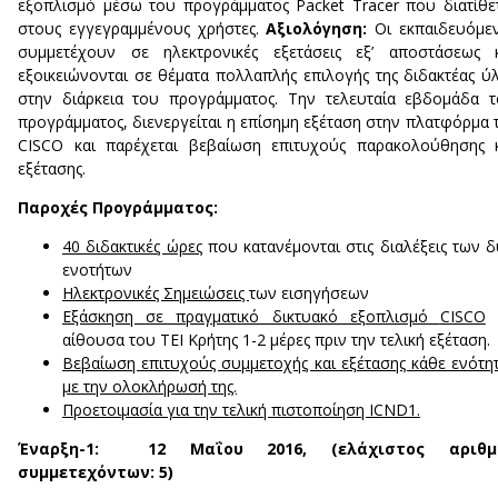
εξοπλισμό μέσω του προγράμματος Packet Tracer που διατίθε
στους εγγεγραμμένους χρήστες.
Αξιολόγηση:
Οι εκπαιδευόμε
συμμετέχουν σε ηλεκτρονικές εξετάσεις εξ’ αποστάσεως κ
εξοικειώνονται σε θέματα πολλαπλής επιλογής της διδακτέας ύ
στην διάρκεια του προγράμματος. Την τελευταία εβδομάδα 
προγράμματος, διενεργείται η επίσημη εξέταση στην πλατφόρμα 
CISCO και παρέχεται βεβαίωση επιτυχούς παρακολούθησης 
εξέτασης.
Παροχές Προγράµµατος:
40 διδακτικές ώρες
που κατανέμονται στις διαλέξεις των 
ενοτήτων
Ηλεκτρονικές Σημειώσεις
των εισηγήσεων
Εξάσκηση σε πραγματικό δικτυακό εξοπλισμό
CISCO
αίθουσα του ΤΕΙ Κρήτης 1-2 μέρες πριν την τελική εξέταση.
Βεβαίωση επιτυχούς συμμετοχής και εξέτασης κάθε ενότη
με την ολοκλήρωσή της.
Προετοιμασία για την τελική πιστοποίηση
ICND
1.
Έναρξη-1: 12 Μαΐου 2016, (ελάχιστος αριθμ
συμμετεχόντων: 5)