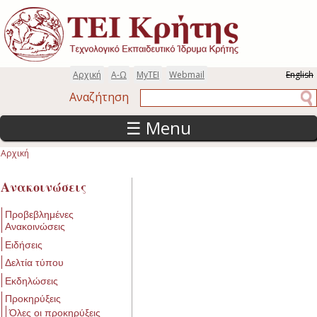
Παράκαμψη προς το κυρίως περιεχόμενο
Αρχική
Α-Ω
MyTEI
Webmail
English
Αναζήτηση
Αναζήτηση
☰ Menu
Αρχική
Είστε εδώ
Ανακοινώσεις
Προβεβλημένες
Ανακοινώσεις
Ειδήσεις
Δελτία τύπου
Εκδηλώσεις
Προκηρύξεις
Όλες οι προκηρύξεις