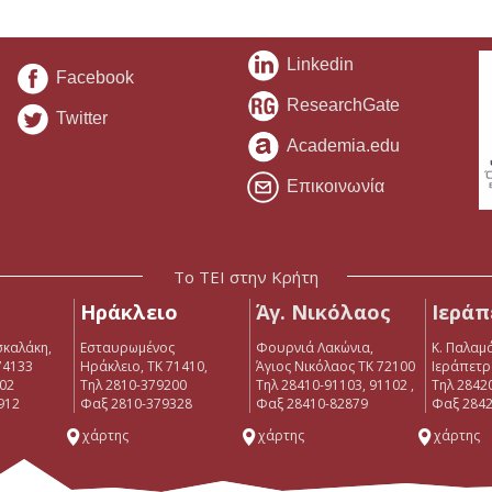
Linkedin
Facebook
ResearchGate
Twitter
Academia.edu
Επικοινωνία
Το ΤΕΙ στην Κρήτη
Ηράκλειο
Άγ. Νικόλαος
Ιεράπ
σκαλάκη,
Εσταυρωμένος
Φουρνιά Λακώνια,
Κ. Παλαμά
74133
Ηράκλειο, ΤΚ 71410,
Άγιος Νικόλαος ΤΚ 72100
Ιεράπετρ
902
Τηλ 2810-379200
Τηλ 28410-91103, 91102 ,
Tηλ 2842
912
Φαξ 2810-379328
Φαξ 28410-82879
Φαξ 2842
χάρτης
χάρτης
χάρτης