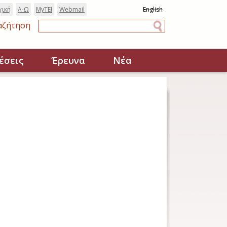
χική
Α-Ω
MyTEI
Webmail
English
αζήτηση
Αναζήτηση
έσεις
Έρευνα
Νέα