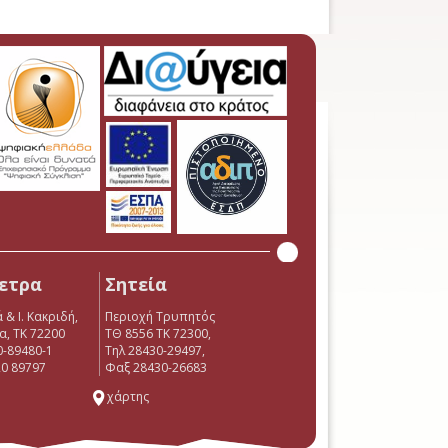
ετρα
Σητεία
 & Ι. Κακριδή,
Περιοχή Τρυπητός
α, ΤΚ 72200
ΤΘ 8556 ΤΚ 72300,
0-89480-1
Τηλ 28430-29497,
0 89797
Φαξ 28430-26683
χάρτης