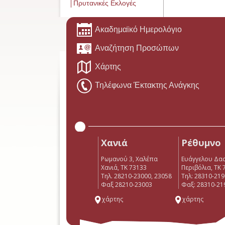
Πρυτανικές Εκλογές
Ακαδημαϊκό Ημερολόγιο
Αναζήτηση Προσώπων
Χάρτης
Τηλέφωνα Έκτακτης Ανάγκης
Χανιά
Ρέθυμνο
Ρωμανού 3, Χαλέπα
Ευάγγελου Δα
Χανιά, ΤΚ 73133
Περιβόλια, ΤΚ 
Τηλ. 28210-23000, 23058
Tηλ: 28310-21
Φαξ 28210-23003
Φαξ: 28310-21
χάρτης
χάρτης