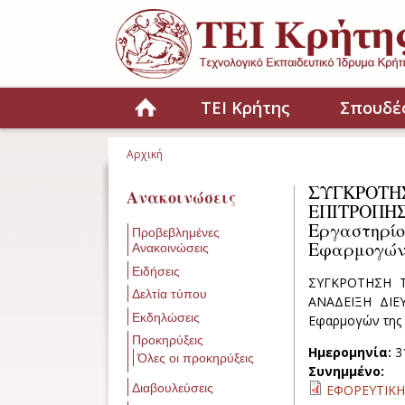
Παράκαμψη προς το κυρίως περιεχόμενο
Home
ΤΕΙ Κρήτης
Σπουδέ
Αρχική
Είστε εδώ
ΣΥΓΚΡΟΤΗ
Ανακοινώσεις
ΕΠΙΤΡΟΠΗ
Εργαστηρ
Προβεβλημένες
Εφαρμογών 
Ανακοινώσεις
Ειδήσεις
ΣΥΓΚΡΟΤΗΣΗ Τ
Δελτία τύπου
ΑΝΑΔΕΙΞΗ ΔΙΕΥ
Εκδηλώσεις
Εφαρμογών της Σ
Προκηρύξεις
Ημερομηνία:
3
Όλες οι προκηρύξεις
Συνημμένο:
Διαβουλεύσεις
ΕΦΟΡΕΥΤΙΚΗ 