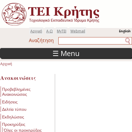
Παράκαμψη προς το κυρίως περιεχόμενο
Αρχική
Α-Ω
MyTEI
Webmail
English
Αναζήτηση
Αναζήτηση
☰ Menu
Αρχική
Είστε εδώ
Ανακοινώσεις
Προβεβλημένες
Ανακοινώσεις
Ειδήσεις
Δελτία τύπου
Εκδηλώσεις
Προκηρύξεις
Όλες οι προκηρύξεις