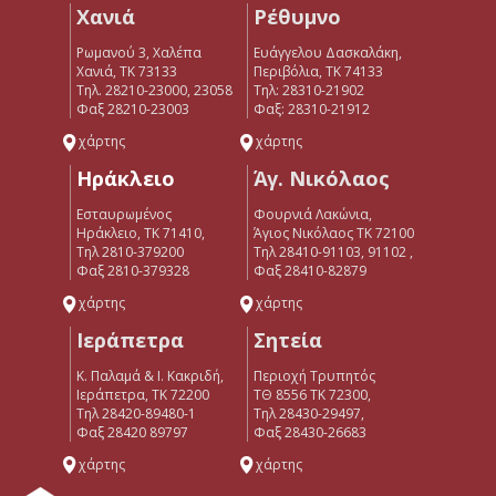
Χανιά
Ρέθυμνο
Ρωμανού 3, Χαλέπα
Ευάγγελου Δασκαλάκη,
Χανιά, ΤΚ 73133
Περιβόλια, ΤΚ 74133
Τηλ. 28210-23000, 23058
Tηλ: 28310-21902
Φαξ 28210-23003
Φαξ: 28310-21912
χάρτης
χάρτης
Ηράκλειο
Άγ. Νικόλαος
Εσταυρωμένος
Φουρνιά Λακώνια,
Ηράκλειο, ΤΚ 71410,
Άγιος Νικόλαος ΤΚ 72100
Τηλ 2810-379200
Τηλ 28410-91103, 91102 ,
Φαξ 2810-379328
Φαξ 28410-82879
χάρτης
χάρτης
Ιεράπετρα
Σητεία
Κ. Παλαμά & Ι. Κακριδή,
Περιοχή Τρυπητός
Ιεράπετρα, ΤΚ 72200
ΤΘ 8556 ΤΚ 72300,
Tηλ 28420-89480-1
Τηλ 28430-29497,
Φαξ 28420 89797
Φαξ 28430-26683
χάρτης
χάρτης