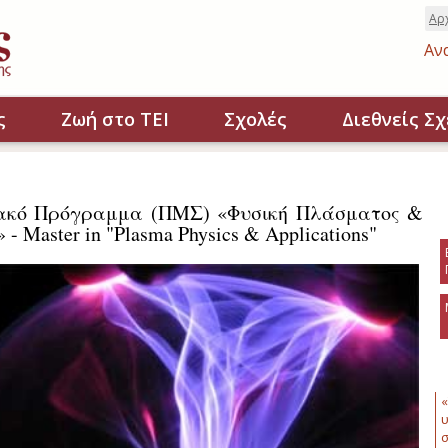
Αρ
Αν
ς
Ζωή στο ΤΕΙ
Σχολές
Διεθνείς Σχ
ακό Πρόγραμμα (ΠΜΣ) «Φυσική Πλάσματος &
- Master in "Plasma Physics & Applications"
«
υ
σ