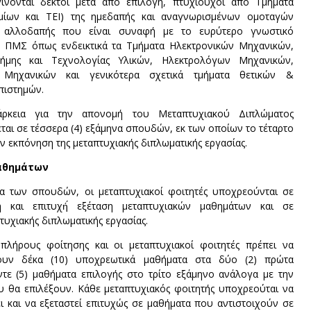
νονται δεκτοί μετά από επιλογή, πτυχιούχοι από Τμήματα
ημίων και ΤΕΙ) της ημεδαπής και αναγνωρισμένων ομοταγών
ς αλλοδαπής που είναι συναφή με το ευρύτερο γνωστικό
υ ΠΜΣ όπως ενδεικτικά τα Τμήματα Ηλεκτρονικών Μηχανικών,
τήμης και Τεχνολογίας Υλικών, Ηλεκτρολόγων Μηχανικών,
Μηχανικών και γενικότερα σχετικά τμήματα θετικών &
πιστημών.
άρκεια για την απονομή του Μεταπτυχιακού Διπλώματος
εται σε τέσσερα (4) εξάμηνα σπουδών, εκ των οποίων το τέταρτο
την εκπόνηση της μεταπτυχιακής διπλωματικής εργασίας.
αθημάτων
εια των σπουδών, οι μεταπτυχιακοί φοιτητές υποχρεούνται σε
η και επιτυχή́ εξέταση μεταπτυχιακών μαθημάτων και σε
υχιακής διπλωματικής εργασίας.
λήρους φοίτησης και οι μεταπτυχιακοί φοιτητές πρέπει να
ουν δέκα (10) υποχρεωτικά μαθήματα στα δύο (2) πρώτα
ντε (5) μαθήματα επιλογής στο τρίτο εξάμηνο ανάλογα με την
θα επιλέξουν. Κάθε μεταπτυχιακός φοιτητής υποχρεούται να
 και να εξεταστεί επιτυχώς σε μαθήματα που αντιστοιχούν σε