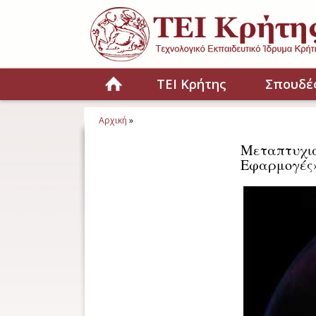
Παράκαμψη προς το κυρίως περιεχόμενο
Home
ΤΕΙ Κρήτης
Σπουδέ
Αρχική
»
Είστε εδώ
Μεταπτυχι
Εφαρμογές» 