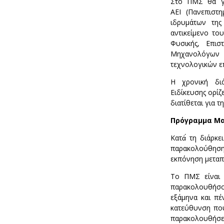
Στο ΠΜΣ θα γί
ΑΕΙ (Πανεπιστ
ιδρυμάτων τη
αντικείμενο το
Φυσικής, Επισ
Μηχανολόγων 
τεχνολογικών ε
Η χρονική δι
Ειδίκευσης ορίζ
διατίθεται για 
Πρόγραμμα Μ
Κατά́ τη διάρκ
παρακολούθησ
εκπόνηση μεταπτ
Το ΠΜΣ είναι π
παρακολουθήσ
εξάμηνα και πέ
κατεύθυνση που 
παρακολουθήσει