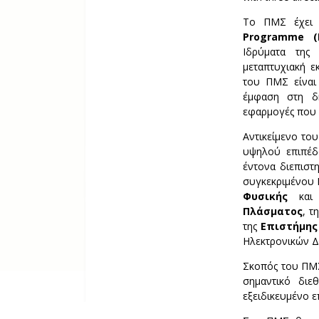
Το ΠΜΣ έχει 
Programme (L
Ιδρύματα της
μεταπτυχιακή ε
του ΠΜΣ είναι 
έμφαση στη δη
εφαρμογές που 
Αντικείμενο το
υψηλού επιπέδ
έντονα διεπιστ
συγκεκριμένου 
Φυσικής
και
Πλάσματος
, τ
της
Επιστήμης
Ηλεκτρονικών Δ
Σκοπός του ΠΜΣ
σημαντικό δι
εξειδικευμένο ε