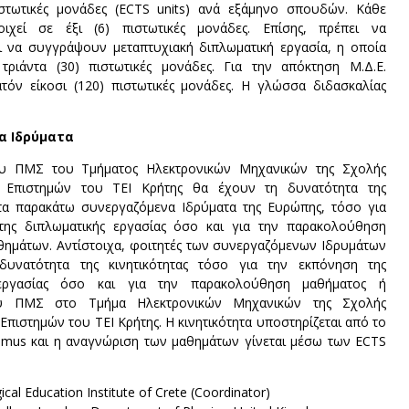
ιστωτικές μονάδες (ECTS units) ανά εξάμηνο σπουδών. Κάθε
οιχεί σε έξι (6) πιστωτικές μονάδες. Επίσης, πρέπει να
να συγγράψουν μεταπτυχιακή διπλωματική εργασία, η οποία
 τριάντα (30) πιστωτικές μονάδες. Για την απόκτηση Μ.Δ.Ε.
ατόν είκοσι (120) πιστωτικές μονάδες. Η γλώσσα διδασκαλίας
α Ιδρύματα
ου ΠΜΣ του Τμήματος Ηλεκτρονικών Μηχανικών της Σχολής
 Επιστημών του ΤΕΙ Κρήτης θα έχουν τη δυνατότητα της
στα παρακάτω συνεργαζόμενα Ιδρύματα της Ευρώπης, τόσο για
της διπλωματικής εργασίας όσο και για την παρακολούθηση
θημάτων. Αντίστοιχα, φοιτητές των συνεργαζόμενων Ιδρυμάτων
υνατότητα της κινητικότητας τόσο για την εκπόνηση της
 εργασίας όσο και για την παρακολούθηση μαθήματος ή
υ ΠΜΣ στο Τμήμα Ηλεκτρονικών Μηχανικών της Σχολής
πιστημών του ΤΕΙ Κρήτης. Η κινητικότητα υποστηρίζεται από το
mus και η αναγνώριση των μαθημάτων γίνεται μέσω των ECTS
cal Education Institute of Crete (Coordinator)