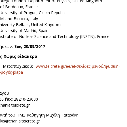
College London, Department of Physics, United Kingdom
 of Bordeaux, France
University of Prague, Czech Republic
 Milano Bicocca, Italy
iversity Belfast, United Kingdom
University of Madrid, Spain
nstitute of Nuclear Science and Technology (INSTN), France
τήσεων:
Έως 23/09/2017
ς:
Χωρίς δίδακτρα
υ Μεταπτυχιακού:
www.teicrete.gr/ee/el/σελίδες-μενού/φυσική-
μογές-plapa
ραγού
06
fax:
28210‐23000
ania.teicrete.gr
θυντή του ΠΜΣ Καθηγητή Μιχάλη Ταταράκη
kis@chania.teicrete.gr