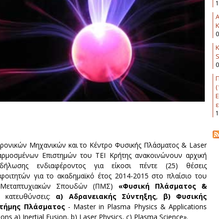
1
K
0
Κ
0
Π
(
Ε
ε
1
ρονικών Μηχανικών και το Κέντρο Φυσικής Πλάσματος & Laser
αρμοσμένων Επιστημών του ΤΕΙ Κρήτης ανακοινώνουν αρχική
δήλωσης ενδιαφέροντος για είκοσι πέντε (25) θέσεις
φοιτητών για το ακαδημαϊκό έτος 2014-2015 στο πλαίσιο του
 Μεταπτυχιακών Σπουδών (ΠΜΣ)
«Φυσική Πλάσματος &
κατευθύνσεις:
α) Αδρανειακής Σύντηξης
,
β) Φυσικής
τήμης Πλάσματος
- Master in Plasma Physics & Applications
ions a) Inertial Fusion, b) Laser Physics, c) Plasma Science».