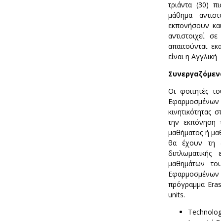
τριάντα (30) π
μάθημα αντιστ
εκπονήσουν και 
αντιστοιχεί σε
απαιτούνται εκ
είναι η Aγγλική
Συνεργαζόμεν
Οι φοιτητές τ
Εφαρμοσμένων
κινητικότητας 
την εκπόνηση 
μαθήματος ή μα
θα έχουν τη δ
διπλωματικής
μαθημάτων το
Εφαρμοσμένων Ε
πρόγραμμα Eras
units.
Technologi