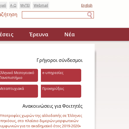
χική
Α-Ω
MyTEI
Webmail
English
αζήτηση
Αναζήτηση
έσεις
Έρευνα
Νέα
Γρήγοροι σύνδεσμοι
Ελληνικό Μεσογειακό
e-υπηρεσίες
Πανεπιστήμιο
Μεταπτυχιακά
Προκηρύξεις
Ανακοινώσεις για Φοιτητές
Υποτροφίες χωρών της αλλοδαπής σε Έλληνες
πηκόους, στο πλαίσιο διμερών μορφωτικών
υμφωνιών για το ακαδημαϊκό έτος 2019-2020»