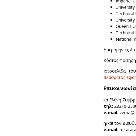
Imperial 
University
Technical 
University
Queen’s Un
Technical 
National I
Ημερομηνίες Αι
Κόστος Φοίτηση
Ιστοσελίδα το
πλάσματος-εφαρ
Επικοινωνία
κα Ελένη Ζυμβ
τηλ:
28210‐230
e‐mail:
zema@ch
ή/και τον Διευ
e‐mail:
m.tatara