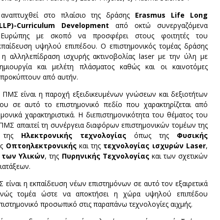
αναπτυχθεί στο πλαίσιο της δράσης
Erasmus Life Long
LP)-Curriculum Development
από οκτώ συνεργαζόμενα
 Ευρώπης με σκοπό να προσφέρει στους φοιτητές του
κπαίδευση υψηλού επιπέδου. Ο επιστημονικός τομέας δράσης
η αλληλεπίδραση ισχυρής ακτινοβολίας laser με την ύλη με
μιουργία και μελέτη πλάσματος καθώς και οι καινοτόμες
προκύπτουν από αυτήν.
υ ΠΜΣ είναι η παροχή εξειδικευμένων γνώσεων και δεξιοτήτων
ου σε αυτό το επιστημονικό πεδίο που χαρακτηρίζεται από
ημονικά χαρακτηριστικά. Η διεπιστημονικότητα του θέματος του
ΠΜΣ απαιτεί τη συνέργεια διαφόρων επιστημονικών τομέων της
 της
Ηλεκτρονικής τεχνολογίας
όπως της
Φυσικής
ης
Οπτοηλεκτρονικής
και της
τεχνολογίας ισχυρών Laser
,
 των Υλικών
, της
Πυρηνικής Τεχνολογίας
και των σχετικών
ιατάξεων.
 είναι η εκπαίδευση νέων επιστημόνων σε αυτό τον εξαιρετικά
εθνώς τομέα ώστε να αποκτήσει η χώρα υψηλού επιπέδου
πιστημονικό προσωπικό στις παραπάνω τεχνολογίες αιχμής.